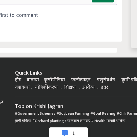
Quick Links
होम
बातम्या
कृषीपीडिया
फलोत्पादन
पशुसंवर्धन
कृषी प्रक
यशकथा
यांत्रिकीकरण
शिक्षण
आरोग्य
इतर
್ನಡ
Top on Krishi Jagran
Government Schemes
Soybean Farming
Goat Rearing
Chili Farm
कृषी प्रक्रिया
Orchard planting / फळबाग लागवड
Health मानवी आरोग्य