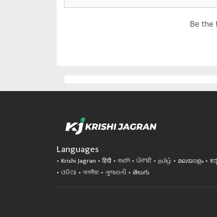
Languages
Krishi Jagran
हिंदी
বাঙালি
ਪੰਜਾਬੀ
தமிழ்
മലയാളം
ಕನ
ଓଡିଆ
অসমীয়া
ગુજરાતી
తెలుగు