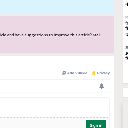
न
ब
क
व
article and have suggestions to improve this article?
Mail
द
आ
आ
फ