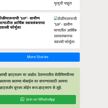
शेळीपालनाची ‘SIP’- ग्रामीण
भागातील आर्थिक स्वावलंबनाचा
यशस्वी फॉर्मुला
More Stories
आम्ही व्हाट्सअप वर आहोत. देशभरातील शेतीविषयीच्या
आताच्या बातम्या मोबाईल वर वाचण्यासाठी आमचा
व्हाट्सअँप ग्रुपला जॉईन करा.व्हाट्सएप से जुड़ें.
Join on WhatsApp