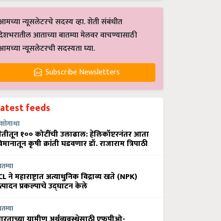
आमच्या न्यूसलेटरचे सदस्य व्हा. शेती संबंधीत
देशभरातील आताच्या बातम्या मेलवर वाचण्यासाठी
आमच्या न्यूसलेटरची सदस्यता घ्या.
Subscribe Newsletters
Latest feeds
शोगाथा
ेतीतून १०० कोटींची उलाढाल: हेलिकॉप्टरनंतर आता
िमानातून कृषी क्रांती घडवणार डॉ. राजाराम त्रिपाठी
ातम्या
CL ने महाराष्ट्रात अत्याधुनिक विद्राव्य खते (NPK)
त्पादन प्रकल्पाचे उद्घाटन केले
ातम्या
ारताच्या ग्रामीण अर्थव्यवस्थेसाठी एफपीओ-