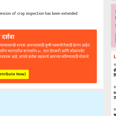
tension of crop inspection has been extended
 दर्शवा
ल्यासारखे वाचक आमच्यासाठी कृषी पत्रकारितेसाठी प्रेरणा आहेत.
रामीण भारतातील कानाकोप in्यात शेतकरी आणि लोकांपर्यंत
आवश्यक आहे. आपले प्रत्येक सहकार्य आमच्या भविष्यासाठी मोलाचे
य
श
ontribute Now)
व
ब
I
उ
ब
भ