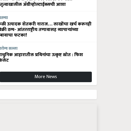
ेतृत्वाखालील अ‍ॅग्रीव्होल्टाईक्सची आशा
ातम्या
ेळी उत्पादक शेतकरी नाराज… लाखोंचा खर्च करूनही
िक्री ठप्प- आंतरराष्ट्रीय तणावासह व्यापाऱ्यांच्या
बावाचा फटका!
रोग्य सल्ला
धुनिक आहारातील प्रथिनांचा उत्कृष्ट स्रोत : फिश
िलेट
More News