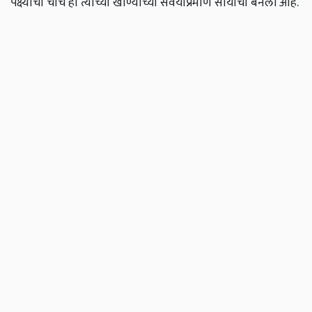
पक्ष्याची चोच ही त्याच्या खाण्याच्या सवयीप्रमाणे सोयीची बनली आहे.