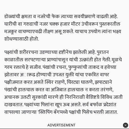
डोळ्यांची क्षमता व नजरेची फेक त्याच्या सवयीप्रमाणे वाढली आहे.
घारीची वा गरुडाची नजर चक्क हजार मीटर उंचीवरून पुस्तकातील
मजकूर वाचण्याएवढी तीक्ष्ण असू शकते. याचाच उपयोग त्यांना भक्ष्य
शोधण्यासाठी होतो.
पक्ष्यांची शरीररचना उडण्याच्या दृष्टीनेच झालेली आहे. पुरातन
काळातील सरपटणाऱ्या प्राण्यांपासून यांची उत्क्रांती होत गेली. मूळचे
गरम रक्ताचे हे सजीव. पंखांची रचना, फुप्फुसांची ताकद व हवेच्या
झोतावर अारूढ होण्याची उपजत युक्ती यांचा एकत्रित वापर
पक्षीजमात करत असते स्थिर राहणे, घिरट्या घालणे, झपाट्याने
पंखांची हालचाल करत वा अजिबात हालचाल न करता तरंगणे,
अचानक उलटी सुरकांडी मारणे ही निरनिराळी वैशिष्टय़े विविध जाती
दाखवतात. पक्ष्यांच्या पिसांना खूप ऊब असते. सर्व बर्फाळ प्रदेशांत
वापरल्या जाणाऱ्या 'स्लिपिंग बॅग'मध्ये पक्षांची पिसेच भरली जातात.
ADVERTISEMENT