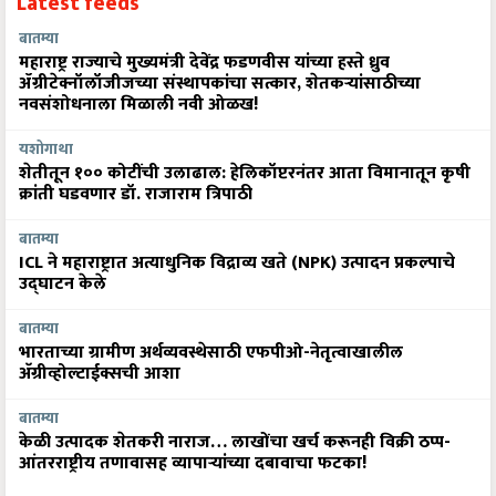
Latest feeds
बातम्या
महाराष्ट्र राज्याचे मुख्यमंत्री देवेंद्र फडणवीस यांच्या हस्ते ध्रुव
ॲग्रीटेक्नॉलॉजीजच्या संस्थापकांचा सत्कार, शेतकऱ्यांसाठीच्या
नवसंशोधनाला मिळाली नवी ओळख!
यशोगाथा
शेतीतून १०० कोटींची उलाढाल: हेलिकॉप्टरनंतर आता विमानातून कृषी
क्रांती घडवणार डॉ. राजाराम त्रिपाठी
बातम्या
ICL ने महाराष्ट्रात अत्याधुनिक विद्राव्य खते (NPK) उत्पादन प्रकल्पाचे
उद्घाटन केले
बातम्या
भारताच्या ग्रामीण अर्थव्यवस्थेसाठी एफपीओ-नेतृत्वाखालील
अ‍ॅग्रीव्होल्टाईक्सची आशा
बातम्या
केळी उत्पादक शेतकरी नाराज… लाखोंचा खर्च करूनही विक्री ठप्प-
आंतरराष्ट्रीय तणावासह व्यापाऱ्यांच्या दबावाचा फटका!