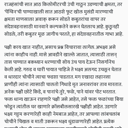
राजहंसांची सात आठ किलोमीटरची उंची गाठून उडण्याची क्षमता, तर
'पेंग्विन'ची पाण्याखाली सात आठशे फूट खोल मुसंडी मारण्याची
क्षमता माणसाला अवाक् करून सोडते कबुतरांचा वापर तर
संदेशवहनासाठी मानवाने कल्पकतेने करून घेतलाच आहे. कुठूनही
सोडले, तरी कबुतर मूळ जागीच परतते, हा संदेशवहनातील गाभा आहे.
पक्षी काय खात नाहीत, असाच प्रश्न विचारावा लागेल. अभक्ष्य असे
त्यांना काहीच नाही. मासे आवडीने खाल्ले जातात, त्यासाठी तासन्
तास पाण्यात बकध्यान धरण्याची सोय उंच पाय देऊन निसर्गानेच
केली आहे. गरुड व घारी पायात पाहिजे ते भक्ष्य अलगद उचलून घेतात
व धारदार चोचीने त्याचा फडशा पाडतात. मग एखादा लहानसा
प्राणीही त्यांना त्यासाठी चालतो गिधाडे मृत जनावरांवर ताव मारतात.
अनेक पक्षी छोटे किडे, व पानांचे तुरे, फळे, पाने यांवर पोट भरतात.
फक्त धान्य खाऊन राहणारे पक्षी जसे आहेत, तसे फक्त फळांच्या बिया
फोडून त्यांतील घर खाणारे क्रॉसबीलसारखे पक्षीही आहेत. उडणारे
भक्ष्य गट्टम करणारेही काही नेमबाज आहेत, तर आपल्या लांबचलांब
चोचीने चिखल व माती उकरून भक्ष्य धुंडाळणारेही आहेत. प्रत्येक