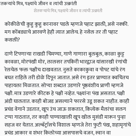
शेतकऱ्यांचे मित्र, पक्ष्यांचे जीवन व त्यांची उत्क्रांती
कोकीळेची कुहु कुहु कानावर पडले म्हणजे पहाट झाली, असे नक्की.
मग कोंबड्याचे आरवणे हेही त्यात आलेच. हे नसेल तर ती पहाट
कसली?
दाणे टिपणाऱ्या राखडी चिमण्या, गाणे गाणारा बुलबुल, काळा कुट्ट
कावळा, मोरपंखी मोर, लालसर तपकिरी भारद्वाज यांसारखी रंगांची
रेलचेल फक्त पक्षीच दाखवतात. नुसते काकाकुवा व पोपट यांचे रंग
बघत राहिले तरी डोळे दिपून जातात. असे रंग इतर प्राण्यात क्वचितच
पाहायला मिळतात. सोप्या शब्दात उडणारे पृष्ठवंशीय प्राणी म्हणजे
पक्षी. मात्र उडणारे कीटक हे पक्षी नव्हेत. पक्ष्यांना पंख असतात. पक्षी
अंडी घालतात. काही बोजड असल्याने फारसे उडू शकत नाहीत. काही
प्रचंड वेगाने उडतात, खूप उंच जाऊ शकतात, कित्येक मैलांचा सलग
टप्पा गाठतात, तर काही पाण्याखाली खूप खोल मुसंडी मारून पुन्हा
सहज वर येतात. अल्बॅट्राॅसचे विशाल म्हणजे तेरा फुटी पंख, शहामृगांचे
प्रचंड आकार व शंभर किलोच्या आसपासचे वजन, स्वान वा