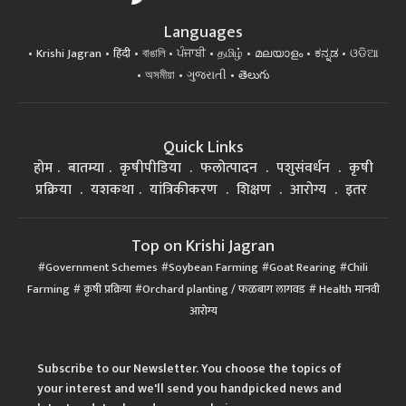
Languages
Krishi Jagran
हिंदी
বাঙালি
ਪੰਜਾਬੀ
தமிழ்
മലയാളം
ಕನ್ನಡ
ଓଡିଆ
অসমীয়া
ગુજરાતી
తెలుగు
Quick Links
होम
बातम्या
कृषीपीडिया
फलोत्पादन
पशुसंवर्धन
कृषी
प्रक्रिया
यशकथा
यांत्रिकीकरण
शिक्षण
आरोग्य
इतर
Top on Krishi Jagran
Government Schemes
Soybean Farming
Goat Rearing
Chili
Farming
कृषी प्रक्रिया
Orchard planting / फळबाग लागवड
Health मानवी
आरोग्य
Subscribe to our Newsletter. You choose the topics of
your interest and we'll send you handpicked news and