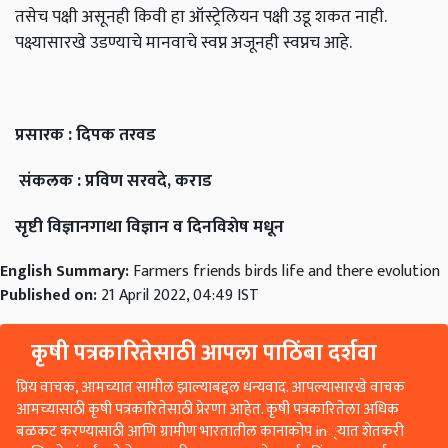
तसेच पक्षी असूनही किवी हा ऑस्ट्रेलियन पक्षी उडू शकत नाही.
पक्ष्यासारखे उडण्याचे मानवाचे स्वप्न अजूनही स्वप्नच आहे.
प्रसारक : दिपक तरवड
संकलक : प्रविण सरवदे, कराड
सृष्टी विज्ञानगाथा विज्ञान व दिनविशेष मधून
English Summary:
Farmers friends birds life and there evolution
Published on:
21 April 2022, 04:49 IST
कृषी पत्रकारितेसाठी आपला पाठिंबा दर्शवा
प्रिय वाचक, आमच्यात सामील झाल्याबद्दल धन्यवाद. आपल्यासारखे वाचक
आमच्यासाठी कृषी पत्रकारितेसाठी प्रेरणा आहेत. कृषी पत्रकारितेला अधिक
बळकट करण्यासाठी आणि ग्रामीण भारतातील कानाकोप in्यात शेतकरी