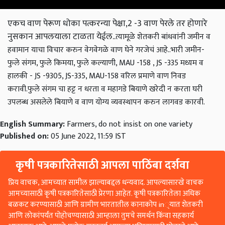
एकच वाण पेरूण धोका पत्करन्या पेक्षा,2 -3 वाण पेरले तर होणारे
नुसकान आपलयाला टाळता येईल..
त्यामूळे शेतकरी बांधवांनी जमीन व
हवामान याचा विचार करुन वेगवेगळे वाण घेने गरजेचं आहे..
भारी जमीन-
फुले संगम, फुले किमया, फुले कल्याणी, MAU -158 , JS -335
मध्यम व
हालकी - JS -9305, JS-335, MAU-158
वरिल प्रमाणे वाण निवड
करावी.
फुले संगम चा हट्ट न धरता व महागडे बियाणे खरेदी न करता घरी
उपलब्ध असलेले बियाणे व वाण योग्य व्यवस्थापन करुन लागवड कारवी.
English Summary:
Farmers, do not insist on one variety
Published on:
05 June 2022, 11:59 IST
कृषी पत्रकारितेसाठी आपला पाठिंबा दर्शवा
प्रिय वाचक, आमच्यात सामील झाल्याबद्दल धन्यवाद. आपल्यासारखे वाचक
आमच्यासाठी कृषी पत्रकारितेसाठी प्रेरणा आहेत. कृषी पत्रकारितेला अधिक
बळकट करण्यासाठी आणि ग्रामीण भारतातील कानाकोप in्यात शेतकरी
आणि लोकांपर्यंत पोहोचण्यासाठी आम्हाला तुमचे समर्थन किंवा सहकार्य