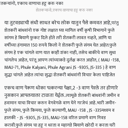
शेतकऱ्यांनो, एकाच वाणाचा हट्ट करु नका
या तुटवड्याची संधी साधत बरेच लोक यातुन पैसे कमवत आहे,
परंतु
शेतकरी बांधवांनो एक गोष्ट लक्षात घ्या मागिल वर्षी कृषी विभागाने फुले
सांगम हे बियाणे फ़ुकट दिले होते तरी शेतकरी लावत नव्हते, आणि या
वर्षीच्या हंगामात 150 रुपये किलो ने शेतकरी फुले संगम घेत आहेत.
फुले
संगम हे एक चांगले वाण यात काही शंका नाही, तसेच बाकीचे वाण सुधा
चांगलेच आहेत, परंतू आपण त्यांच्याकडे दुर्लक्ष करत आहोत, ( MAU -158,
MAU-71, Phule Kalyani, Phule Agrani JS -9305, JS-335 ) हे वाण
सुद्धा चांगले आहेत त्यांचा सुद्धा शेतकरी बांधवांनी विचार केला पाहिजेत
एकच वाण पेरूण धोका पत्करन्या पेक्षा,2 -3 वाण पेरले तर होणारे
नुसकान आपलयाला टाळता येईल..
त्यामूळे शेतकरी बांधवांनी जमीन व
हवामान याचा विचार करुन वेगवेगळे वाण घेने गरजेचं आहे..
भारी जमीन-
फुले संगम, फुले किमया, फुले कल्याणी, MAU -158 , JS -335
मध्यम व
हालकी - JS -9305, JS-335, MAU-158
वरिल प्रमाणे वाण निवड
करावी.
फुले संगम चा हट्ट न धरता व महागडे बियाणे खरेदी न करता घरी