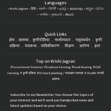
Languages
Krishi Jagran
हिंदी
বাঙালি
ਪੰਜਾਬੀ
தமிழ்
മലയാളം
ಕನ್ನಡ
ଓଡିଆ
অসমীয়া
ગુજરાતી
తెలుగు
Quick Links
होम
बातम्या
कृषीपीडिया
फलोत्पादन
पशुसंवर्धन
कृषी
प्रक्रिया
यशकथा
यांत्रिकीकरण
शिक्षण
आरोग्य
इतर
Top on Krishi Jagran
Government Schemes
Soybean Farming
Goat Rearing
Chili
Farming
कृषी प्रक्रिया
Orchard planting / फळबाग लागवड
Health मानवी
आरोग्य
Subscribe to our Newsletter. You choose the topics of
your interest and we'll send you handpicked news and
latest updates based on your choice.