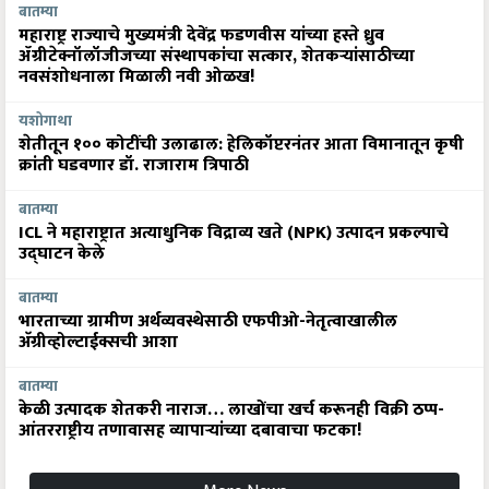
बातम्या
महाराष्ट्र राज्याचे मुख्यमंत्री देवेंद्र फडणवीस यांच्या हस्ते ध्रुव
ॲग्रीटेक्नॉलॉजीजच्या संस्थापकांचा सत्कार, शेतकऱ्यांसाठीच्या
नवसंशोधनाला मिळाली नवी ओळख!
यशोगाथा
शेतीतून १०० कोटींची उलाढाल: हेलिकॉप्टरनंतर आता विमानातून कृषी
क्रांती घडवणार डॉ. राजाराम त्रिपाठी
बातम्या
ICL ने महाराष्ट्रात अत्याधुनिक विद्राव्य खते (NPK) उत्पादन प्रकल्पाचे
उद्घाटन केले
बातम्या
भारताच्या ग्रामीण अर्थव्यवस्थेसाठी एफपीओ-नेतृत्वाखालील
अ‍ॅग्रीव्होल्टाईक्सची आशा
बातम्या
केळी उत्पादक शेतकरी नाराज… लाखोंचा खर्च करूनही विक्री ठप्प-
आंतरराष्ट्रीय तणावासह व्यापाऱ्यांच्या दबावाचा फटका!