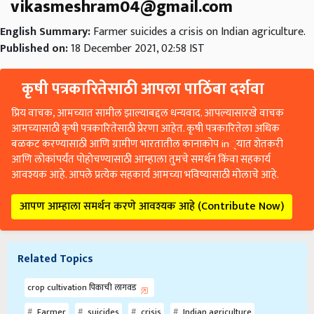
vikasmeshram04@gmail.com
English Summary:
Farmer suicides a crisis on Indian agriculture.
Published on:
18 December 2021, 02:58 IST
कृषी पत्रकारितेसाठी आपला पाठिंबा दर्शवा
प्रिय वाचक, आमच्यात सामील झाल्याबद्दल धन्यवाद. आपल्यासारखे वाचक
आमच्यासाठी कृषी पत्रकारितेसाठी प्रेरणा आहेत. कृषी पत्रकारितेला अधिक
बळकट करण्यासाठी आणि ग्रामीण भारतातील कानाकोप in्यात शेतकरी
आणि लोकांपर्यंत पोहोचण्यासाठी आम्हाला तुमचे समर्थन किंवा सहकार्य
आवश्यक आहे. आपले प्रत्येक सहकार्य आमच्या भविष्यासाठी मोलाचे आहे.
आपण आम्हाला समर्थन करणे आवश्यक आहे (Contribute Now)
Related Topics
crop cultivation पिकाची लागवड
Farmer
suicides
crisis
Indian agriculture