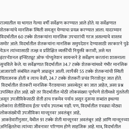
राज्यातील या भागात गेल्या वर्षी सर्वेक्षण करण्यात आले होते. या सर्वेक्षणात
शेतकऱ्यांचे मानसिक स्थिती समजून घेण्याचा प्रयत्न करण्यात आला. यादरम्यान
विदर्भातील 60 टक्के शेतकऱ्यांना मानसिक उपचारांची गरज असल्याचे वास्तव
समोर आले. विदर्भातील शेतकर्‍यांना मानसिक समुपदेशन देण्यासाठी सरकारने पुढे
येऊन त्यांच्यासाठी तज्ज्ञ व प्रशिक्षित व्यक्तींची नियुक्ती करावी, असे मत
इंटरनॅशनल इन्स्टिट्यूट ऑफ पॉप्युलेशन सायन्सने हे सर्वेक्षण करतांना शासनाला
सुचविले केले. या सर्वेक्षणात विदर्भातील 34.7 टक्के शेतकऱ्यांमध्ये गंभीर मानसिक
आजारांशी संबंधित लक्षणे आढळून आली. त्यापैकी 55 टक्के शेतकऱ्यांची स्थिती
चिंताजनक होती व त्याच वेळी, 24.7 टक्के शेतकरी प्रचंड निराशेतून जात होते.
विदर्भातील शेतकरी मानसिक नैराश्याच्या अवस्थेतून का जात आहेत, असा प्रश्न
उपस्थित होत आहे. खरे तर विदर्भातील मोठी लोकसंख्या पूर्णपणे शेतीमध्ये गुंतलेली
असून उपजीविकेसाठी शेती हाच एकमेव पर्याय असून दुसऱ्या शब्दांत इथल्या
लोकांना शेतीशिवाय ईतर पर्याय उपलब्ध नाही. पण, विदर्भातील एवढ्या मोठ्या
लोकसंख्येची उपजीविका मान्सूनवर अवलंबून आहे,
आकडेवारीनुसार, येथील 91 टक्के शेती मान्सूनवर अवलंबून आहे आणि मान्सूनच्या
अनिश्चिततेचा त्यांच्या जीवनावर परिणाम होणे साहजिक आहे. मात्र, विदर्भातील