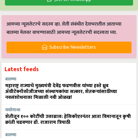
आमच्या न्यूसलेटरचे सदस्य व्हा. शेती संबंधीत देशभरातील आताच्या
बातम्या मेलवर वाचण्यासाठी आमच्या न्यूसलेटरची सदस्यता घ्या.
Subscribe Newsletters
Latest feeds
बातम्या
महाराष्ट्र राज्याचे मुख्यमंत्री देवेंद्र फडणवीस यांच्या हस्ते ध्रुव
ॲग्रीटेक्नॉलॉजीजच्या संस्थापकांचा सत्कार, शेतकऱ्यांसाठीच्या
नवसंशोधनाला मिळाली नवी ओळख!
यशोगाथा
शेतीतून १०० कोटींची उलाढाल: हेलिकॉप्टरनंतर आता विमानातून कृषी
क्रांती घडवणार डॉ. राजाराम त्रिपाठी
बातम्या