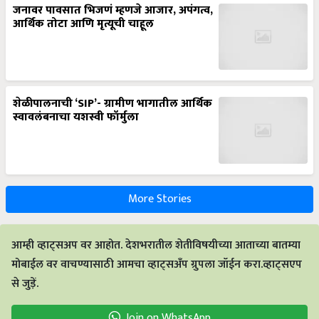
जनावर पावसात भिजणं म्हणजे आजार, अपंगत्व,
आर्थिक तोटा आणि मृत्यूची चाहूल
शेळीपालनाची ‘SIP’- ग्रामीण भागातील आर्थिक
स्वावलंबनाचा यशस्वी फॉर्मुला
More Stories
आम्ही व्हाट्सअप वर आहोत. देशभरातील शेतीविषयीच्या आताच्या बातम्या
मोबाईल वर वाचण्यासाठी आमचा व्हाट्सअँप ग्रुपला जॉईन करा.व्हाट्सएप
से जुड़ें.
Join on WhatsApp