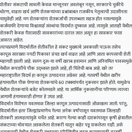
शेतीवर संकटाची सावली केवळ मान्सूनवर अवलंबून नसून, सरकारचे चुकीचे
धोरण, वाढता खर्च आणि शेतकऱ्यांच्या प्रश्नांबाबत राजकीय नेतृत्वाची उदासीनता
यामुळेही आहे. मग शेतकऱ्यांना शेतकर्जाची उपलब्धता सहज होत नसल्यामुळे
कर्जमाफी देणाऱ्या विश्वासार्ह संस्थांचा विदर्भात दुष्काळ आहे. त्यामुळे आताही येथील
शेतकरी केवळ पैशासाठी सावकारांच्या दारात जात असून हा सावकार फाश
आवरत आहेत.
त्याचप्रमाणे विदर्भातील शेतीवरील हे संकट मुख्यत्वे अवकाळी पाऊस तसेच
कापूस सारख्या नगदी पिकावर प्रंचड खर्च वाढत आहे आणि आता कापसाची शेती
महागडी झाली आहे. सलग दुस-या वर्षी खराब हवामान आणि अनियमित पावसामुळे
येथील कपाशीचे पीक उद्ध्वस्त झाले आहे, ही चिंतेची बाब आहे. खरे तर
महाराष्ट्रातील विदर्भ हा कापूस उत्पादनात अग्रेसर आहे. गतवर्षी येथील खरीप
हंगामातील पीक घेणाऱ्या शेतकऱ्यांचे 60 टक्क्यांपर्यंत नुकसान झाले होते. यामुळेच
येथील शेतकऱ्यांचे बजेट कोलमडले आहे. या आर्थिक नुकसानीचा परिणाम त्याच्या
आगामी हंगामावरही होणार हे उघड आहे.
विदर्भात विशेषतः यवतमाळ जिल्हा कापूस उत्पादनासाठी ओळखला जातो. परंतु,
विदर्भातील इतर जिल्ह्यांप्रमाणेच गेल्या अनेक वर्षांपासून यवतमाळ जिल्हाही
शेतकरी आत्महत्यांमुळे चर्चेत आहे. कारण गेल्या काही दशकांपासून कृषी क्षेत्रातील
संकटाच्या भोवऱ्यात अडकलेला शेतकरी यातून बाहेर पडू शकलेला नाही. असे