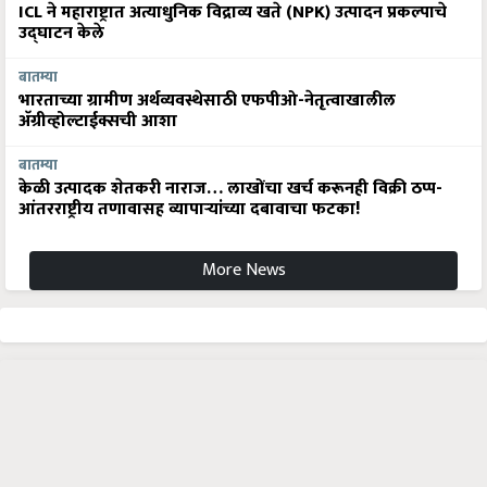
ICL ने महाराष्ट्रात अत्याधुनिक विद्राव्य खते (NPK) उत्पादन प्रकल्पाचे
उद्घाटन केले
बातम्या
भारताच्या ग्रामीण अर्थव्यवस्थेसाठी एफपीओ-नेतृत्वाखालील
अ‍ॅग्रीव्होल्टाईक्सची आशा
बातम्या
केळी उत्पादक शेतकरी नाराज… लाखोंचा खर्च करूनही विक्री ठप्प-
आंतरराष्ट्रीय तणावासह व्यापाऱ्यांच्या दबावाचा फटका!
More News