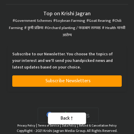
Top on Krishi Jagran
Government Schemes
Soybean Farming
Goat Rearing
Chili
Farming
कृषी प्रक्रिया
Orchard planting / फळबाग लागवड
Health मानवी
आरोग्य
Subscribe to our Newsletter. You choose the topics of
your interest and we'll send you handpicked news and
latest updates based on your choice.
Subscribe Newsletters
Back
|
|
|
Privacy Policy
Terms of Service
Data Policy
Refund & Cancellation Policy
CopyRight - 2021 Krishi Jagran Media Group. All Rights Reserved.