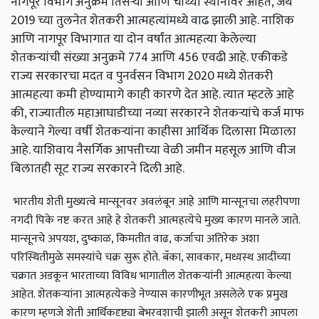
नागपूर विभाग अनुक्रमे तिसऱ्या आणि चौथ्या स्थानावर आहेत, जेथे
2019 च्या तुलनेत शेतकरी आत्महत्यांमध्ये वाढ झाली आहे. नाशिक
आणि नागपूर विभागात या दोन वर्षांत आत्महत्या केलेल्या
शेतकऱ्यांची संख्या अनुक्रमे 774 आणि 456 एवढी आहे. एकीकडे
राज्य सरकारचा मदत व पुनर्वसन विभाग 2020 मध्ये शेतकरी
आत्महत्या कमी होण्यामागे काही कारणे देत आहे. त्यात म्हटले आहे
की, राज्यातील महाआघाडीच्या नव्या सरकारने शेतकऱ्यांचे कर्ज माफ
केल्याने गेल्या वर्षी शेतकऱ्यांना काहीसा आर्थिक दिलासा मिळाला
आहे. याशिवाय नैसर्गिक आपत्तीच्या वेळी जमीन महसूल आणि वीज
बिलातही सूट राज्य सरकारने दिली आहे.
भारतीय शेती मुख्यत्वे मान्सूनवर अवलंबून आहे आणि मान्सूनचा लहरीपणा
नगदी पिके नष्ट करत आहे हे शेतकरी आत्महत्येचे मुख्य कारण मानले जाते.
मान्सूनचे अपयश, दुष्काळ, किमतीत वाढ, कर्जाचा अतिरेक अशा
परिस्थितीमुळे समस्यांचे चक्र सुरू होते. बँका, सावकार, मध्यस्थ आदींच्या
चक्रात अडकून भारताच्या विविध भागातील शेतकऱ्यांनी आत्महत्या केल्या
आहेत. शेतकर्‍यांना आत्महत्येकडे नेण्यास कारणीभूत असलेले एक प्रमुख
कारण म्हणजे शेती आर्थिकदृष्ट्या बेभरवशाची झाली असून शेतकरी आपला