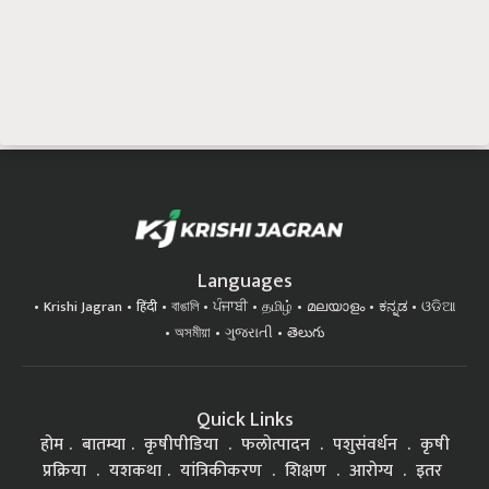
Languages
Krishi Jagran
हिंदी
বাঙালি
ਪੰਜਾਬੀ
தமிழ்
മലയാളം
ಕನ್ನಡ
ଓଡିଆ
অসমীয়া
ગુજરાતી
తెలుగు
Quick Links
होम
बातम्या
कृषीपीडिया
फलोत्पादन
पशुसंवर्धन
कृषी
प्रक्रिया
यशकथा
यांत्रिकीकरण
शिक्षण
आरोग्य
इतर