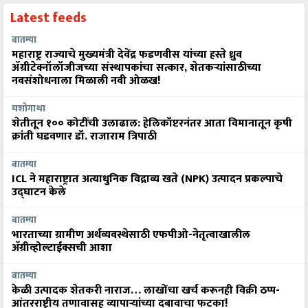
Latest feeds
बातम्या
महाराष्ट्र राज्याचे मुख्यमंत्री देवेंद्र फडणवीस यांच्या हस्ते ध्रुव
ॲग्रीटेक्नॉलॉजीजच्या संस्थापकांचा सत्कार, शेतकऱ्यांसाठीच्या
नवसंशोधनाला मिळाली नवी ओळख!
यशोगाथा
शेतीतून १०० कोटींची उलाढाल: हेलिकॉप्टरनंतर आता विमानातून कृषी
क्रांती घडवणार डॉ. राजाराम त्रिपाठी
बातम्या
ICL ने महाराष्ट्रात अत्याधुनिक विद्राव्य खते (NPK) उत्पादन प्रकल्पाचे
उद्घाटन केले
बातम्या
भारताच्या ग्रामीण अर्थव्यवस्थेसाठी एफपीओ-नेतृत्वाखालील
अ‍ॅग्रीव्होल्टाईक्सची आशा
बातम्या
केळी उत्पादक शेतकरी नाराज… लाखोंचा खर्च करूनही विक्री ठप्प-
आंतरराष्ट्रीय तणावासह व्यापाऱ्यांच्या दबावाचा फटका!