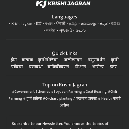
Languages
Krishi Jagran
हिंदी
বাঙালি
ਪੰਜਾਬੀ
தமிழ்
മലയാളം
ಕನ್ನಡ
ଓଡିଆ
অসমীয়া
ગુજરાતી
తెలుగు
Quick Links
होम
बातम्या
कृषीपीडिया
फलोत्पादन
पशुसंवर्धन
कृषी
प्रक्रिया
यशकथा
यांत्रिकीकरण
शिक्षण
आरोग्य
इतर
Top on Krishi Jagran
Government Schemes
Soybean Farming
Goat Rearing
Chili
Farming
कृषी प्रक्रिया
Orchard planting / फळबाग लागवड
Health मानवी
आरोग्य
Subscribe to our Newsletter. You choose the topics of