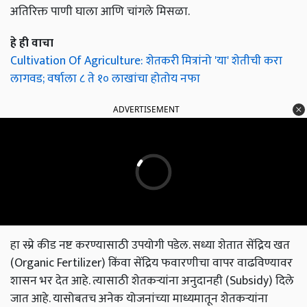
अतिरिक्त पाणी घाला आणि चांगले मिसळा.
हे ही वाचा
Cultivation Of Agriculture: शेतकरी मित्रांनो 'या' शेतीची करा
लागवड; वर्षाला ८ ते १० लाखांचा होतोय नफा
ADVERTISEMENT
हा स्प्रे कीड नष्ट करण्यासाठी उपयोगी पडेल. सध्या शेतात सेंद्रिय खत
(Organic Fertilizer) किंवा सेंद्रिय फवारणीचा वापर वाढविण्यावर
शासन भर देत आहे. त्यासाठी शेतकऱ्यांना अनुदानही (Subsidy) दिले
जात आहे. यासोबतच अनेक योजनांच्या माध्यमातून शेतकऱ्यांना