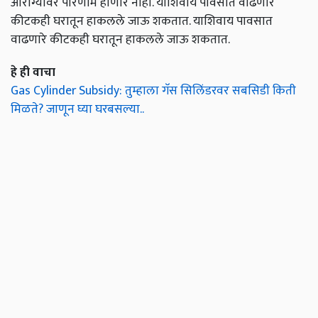
आरोग्यावर परिणाम होणार नाही. याशिवाय पावसात वाढणारे
कीटकही घरातून हाकलले जाऊ शकतात. याशिवाय पावसात
वाढणारे कीटकही घरातून हाकलले जाऊ शकतात.
हे ही वाचा
Gas Cylinder Subsidy: तुम्हाला गॅस सिलिंडरवर सबसिडी किती
मिळते? जाणून घ्या घरबसल्या..