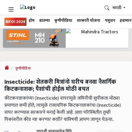
मराठी
होम
बातम्या
कृषीपीडिया
सरकारी योजना
पशुधन
हवामान
MFOI 2024
कृषीपीडिया
Insecticide: शेतकरी मित्रांनो घरीच बनवा नैसर्गिक
किटकनाशक; पैशांची होईल मोठी बचत
कीटकनाशकांच्या (Insecticide) वापरामुळे जमिनीची सुपीकता मोठ्या
प्रमाणात कमी होते, त्यामुळे रासायनिक किटकनाशकांचा (Insecticide)
वापर करण्यास सरकारने मनाई केली आहे. अशा परिस्थितीत तुम्ही
पिकांवरील कीड नष्ट करणार कशी? याविषयी आपण जाणून घेऊया..
पाराजी आबासाहेब शिंदे