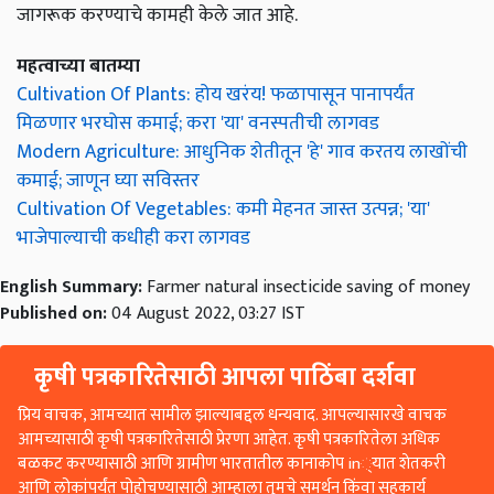
जागरूक करण्याचे कामही केले जात आहे.
महत्वाच्या बातम्या
Cultivation Of Plants: होय खरंय! फळापासून पानापर्यंत
मिळणार भरघोस कमाई; करा 'या' वनस्पतीची लागवड
Modern Agriculture: आधुनिक शेतीतून 'हे' गाव करतय लाखोंची
कमाई; जाणून घ्या सविस्तर
Cultivation Of Vegetables: कमी मेहनत जास्त उत्पन्न; 'या'
भाजेपाल्याची कधीही करा लागवड
English Summary:
Farmer natural insecticide saving of money
Published on:
04 August 2022, 03:27 IST
कृषी पत्रकारितेसाठी आपला पाठिंबा दर्शवा
प्रिय वाचक, आमच्यात सामील झाल्याबद्दल धन्यवाद. आपल्यासारखे वाचक
आमच्यासाठी कृषी पत्रकारितेसाठी प्रेरणा आहेत. कृषी पत्रकारितेला अधिक
बळकट करण्यासाठी आणि ग्रामीण भारतातील कानाकोप in्यात शेतकरी
आणि लोकांपर्यंत पोहोचण्यासाठी आम्हाला तुमचे समर्थन किंवा सहकार्य