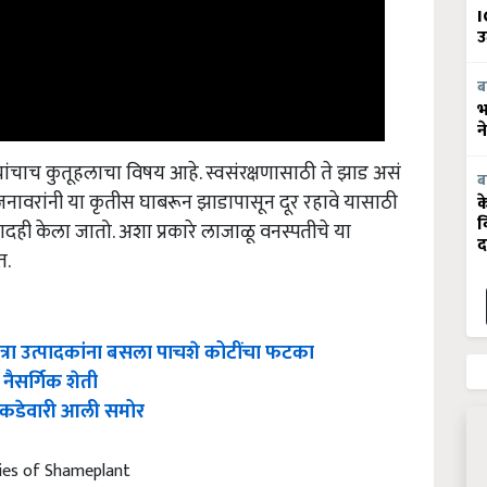
I
उ
ब
भ
न
्यांचाच कुतूहलाचा विषय आहे. स्वसंरक्षणासाठी ते झाड असं
ब
. जनावरांनी या कृतीस घाबरून झाडापासून दूर रहावे यासाठी
क
दही केला जातो. अशा प्रकारे लाजाळू वनस्पतीचे या
व
द
त.
्रा उत्पादकांना बसला पाचशे कोटींचा फटका
नैसर्गिक शेती
 आकडेवारी आली समोर
ies of Shameplant