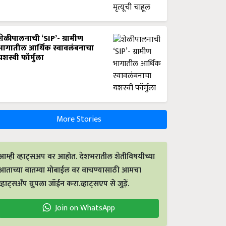
शेळीपालनाची ‘SIP’- ग्रामीण
भागातील आर्थिक स्वावलंबनाचा
यशस्वी फॉर्मुला
More Stories
आम्ही व्हाट्सअप वर आहोत. देशभरातील शेतीविषयीच्या
आताच्या बातम्या मोबाईल वर वाचण्यासाठी आमचा
व्हाट्सअँप ग्रुपला जॉईन करा.व्हाट्सएप से जुड़ें.
Join on WhatsApp