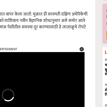
णात वापर केला जातो. मुळात ही वनस्पती दक्षिण अमेरिकेची
उगवते.याशिवाय नवीन वैज्ञानिक शोधानुसार असे समोर आले
ांस पेशीतील समस्या दूर करण्यासाठी हे लाजाळूचे रोपटे
ERTISEMENT
ब
म
ध
श
य
श
व
ब