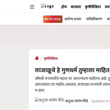
होम
बातम्या
कृषीपीडिया
सर
MFOI 2024
आरोग्य सल्ला
यांत्रिकीकरण
फल
कृषीपीडिया
लाजाळूचे हे गुणधर्म तुम्हाला माह
औषधी वनस्पतींचे महत्व तर आपल्याला माहीतच आहे. 
आपल्याला त्या माहीत असतात. बऱ्याचदा वनस्पती त्यांच
च झाड.
Updated on 
ऋतुजा संतोष शिंदे