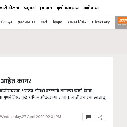
कारी योजना
पशुधन
हवामान
कृषी व्यवसाय
यशोगाथा
ोत्पादन
इतर बातम्या
ऑटो
शिक्षण
शासन निर्णय
Directory
ित आहेत काय?
तुळशीसारख्या असंख्य औषधी वनस्पती आपल्या कामी येतात,
्या गुणवैशिष्ट्यांमुळे अधिक ओळखल्या जातात. त्यातीलच एक लाजाळू
Wednesday, 27 April 2022 02:01 PM