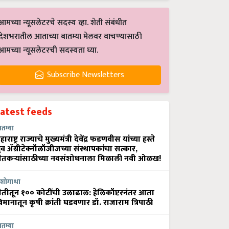
आमच्या न्यूसलेटरचे सदस्य व्हा. शेती संबंधीत
देशभरातील आताच्या बातम्या मेलवर वाचण्यासाठी
आमच्या न्यूसलेटरची सदस्यता घ्या.
Subscribe Newsletters
Latest feeds
ातम्या
हाराष्ट्र राज्याचे मुख्यमंत्री देवेंद्र फडणवीस यांच्या हस्ते
्रुव ॲग्रीटेक्नॉलॉजीजच्या संस्थापकांचा सत्कार,
ेतकऱ्यांसाठीच्या नवसंशोधनाला मिळाली नवी ओळख!
शोगाथा
ेतीतून १०० कोटींची उलाढाल: हेलिकॉप्टरनंतर आता
िमानातून कृषी क्रांती घडवणार डॉ. राजाराम त्रिपाठी
ातम्या