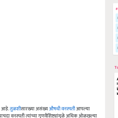
#
T
 आहे.
तुळशी
सारख्या असंख्य
औषधी वनस्पती
आपल्या
चदा वनस्पती त्यांच्या गुणवैशिष्ट्यांमुळे अधिक ओळखल्या