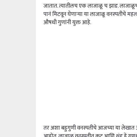
जातात. त्यातीलच एक लाजाळू च झाड. लाजाळूची
पानं मिटवून घेणाऱ्या या लाजाळू वनस्पतीचे महत
औषधी गुणांनी युक्त आहे.
तर अशा बहुगुणी वनस्पतीचे आजच्या या लेखात आम्
आहोत. लाजाळू वनस्पतीत कटू आणि थंड हे गुणध