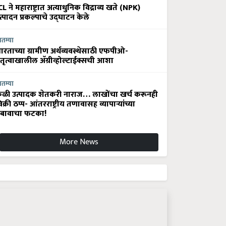
CL ने महाराष्ट्रात अत्याधुनिक विद्राव्य खते (NPK)
त्पादन प्रकल्पाचे उद्घाटन केले
ातम्या
ारताच्या ग्रामीण अर्थव्यवस्थेसाठी एफपीओ-
ेतृत्वाखालील अ‍ॅग्रीव्होल्टाईक्सची आशा
ातम्या
ेळी उत्पादक शेतकरी नाराज… लाखोंचा खर्च करूनही
िक्री ठप्प- आंतरराष्ट्रीय तणावासह व्यापाऱ्यांच्या
बावाचा फटका!
More News