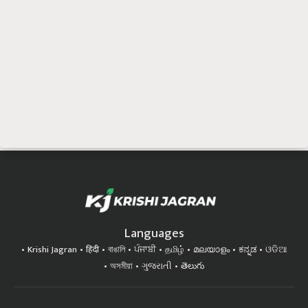
Languages
Krishi Jagran
हिंदी
বাঙালি
ਪੰਜਾਬੀ
தமிழ்
മലയാളം
ಕನ್ನಡ
ଓଡିଆ
অসমীয়া
ગુજરાતી
తెలుగు