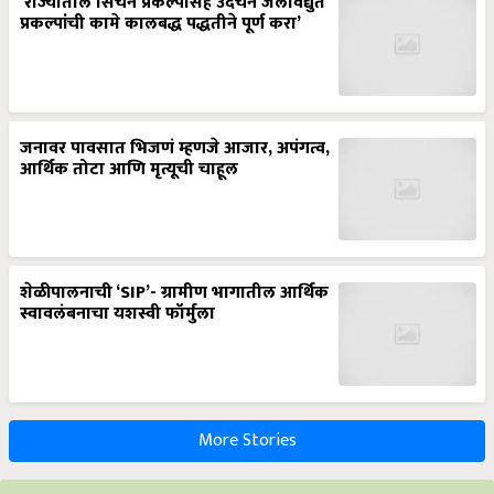
‘राज्यातील सिंचन प्रकल्पासह उदंचन जलविद्युत
प्रकल्पांची कामे कालबद्ध पद्धतीने पूर्ण करा’
जनावर पावसात भिजणं म्हणजे आजार, अपंगत्व,
आर्थिक तोटा आणि मृत्यूची चाहूल
शेळीपालनाची ‘SIP’- ग्रामीण भागातील आर्थिक
स्वावलंबनाचा यशस्वी फॉर्मुला
More Stories