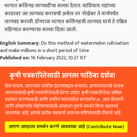
भागात कलिंगड लागवडीचा सल्ला देतात. याशिवाय नद्यांच्या
काठावर जर लागवड करायची असेल तर नोव्हेंबर ते मार्चपर्यंत
लागवड करावी. डोंगराळ भागात कलिंगडची लागवड मार्च ते एप्रिल
महिन्यात करण्याचा सल्ला दिला जातो.
English Summary:
Do this method of watermelon cultivation
and make millions in a short period of time
Published on:
16 February 2022, 10:27 IST
कृषी पत्रकारितेसाठी आपला पाठिंबा दर्शवा
प्रिय वाचक, आमच्यात सामील झाल्याबद्दल धन्यवाद. आपल्यासारखे वाचक
आमच्यासाठी कृषी पत्रकारितेसाठी प्रेरणा आहेत. कृषी पत्रकारितेला अधिक
बळकट करण्यासाठी आणि ग्रामीण भारतातील कानाकोप in्यात शेतकरी
आणि लोकांपर्यंत पोहोचण्यासाठी आम्हाला तुमचे समर्थन किंवा सहकार्य
आवश्यक आहे. आपले प्रत्येक सहकार्य आमच्या भविष्यासाठी मोलाचे आहे.
आपण आम्हाला समर्थन करणे आवश्यक आहे (Contribute Now)