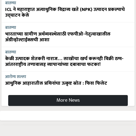
बातम्या
ICL ने महाराष्ट्रात अत्याधुनिक विद्राव्य खते (NPK) उत्पादन प्रकल्पाचे
उद्घाटन केले
बातम्या
भारताच्या ग्रामीण अर्थव्यवस्थेसाठी एफपीओ-नेतृत्वाखालील
अ‍ॅग्रीव्होल्टाईक्सची आशा
बातम्या
केळी उत्पादक शेतकरी नाराज… लाखोंचा खर्च करूनही विक्री ठप्प-
आंतरराष्ट्रीय तणावासह व्यापाऱ्यांच्या दबावाचा फटका!
आरोग्य सल्ला
आधुनिक आहारातील प्रथिनांचा उत्कृष्ट स्रोत : फिश फिलेट
More News