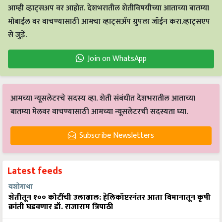
आम्ही व्हाट्सअप वर आहोत. देशभरातील शेतीविषयीच्या आताच्या बातम्या
मोबाईल वर वाचण्यासाठी आमचा व्हाट्सअँप ग्रुपला जॉईन करा.व्हाट्सएप
से जुड़ें.
Join on WhatsApp
आमच्या न्यूसलेटरचे सदस्य व्हा. शेती संबंधीत देशभरातील आताच्या
बातम्या मेलवर वाचण्यासाठी आमच्या न्यूसलेटरची सदस्यता घ्या.
Subscribe Newsletters
Latest feeds
यशोगाथा
शेतीतून १०० कोटींची उलाढाल: हेलिकॉप्टरनंतर आता विमानातून कृषी
क्रांती घडवणार डॉ. राजाराम त्रिपाठी