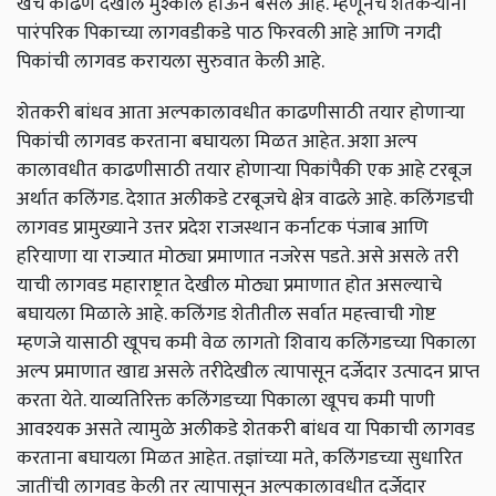
खर्च काढणे देखील मुश्कील होऊन बसले आहे. म्हणूनच शेतकऱ्यांनी
पारंपरिक पिकाच्या लागवडीकडे पाठ फिरवली आहे आणि नगदी
पिकांची लागवड करायला सुरुवात केली आहे.
शेतकरी बांधव आता अल्पकालावधीत काढणीसाठी तयार होणाऱ्या
पिकांची लागवड करताना बघायला मिळत आहेत. अशा अल्प
कालावधीत काढणीसाठी तयार होणाऱ्या पिकांपैकी एक आहे टरबूज
अर्थात कलिंगड. देशात अलीकडे टरबूजचे क्षेत्र वाढले आहे. कलिंगडची
लागवड प्रामुख्याने उत्तर प्रदेश राजस्थान कर्नाटक पंजाब आणि
हरियाणा या राज्यात मोठ्या प्रमाणात नजरेस पडते. असे असले तरी
याची लागवड महाराष्ट्रात देखील मोठ्या प्रमाणात होत असल्याचे
बघायला मिळाले आहे. कलिंगड शेतीतील सर्वात महत्त्वाची गोष्ट
म्हणजे यासाठी खूपच कमी वेळ लागतो शिवाय कलिंगडच्या पिकाला
अल्प प्रमाणात खाद्य असले तरीदेखील त्यापासून दर्जेदार उत्पादन प्राप्त
करता येते. याव्यतिरिक्त कलिंगडच्या पिकाला खूपच कमी पाणी
आवश्यक असते त्यामुळे अलीकडे शेतकरी बांधव या पिकाची लागवड
करताना बघायला मिळत आहेत. तज्ञांच्या मते, कलिंगडच्या सुधारित
जातींची लागवड केली तर त्यापासून अल्पकालावधीत दर्जेदार