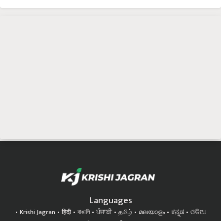
Languages
Krishi Jagran
हिंदी
বাঙালি
ਪੰਜਾਬੀ
தமிழ்
മലയാളം
ಕನ್ನಡ
ଓଡିଆ