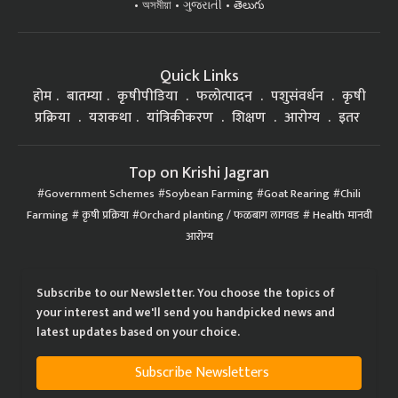
অসমীয়া
ગુજરાતી
తెలుగు
Quick Links
होम
बातम्या
कृषीपीडिया
फलोत्पादन
पशुसंवर्धन
कृषी
प्रक्रिया
यशकथा
यांत्रिकीकरण
शिक्षण
आरोग्य
इतर
Top on Krishi Jagran
Government Schemes
Soybean Farming
Goat Rearing
Chili
Farming
कृषी प्रक्रिया
Orchard planting / फळबाग लागवड
Health मानवी
आरोग्य
Subscribe to our Newsletter. You choose the topics of
your interest and we'll send you handpicked news and
latest updates based on your choice.
Subscribe Newsletters