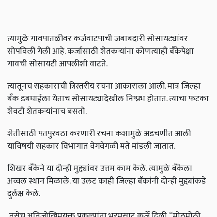
त्यामुळे गावपातळीवर कर्जवाटपाची जबाबदारी सोसायट्यांवर
सोपविली गेली आहे. कर्जासाठी शेतकऱ्यांना कोणत्याही बॅंकेपेक्षा
गावची सोसायटी आपलीशी वाटते.
त्यातूनच सहकाराची त्रिस्तरीय रचना आकाराला आली. मात्र जिल्हा
बॅंक डबघाईला येताच सोसायट्यादेखील निष्प्रभ होतात. त्याचा फटका
शेवटी शेतकऱ्यांनाच बसतो.
शेतीसाठी पतपुरवठा करणारी रचना कशामुळे अडचणीत आली
याविषयी सहकार विभागात वेगवेगळी मते मांडली जातात.
शिखर बॅंकेने या दोन्ही मुद्द्यांवर उत्तम काम केले. त्यामुळे बॅंकेला
अव्वल स्थान मिळाले. या उलट काही जिल्हा बॅंकांनी दोन्ही मुद्द्यांकडे
दुर्लक्ष केले.
तसेच अतिजोखिमयुक्त प्रकल्पांना भरमसाट कर्जे दिली. ‘‘मोठमोठी