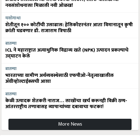
नवसंशोधनाला मिळाली नवी ओळख!
यशोगाथा
शेतीतून १०० कोटींची उलाढाल: हेलिकॉप्टरनंतर आता विमानातून कृषी
क्रांती घडवणार डॉ. राजाराम त्रिपाठी
बातम्या
ICL ने महाराष्ट्रात अत्याधुनिक विद्राव्य खते (NPK) उत्पादन प्रकल्पाचे
उद्घाटन केले
बातम्या
भारताच्या ग्रामीण अर्थव्यवस्थेसाठी एफपीओ-नेतृत्वाखालील
अ‍ॅग्रीव्होल्टाईक्सची आशा
बातम्या
केळी उत्पादक शेतकरी नाराज… लाखोंचा खर्च करूनही विक्री ठप्प-
आंतरराष्ट्रीय तणावासह व्यापाऱ्यांच्या दबावाचा फटका!
More News