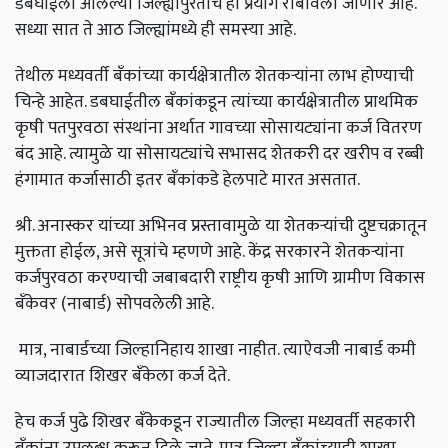
डबघाईला आलेल्या जिल्ह्यांपुरताच हा प्रयोग राबविला जाणार आहे.
सध्या सात ते आठ जिल्ह्यांमध्ये ही समस्या आहे.
तेथील मध्यवर्ती बॅंकांच्या कार्यक्षेत्रातील शेतकऱ्यांना लाभ होण्याची
चिन्हे आहेत. डबघाईतील बॅंकांकडून त्यांच्या कार्यक्षेत्रातील प्राथमिक
कृषी पतपुरवठा संस्थांना अर्थात गावच्या सोसायट्यांना कर्ज वितरण
बंद आहे. त्यामुळे या सोसायट्यांचे सभासद शेतकरी दर खरीप व रब्बी
हंगामात कर्जासाठी इतर बॅंकांकडे हेलपाटे मारत असतात.
श्री. अनास्कर यांच्या अभिनव प्रस्तावामुळे या शेतकऱ्यांची दुष्टचक्रातून
मुक्तता होईल, असे सूत्रांचे म्हणणे आहे. केंद्र सरकारने शेतकऱ्यांना
कर्जपुरवठा करण्याची जबाबदारी राष्ट्रीय कृषी आणि ग्रामीण विकास
बॅंकेवर (नाबार्ड) सोपवलेली आहे.
मात्र, नाबार्डच्या जिल्हानिहाय शाखा नाहीत. त्याऐवजी नाबार्ड कमी
व्याजदारात शिखर बॅंकेला कर्ज देते.
हेच कर्ज पुढे शिखर बॅंकेकडून राज्यातील जिल्हा मध्यवर्ती सहकारी
बॅंकांना उपलब्ध करून दिले जाते. मात्र जिल्हा बॅंकांच्याही शाखा