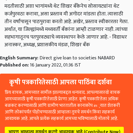
मदतीसाठी अशा भागांमध्ये थेट शिखर बॅंकेनेच सोसायट्यांना थेट
कर्जपुरवठा करावा, असा प्रस्ताव मी अगोदर मांडला होता. त्यासाठी
तीन वर्षांपासून पाठपुरावा करतो आहे. अखेर, प्रस्ताव स्वीकारला गेला.
अर्थात, या जिल्ह्यांमध्ये मध्यवर्ती बॅंकांना आम्ही टाळणार नाही. त्यांच्या
सहभागातूनच पतपुरवठ्याचे व्यवस्थापन केले जाणार आहे. - विद्याधर
अनास्कर, अध्यक्ष, प्रशासकीय मंडळ, शिखर बॅंक
English Summary:
Direct give loan to societies NABARD
Published on:
16 January 2022, 01:36 IST
कृषी पत्रकारितेसाठी आपला पाठिंबा दर्शवा
प्रिय वाचक, आमच्यात सामील झाल्याबद्दल धन्यवाद. आपल्यासारखे वाचक
आमच्यासाठी कृषी पत्रकारितेसाठी प्रेरणा आहेत. कृषी पत्रकारितेला अधिक
बळकट करण्यासाठी आणि ग्रामीण भारतातील कानाकोप in्यात शेतकरी
आणि लोकांपर्यंत पोहोचण्यासाठी आम्हाला तुमचे समर्थन किंवा सहकार्य
आवश्यक आहे. आपले प्रत्येक सहकार्य आमच्या भविष्यासाठी मोलाचे आहे.
आपण आम्हाला समर्थन करणे आवश्यक आहे (Contribute Now)