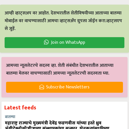
आम्ही व्हाट्सअप वर आहोत. देशभरातील शेतीविषयीच्या आताच्या बातम्या
मोबाईल वर वाचण्यासाठी आमचा व्हाट्सअँप ग्रुपला जॉईन करा.व्हाट्सएप
से जुड़ें.
Join on WhatsApp
आमच्या न्यूसलेटरचे सदस्य व्हा. शेती संबंधीत देशभरातील आताच्या
बातम्या मेलवर वाचण्यासाठी आमच्या न्यूसलेटरची सदस्यता घ्या.
Subscribe Newsletters
Latest feeds
बातम्या
महाराष्ट्र राज्याचे मुख्यमंत्री देवेंद्र फडणवीस यांच्या हस्ते ध्रुव
ॲग्रीटेक्नॉलॉजीजच्या संस्थापकांचा सत्कार, शेतकऱ्यांसाठीच्या