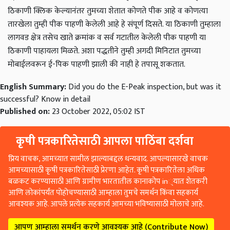
ठिकाणी क्लिक केल्यानंतर तुमच्या शेतात कोणते पीक आहे
व कोणत्या
तारखेला तुम्ही पीक पाहणी केलेली आहे हे संपूर्ण दिसते. या ठिकाणी तुम्हाला
लागवड क्षेत्र तसेच खाते क्रमांक व सर्व गटातील केलेली पीक पाहणी या
ठिकाणी पाहायला मिळते. अशा पद्धतीने तुम्ही अगदी मिनिटात तुमच्या
मोबाईलवरून ई-पिक पाहणी झाली की नाही हे तपासू शकतात.
English Summary:
Did you do the E-Peak inspection, but was it
successful? Know in detail
Published on:
23 October 2022, 05:02 IST
कृषी पत्रकारितेसाठी आपला पाठिंबा दर्शवा
प्रिय वाचक, आमच्यात सामील झाल्याबद्दल धन्यवाद. आपल्यासारखे वाचक
आमच्यासाठी कृषी पत्रकारितेसाठी प्रेरणा आहेत. कृषी पत्रकारितेला अधिक
बळकट करण्यासाठी आणि ग्रामीण भारतातील कानाकोप in्यात शेतकरी
आणि लोकांपर्यंत पोहोचण्यासाठी आम्हाला तुमचे समर्थन किंवा सहकार्य
आवश्यक आहे. आपले प्रत्येक सहकार्य आमच्या भविष्यासाठी मोलाचे आहे.
आपण आम्हाला समर्थन करणे आवश्यक आहे (Contribute Now)