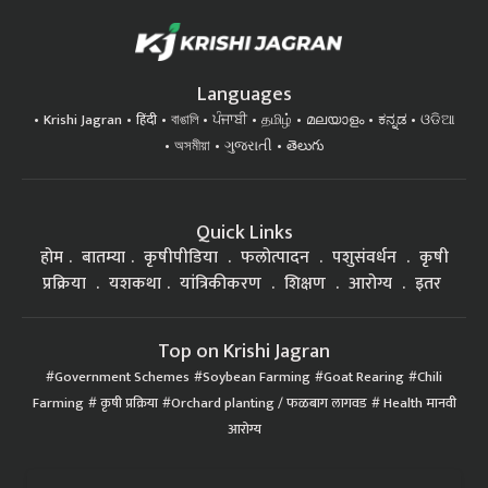
Languages
Krishi Jagran
हिंदी
বাঙালি
ਪੰਜਾਬੀ
தமிழ்
മലയാളം
ಕನ್ನಡ
ଓଡିଆ
অসমীয়া
ગુજરાતી
తెలుగు
Quick Links
होम
बातम्या
कृषीपीडिया
फलोत्पादन
पशुसंवर्धन
कृषी
प्रक्रिया
यशकथा
यांत्रिकीकरण
शिक्षण
आरोग्य
इतर
Top on Krishi Jagran
Government Schemes
Soybean Farming
Goat Rearing
Chili
Farming
कृषी प्रक्रिया
Orchard planting / फळबाग लागवड
Health मानवी
आरोग्य