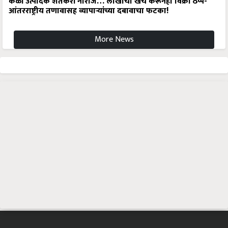
केळी उत्पादक शेतकरी नाराज… लाखोंचा खर्च करूनही विक्री ठप्प-
आंतरराष्ट्रीय तणावासह व्यापाऱ्यांच्या दबावाचा फटका!
More News