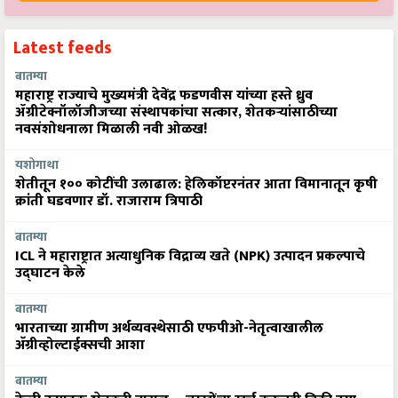
Latest feeds
बातम्या
महाराष्ट्र राज्याचे मुख्यमंत्री देवेंद्र फडणवीस यांच्या हस्ते ध्रुव
ॲग्रीटेक्नॉलॉजीजच्या संस्थापकांचा सत्कार, शेतकऱ्यांसाठीच्या
नवसंशोधनाला मिळाली नवी ओळख!
यशोगाथा
शेतीतून १०० कोटींची उलाढाल: हेलिकॉप्टरनंतर आता विमानातून कृषी
क्रांती घडवणार डॉ. राजाराम त्रिपाठी
बातम्या
ICL ने महाराष्ट्रात अत्याधुनिक विद्राव्य खते (NPK) उत्पादन प्रकल्पाचे
उद्घाटन केले
बातम्या
भारताच्या ग्रामीण अर्थव्यवस्थेसाठी एफपीओ-नेतृत्वाखालील
अ‍ॅग्रीव्होल्टाईक्सची आशा
बातम्या