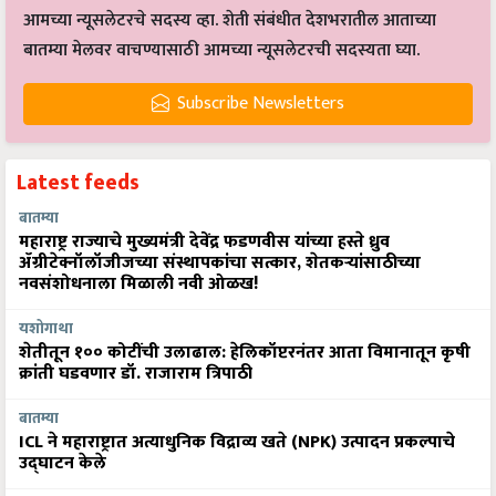
आमच्या न्यूसलेटरचे सदस्य व्हा. शेती संबंधीत देशभरातील आताच्या
बातम्या मेलवर वाचण्यासाठी आमच्या न्यूसलेटरची सदस्यता घ्या.
Subscribe Newsletters
Latest feeds
बातम्या
महाराष्ट्र राज्याचे मुख्यमंत्री देवेंद्र फडणवीस यांच्या हस्ते ध्रुव
ॲग्रीटेक्नॉलॉजीजच्या संस्थापकांचा सत्कार, शेतकऱ्यांसाठीच्या
नवसंशोधनाला मिळाली नवी ओळख!
यशोगाथा
शेतीतून १०० कोटींची उलाढाल: हेलिकॉप्टरनंतर आता विमानातून कृषी
क्रांती घडवणार डॉ. राजाराम त्रिपाठी
बातम्या
ICL ने महाराष्ट्रात अत्याधुनिक विद्राव्य खते (NPK) उत्पादन प्रकल्पाचे
उद्घाटन केले