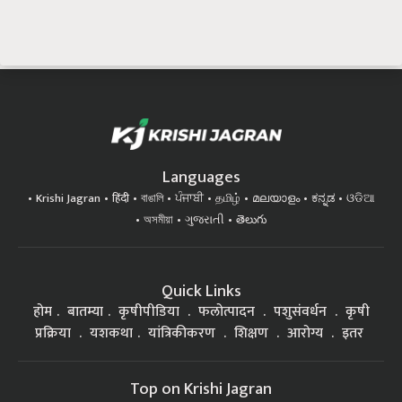
Languages
Krishi Jagran
हिंदी
বাঙালি
ਪੰਜਾਬੀ
தமிழ்
മലയാളം
ಕನ್ನಡ
ଓଡିଆ
অসমীয়া
ગુજરાતી
తెలుగు
Quick Links
होम
बातम्या
कृषीपीडिया
फलोत्पादन
पशुसंवर्धन
कृषी
प्रक्रिया
यशकथा
यांत्रिकीकरण
शिक्षण
आरोग्य
इतर
Top on Krishi Jagran