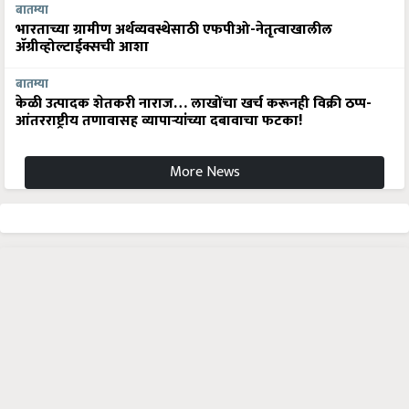
बातम्या
भारताच्या ग्रामीण अर्थव्यवस्थेसाठी एफपीओ-नेतृत्वाखालील
अ‍ॅग्रीव्होल्टाईक्सची आशा
बातम्या
केळी उत्पादक शेतकरी नाराज… लाखोंचा खर्च करूनही विक्री ठप्प-
आंतरराष्ट्रीय तणावासह व्यापाऱ्यांच्या दबावाचा फटका!
More News