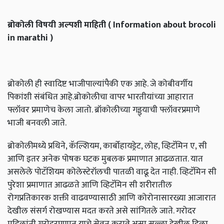
ब्रोकोली
विषयी
अल्पशी
माहिती
( Information about brocoli
in marathi )
ब्रोकोली ही स्वादिष्ट भाजीपाल्यांपैकी एक आहे. जे कोबीवर्गीय
पिकांशी संबंधित आहे.ब्रोकोलीचा वापर भारतीयांच्या आहारात
फ्लॉवर प्रमाणेच केला जातो. ब्रॉकोलीच्या गड्ड्याची फ्लॉवरप्रमाणे
भाजी बनवली जाते.
ब्रोकोलीमध्ये प्रथिने, कॅल्शियम, कार्बोहायड्रेट, लोह, व्हिटॅमिन ए, सी
आणि इतर अनेक पोषक घटक मुबलक प्रमाणात आढळतात. यात
असलेले पोटॅशियम कोलेस्टेरॉलची पातळी वाढू देत नाही. व्हिटॅमिन सी
पुरेशा प्रमाणात आढळते आणि व्हिटॅमिन सी शरीरातील
रोगप्रतिकारक शक्ती वाढवण्यासाठी आणि कोरोनासारख्या आजारात
देखील संसर्ग रोखण्यास मदत करते असे सांगितले जाते. गरोदर
महिलांनी गरोदरपणात याचे सेवन करावे असा सल्ला देखील दिला