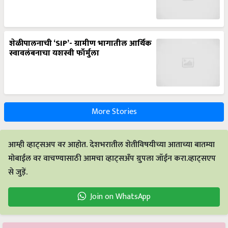
शेळीपालनाची ‘SIP’- ग्रामीण भागातील आर्थिक
स्वावलंबनाचा यशस्वी फॉर्मुला
More Stories
आम्ही व्हाट्सअप वर आहोत. देशभरातील शेतीविषयीच्या आताच्या बातम्या
मोबाईल वर वाचण्यासाठी आमचा व्हाट्सअँप ग्रुपला जॉईन करा.व्हाट्सएप
से जुड़ें.
Join on WhatsApp