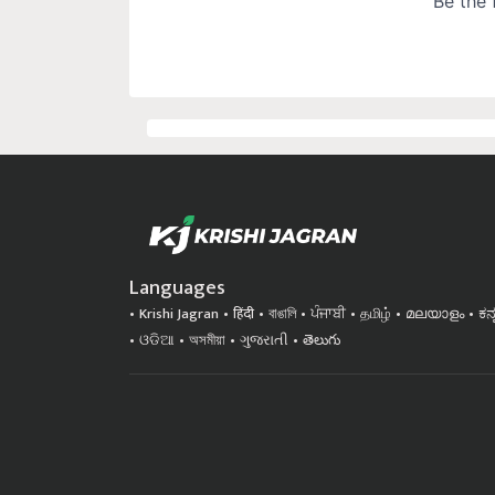
Languages
Krishi Jagran
हिंदी
বাঙালি
ਪੰਜਾਬੀ
தமிழ்
മലയാളം
ಕನ
ଓଡିଆ
অসমীয়া
ગુજરાતી
తెలుగు