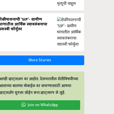
शेळीपालनाची ‘SIP’- ग्रामीण
भागातील आर्थिक स्वावलंबनाचा
यशस्वी फॉर्मुला
More Stories
आम्ही व्हाट्सअप वर आहोत. देशभरातील शेतीविषयीच्या
आताच्या बातम्या मोबाईल वर वाचण्यासाठी आमचा
व्हाट्सअँप ग्रुपला जॉईन करा.व्हाट्सएप से जुड़ें.
Join on WhatsApp