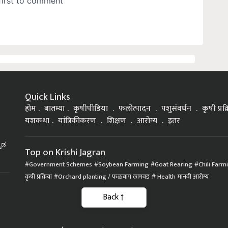
Quick Links
होम
बातम्या
कृषीपीडिया
फलोत्पादन
पशुसंवर्धन
कृषी प्रक
यशकथा
यांत्रिकीकरण
शिक्षण
आरोग्य
इतर
್ನಡ
Top on Krishi Jagran
Government Schemes
Soybean Farming
Goat Rearing
Chili Farm
कृषी प्रक्रिया
Orchard planting / फळबाग लागवड
Health मानवी आरोग्य
Back
|
|
|
Privacy Policy
Terms of Service
Data Policy
Refund & Cancellation Policy