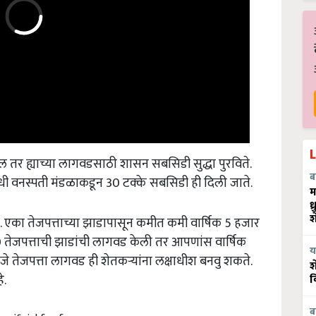
र ह्याच्या लागवडसाठी शासन सबसिडी सुद्धा पुरविते.
औषधी वनस्पती मंडळाकडून 30 टक्के सबसिडी ही दिली जाते.
ब
म
ध
तर. एका तेजपत्ताच्या झाडापासून कमीत कमी वार्षिक 5 हजार
श
ेजपत्ताची झाडांची लागवड केली तर आपणांस वार्षिक
य
 तेजपत्ता लागवड ही शेतकऱ्यांना लक्षाधीश बनवु शकते.
श
े.
व
benificial for farmer
ब