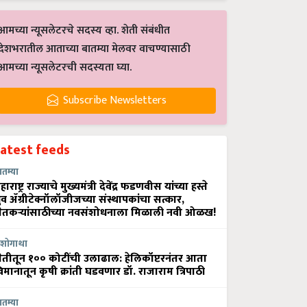
आमच्या न्यूसलेटरचे सदस्य व्हा. शेती संबंधीत
देशभरातील आताच्या बातम्या मेलवर वाचण्यासाठी
आमच्या न्यूसलेटरची सदस्यता घ्या.
Subscribe Newsletters
Latest feeds
ातम्या
हाराष्ट्र राज्याचे मुख्यमंत्री देवेंद्र फडणवीस यांच्या हस्ते
्रुव ॲग्रीटेक्नॉलॉजीजच्या संस्थापकांचा सत्कार,
ेतकऱ्यांसाठीच्या नवसंशोधनाला मिळाली नवी ओळख!
शोगाथा
ेतीतून १०० कोटींची उलाढाल: हेलिकॉप्टरनंतर आता
िमानातून कृषी क्रांती घडवणार डॉ. राजाराम त्रिपाठी
ातम्या