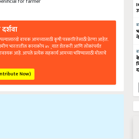
I
उ
 दर्शवा
ब
भ
ल्यासारखे वाचक आमच्यासाठी कृषी पत्रकारितेसाठी प्रेरणा आहेत.
न
रामीण भारतातील कानाकोप in्यात शेतकरी आणि लोकांपर्यंत
आवश्यक आहे. आपले प्रत्येक सहकार्य आमच्या भविष्यासाठी मोलाचे
ब
क
व
द
ontribute Now)