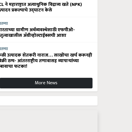
CL ने महाराष्ट्रात अत्याधुनिक विद्राव्य खते (NPK)
त्पादन प्रकल्पाचे उद्घाटन केले
ातम्या
ारताच्या ग्रामीण अर्थव्यवस्थेसाठी एफपीओ-
ेतृत्वाखालील अ‍ॅग्रीव्होल्टाईक्सची आशा
ातम्या
ेळी उत्पादक शेतकरी नाराज… लाखोंचा खर्च करूनही
िक्री ठप्प- आंतरराष्ट्रीय तणावासह व्यापाऱ्यांच्या
बावाचा फटका!
More News