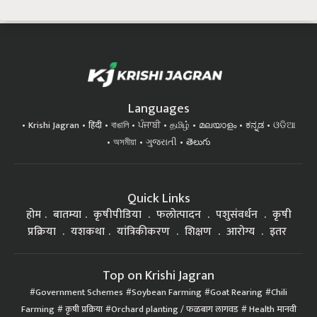
Languages
Krishi Jagran
हिंदी
বাঙালি
ਪੰਜਾਬੀ
தமிழ்
മലയാളം
ಕನ್ನಡ
ଓଡିଆ
অসমীয়া
ગુજરાતી
తెలుగు
Quick Links
होम
बातम्या
कृषीपीडिया
फलोत्पादन
पशुसंवर्धन
कृषी
प्रक्रिया
यशकथा
यांत्रिकीकरण
शिक्षण
आरोग्य
इतर
Top on Krishi Jagran
Government Schemes
Soybean Farming
Goat Rearing
Chili
Farming
कृषी प्रक्रिया
Orchard planting / फळबाग लागवड
Health मानवी