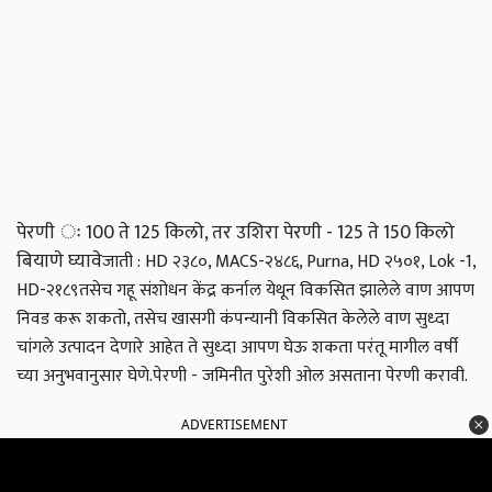
पेरणी ः 100 ते 125 किलो, तर उशिरा पेरणी - 125 ते 150 किलो
बियाणे घ्यावे
जाती : HD २३८०, MACS-२४८६, Purna, HD २५०१, Lok -1,
HD-२१८९
तसेच गहू संशोधन केंद्र कर्नाल येथून विकसित झालेले वाण आपण
निवड करू शकतो, तसेच खासगी कंपन्यानी विकसित केलेले वाण सुध्दा
चांगले उत्पादन देणारे आहेत ते सुध्दा आपण घेऊ शकता परंतू मागील वर्षी
च्या अनुभवानुसार घेणे.
पेरणी - जमिनीत पुरेशी ओल असताना पेरणी करावी.
ADVERTISEMENT