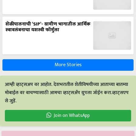
शेळीपालनाची ‘SIP’- ग्रामीण भागातील आर्थिक
स्वावलंबनाचा यशस्वी फॉर्मुला
More Stories
आम्ही व्हाट्सअप वर आहोत. देशभरातील शेतीविषयीच्या आताच्या बातम्या
मोबाईल वर वाचण्यासाठी आमचा व्हाट्सअँप ग्रुपला जॉईन करा.व्हाट्सएप
से जुड़ें.
Join on WhatsApp