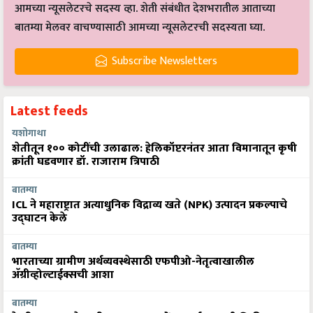
आमच्या न्यूसलेटरचे सदस्य व्हा. शेती संबंधीत देशभरातील आताच्या
बातम्या मेलवर वाचण्यासाठी आमच्या न्यूसलेटरची सदस्यता घ्या.
Subscribe Newsletters
Latest feeds
यशोगाथा
शेतीतून १०० कोटींची उलाढाल: हेलिकॉप्टरनंतर आता विमानातून कृषी
क्रांती घडवणार डॉ. राजाराम त्रिपाठी
बातम्या
ICL ने महाराष्ट्रात अत्याधुनिक विद्राव्य खते (NPK) उत्पादन प्रकल्पाचे
उद्घाटन केले
बातम्या
भारताच्या ग्रामीण अर्थव्यवस्थेसाठी एफपीओ-नेतृत्वाखालील
अ‍ॅग्रीव्होल्टाईक्सची आशा
बातम्या