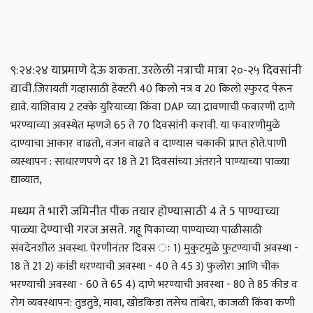
९:२४:२४ याप्रमाणे देऊ शकता. उरलेली नत्राची मात्रा २०-२५ दिवसांनी
द्यावी.
जिरायती गव्हासाठी हेक्‍टरी 40 किलो नत्र व 20 किलो स्फुरद पेरून
द्यावे. याशिवाय 2 टक्के युरियाच्या किंवा DAP च्या द्रावणाची फवारणी दाणे
भरण्याच्या अवस्थेत म्हणजे 65 ते 70 दिवसांनी करावी. या फवारणीमुळे
दाण्याचा आकार वाढतो, वजन वाढते व दाण्यास चकाकी प्राप्त होते.
पाणी
व्यस्थापन : साधारणपणे दर 18 ते 21 दिवसांच्या अंतराने पाण्याच्या पाळ्या
द्याव्यात,
मध्यम ते भारी जमिनीत पीक तयार होण्यासाठी 4 ते 5 पाण्याच्या
पाळ्या देण्याची गरज असते.
गहू पिकाच्या पाण्याच्या पाळीसाठी
संवदेनशील अवस्था. पेरणीनंतर दिवस ः
1) मुकुटमुळे फुटण्याची अवस्था -
18 ते 21
2) कांडी धरण्याची अवस्था - 40 ते 45
3) फुलोरा आणि चीक
भरण्याची अवस्था - 60 ते 65
4) दाणे भरण्याची अवस्था - 80 ते 85
कीड व
रोग व्यवस्थापन: तुडतुडे, मावा, खोडकिडा तसेच तांबेरा, काजळी किंवा कणी