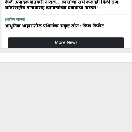
केळी उत्पादक शेतकरी नाराज… लाखोंचा खर्च करूनही विक्री ठप्प-
आंतरराष्ट्रीय तणावासह व्यापाऱ्यांच्या दबावाचा फटका!
आरोग्य सल्ला
आधुनिक आहारातील प्रथिनांचा उत्कृष्ट स्रोत : फिश फिलेट
More News