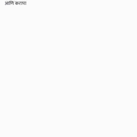
आणि करापा