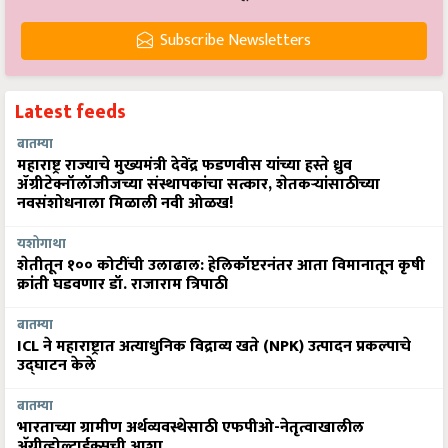
Subscribe Newsletters
Latest feeds
बातम्या
महाराष्ट्र राज्याचे मुख्यमंत्री देवेंद्र फडणवीस यांच्या हस्ते ध्रुव
ॲग्रीटेक्नॉलॉजीजच्या संस्थापकांचा सत्कार, शेतकऱ्यांसाठीच्या
नवसंशोधनाला मिळाली नवी ओळख!
यशोगाथा
शेतीतून १०० कोटींची उलाढाल: हेलिकॉप्टरनंतर आता विमानातून कृषी
क्रांती घडवणार डॉ. राजाराम त्रिपाठी
बातम्या
ICL ने महाराष्ट्रात अत्याधुनिक विद्राव्य खते (NPK) उत्पादन प्रकल्पाचे
उद्घाटन केले
बातम्या
भारताच्या ग्रामीण अर्थव्यवस्थेसाठी एफपीओ-नेतृत्वाखालील
अ‍ॅग्रीव्होल्टाईक्सची आशा