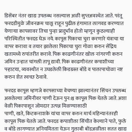
डिसेंबर नंतर खाद्य उपलब्‍ध नसल्यास अळी सुप्तअवस्थेत जाते. परंतू
फरदडीमुळे जीवनक्रम चालू राहून पुढील हंगामात लागवड करण्यात
येणाऱ्या कापसावर तिचा पुन्हा प्रादुर्भाव होतो म्हणून कुठल्याही
परिस्थितीत फरदड घेऊ नये. कापूस पिकाचा चुरा करणारे यंत्राचा या
वापर करावा व तयार झालेला पिकाचा चुरा गोळा करुन सेंद्रिय
खतामध्ये रुपांतरीत करावे. पिक काढणीनंतर खोल नांगरणी करुन
जमिन उन्हात चांगली तापू द्यावी. पिक काढणीनंतर कपाशीच्या
पऱ्हाटया, व्यवस्थीत न उघडलेली किडग्रस्त बोंडे व पालापाचोळा नष्ट
करुन शेत स्वच्छ ठेवावे.
फरदड कापूस म्हणजे कापसाच्या वेचण्या झाल्यानंतर सिंचन उपलब्ध
असलेल्या जमिनीवर पाणी देऊन पुन:श्च कापूस पिक घेतले जाते. अशा
वेळी पिकापासून जोमदार उत्पन्न मिळण्यासाठी
पाणी, खते, किटकनाशके यांचा वापर करुन मार्च महिन्यानंतरही
कापूस पिक घेतले जाते. फरदड कपाशीला सिंचीत केल्याने पाते, फुले
व बोंडे लागण्यात अनियमितता येऊन गुलाबी बोंडअळीला सतत खाद्य