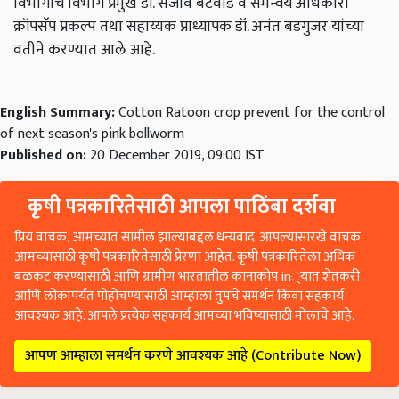
विभागाचे विभाग प्रमुख डॉ. संजीव बंटेवाड व समन्वय अधिकारी
क्रॉपसॅप
प्रकल्प तथा सहाय्यक प्राध्यापक डॉ. अनंत बडगुजर यांच्या
वतीने करण्यात आले आहे.
English Summary:
Cotton Ratoon crop prevent for the control
of next season's pink bollworm
Published on:
20 December 2019, 09:00 IST
कृषी पत्रकारितेसाठी आपला पाठिंबा दर्शवा
प्रिय वाचक, आमच्यात सामील झाल्याबद्दल धन्यवाद. आपल्यासारखे वाचक
आमच्यासाठी कृषी पत्रकारितेसाठी प्रेरणा आहेत. कृषी पत्रकारितेला अधिक
बळकट करण्यासाठी आणि ग्रामीण भारतातील कानाकोप in्यात शेतकरी
आणि लोकांपर्यंत पोहोचण्यासाठी आम्हाला तुमचे समर्थन किंवा सहकार्य
आवश्यक आहे. आपले प्रत्येक सहकार्य आमच्या भविष्यासाठी मोलाचे आहे.
आपण आम्हाला समर्थन करणे आवश्यक आहे (Contribute Now)