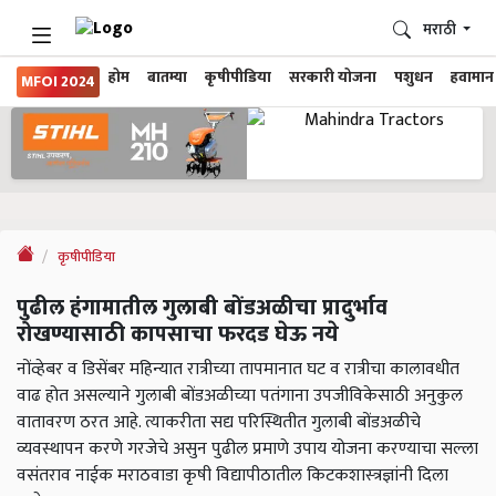
मराठी
होम
बातम्या
कृषीपीडिया
सरकारी योजना
पशुधन
हवामान
MFOI 2024
कृषीपीडिया
पुढील हंगामातील गुलाबी बोंडअळीचा प्रादुर्भाव
रोखण्यासाठी कापसाचा फरदड घेऊ नये
नोंव्हेबर व डिसेंबर महिन्यात रात्रीच्या तापमानात घट व रात्रीचा कालावधीत
वाढ होत असल्याने गुलाबी बोंडअळीच्या पतंगाना उपजीविकेसाठी अनुकुल
वातावरण ठरत आहे. त्याकरीता सद्य परिस्थितीत गुलाबी बोंडअळीचे
व्यवस्थापन करणे गरजेचे असुन पुढील प्रमाणे उपाय योजना करण्‍याचा सल्‍ला
वसंतराव नाईक मराठवाडा कृषी विद्यापीठातील किटकशास्‍त्रज्ञांनी दिला