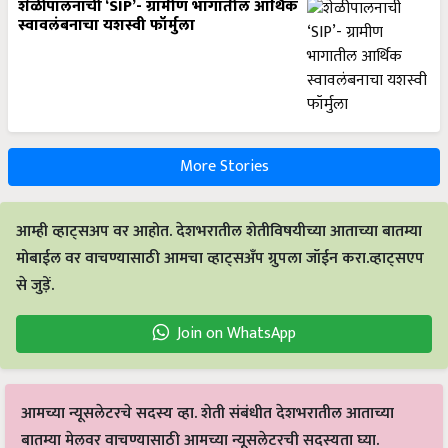
शेळीपालनाची ‘SIP’- ग्रामीण भागातील आर्थिक
स्वावलंबनाचा यशस्वी फॉर्मुला
More Stories
आम्ही व्हाट्सअप वर आहोत. देशभरातील शेतीविषयीच्या आताच्या बातम्या
मोबाईल वर वाचण्यासाठी आमचा व्हाट्सअँप ग्रुपला जॉईन करा.व्हाट्सएप
से जुड़ें.
Join on WhatsApp
आमच्या न्यूसलेटरचे सदस्य व्हा. शेती संबंधीत देशभरातील आताच्या
बातम्या मेलवर वाचण्यासाठी आमच्या न्यूसलेटरची सदस्यता घ्या.