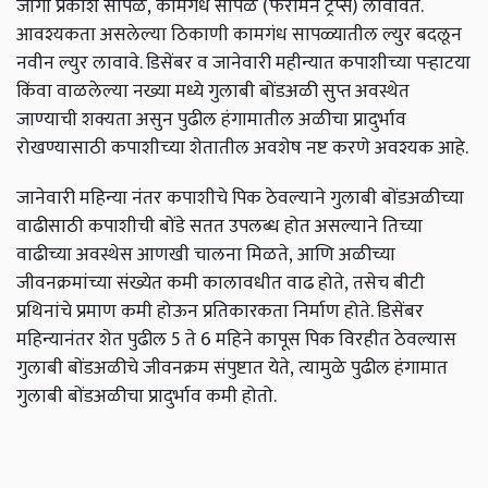
जागी प्रकाश सापळे
, कामगंध सापळे (फेरोमन ट्रॅप्स) लावावेत.
आवश्यकता असलेल्या ठिकाणी कामगंध सापळ्यातील ल्युर बदलून
नवीन ल्युर लावावे. डिसेंबर व जानेवारी महीन्यात कपाशीच्या पऱ्हाटया
किंवा वाळलेल्या नख्या मध्ये गुलाबी बोंडअळी सुप्त अवस्थेत
जाण्‍याची शक्यता असुन पुढील हंगामातील अळीचा प्रादुर्भाव
रोखण्यासाठी कपाशीच्‍या शेतातील अवशेष नष्ट करणे अवश्यक आहे.
जानेवारी महिन्या नंतर कपाशीचे पिक ठेवल्याने गुलाबी बोंडअळीच्या
वाढीसाठी कपाशीची बोंडे सतत उपलब्ध होत असल्याने तिच्या
वाढीच्या अवस्थेस आणखी चालना मिळते, आणि अळीच्या
जीवनक्रमांच्या संख्येत कमी कालावधीत वाढ होते, तसेच बीटी
प्रथिनांचे प्रमाण कमी होऊन प्रतिकारकता निर्माण होते. डिसेंबर
महिन्यानंतर शेत पुढील 5 ते 6 महिने कापूस पिक विरहीत ठेवल्यास
गुलाबी बोंडअळीचे जीवनक्रम संपुष्टात येते, त्यामुळे पुढील हंगामात
गुलाबी बोंडअळीचा प्रादुर्भाव कमी होतो.