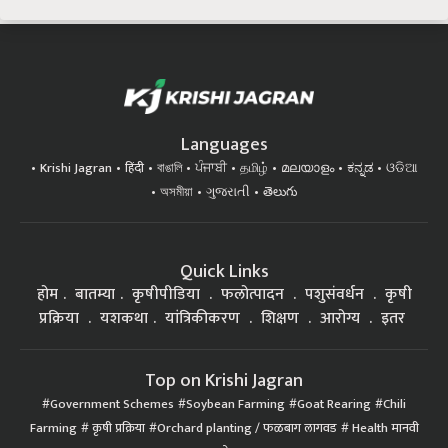
Languages
Krishi Jagran
हिंदी
বাঙালি
ਪੰਜਾਬੀ
தமிழ்
മലയാളം
ಕನ್ನಡ
ଓଡିଆ
অসমীয়া
ગુજરાતી
తెలుగు
Quick Links
होम
बातम्या
कृषीपीडिया
फलोत्पादन
पशुसंवर्धन
कृषी
प्रक्रिया
यशकथा
यांत्रिकीकरण
शिक्षण
आरोग्य
इतर
Top on Krishi Jagran
Government Schemes
Soybean Farming
Goat Rearing
Chili
Farming
कृषी प्रक्रिया
Orchard planting / फळबाग लागवड
Health मानवी