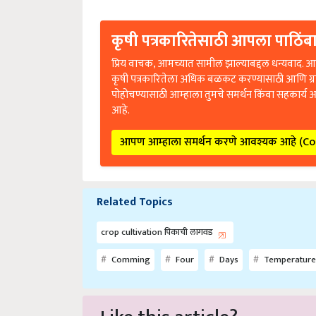
कृषी पत्रकारितेसाठी आपला पाठिंबा
प्रिय वाचक, आमच्यात सामील झाल्याबद्दल धन्यवाद. आप
कृषी पत्रकारितेला अधिक बळकट करण्यासाठी आणि ग्
पोहोचण्यासाठी आम्हाला तुमचे समर्थन किंवा सहकार्य 
आहे.
आपण आम्हाला समर्थन करणे आवश्यक आहे (C
Related Topics
crop cultivation पिकाची लागवड
Comming
Four
Days
Temperature
Like this article?