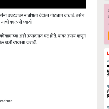
ांना उघड्यावर न बांधता बंदीस्त गोठ्यात बांधावे. तसेच
याची काळजी घ्यावी.
ंबड्यांच्या अंडी उत्पादनात घट होते. यावर उपाय म्हणून
ाहील अशी व्यवस्था करावी.
ब
म
ध
श
य
श
व
erature
ब