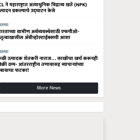
CL ने महाराष्ट्रात अत्याधुनिक विद्राव्य खते (NPK)
त्पादन प्रकल्पाचे उद्घाटन केले
ातम्या
ारताच्या ग्रामीण अर्थव्यवस्थेसाठी एफपीओ-
ेतृत्वाखालील अ‍ॅग्रीव्होल्टाईक्सची आशा
ातम्या
ेळी उत्पादक शेतकरी नाराज… लाखोंचा खर्च करूनही
िक्री ठप्प- आंतरराष्ट्रीय तणावासह व्यापाऱ्यांच्या
बावाचा फटका!
More News