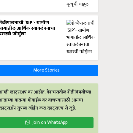
शेळीपालनाची ‘SIP’- ग्रामीण
भागातील आर्थिक स्वावलंबनाचा
यशस्वी फॉर्मुला
More Stories
आम्ही व्हाट्सअप वर आहोत. देशभरातील शेतीविषयीच्या
आताच्या बातम्या मोबाईल वर वाचण्यासाठी आमचा
व्हाट्सअँप ग्रुपला जॉईन करा.व्हाट्सएप से जुड़ें.
Join on WhatsApp