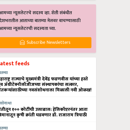
आमच्या न्यूसलेटरचे सदस्य व्हा. शेती संबंधीत
देशभरातील आताच्या बातम्या मेलवर वाचण्यासाठी
आमच्या न्यूसलेटरची सदस्यता घ्या.
Subscribe Newsletters
Latest feeds
ातम्या
हाराष्ट्र राज्याचे मुख्यमंत्री देवेंद्र फडणवीस यांच्या हस्ते
्रुव ॲग्रीटेक्नॉलॉजीजच्या संस्थापकांचा सत्कार,
ेतकऱ्यांसाठीच्या नवसंशोधनाला मिळाली नवी ओळख!
शोगाथा
ेतीतून १०० कोटींची उलाढाल: हेलिकॉप्टरनंतर आता
िमानातून कृषी क्रांती घडवणार डॉ. राजाराम त्रिपाठी
ातम्या