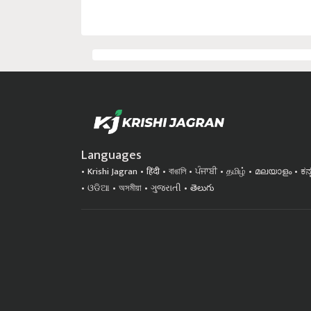
Languages
Krishi Jagran
हिंदी
বাঙালি
ਪੰਜਾਬੀ
தமிழ்
മലയാളം
ಕನ
ଓଡିଆ
অসমীয়া
ગુજરાતી
తెలుగు