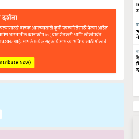
I
उ
 दर्शवा
ल्यासारखे वाचक आमच्यासाठी कृषी पत्रकारितेसाठी प्रेरणा आहेत.
ब
भ
रामीण भारतातील कानाकोप in्यात शेतकरी आणि लोकांपर्यंत
न
आवश्यक आहे. आपले प्रत्येक सहकार्य आमच्या भविष्यासाठी मोलाचे
ब
क
ontribute Now)
व
द