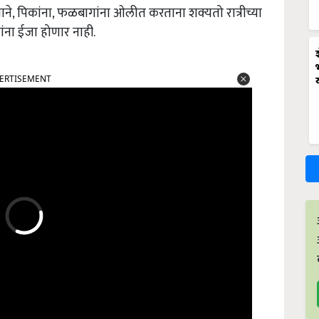
े, पिकांना, फळबागांना ओलीत करताना शक्यतो रात्रीच्या
ांना ईजा होणार नाही.
ERTISEMENT