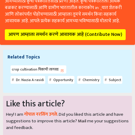
आमच्यासाठी कृषी पत्रकारितेसाठी प्रेरणा आहेत. कृषी पत्रकारितेला अधिक
बळकट करण्यासाठी आणि ग्रामीण भारतातील कानाकोप in्यात शेतकरी
आणि लोकांपर्यंत पोहोचण्यासाठी आम्हाला तुमचे समर्थन किंवा सहकार्य
आवश्यक आहे. आपले प्रत्येक सहकार्य आमच्या भविष्यासाठी मोलाचे आहे.
आपण आम्हाला समर्थन करणे आवश्यक आहे (Contribute Now)
Related Topics
crop cultivation पिकाची लागवड
Dr. Nazia A rasidi
Opportunity
Chemistry
Subject
Like this article?
Hey! I am
गोपाल नरसिंग उगले
. Did you liked this article and have
suggestions to improve this article?
Mail
me your suggestions
and feedback.