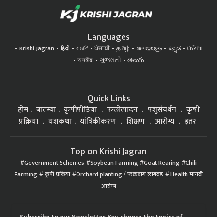
Languages
Krishi Jagran
हिंदी
বাঙালি
ਪੰਜਾਬੀ
தமிழ்
മലയാളം
ಕನ್ನಡ
ଓଡିଆ
অসমীয়া
ગુજરાતી
తెలుగు
Quick Links
होम
बातम्या
कृषीपीडिया
फलोत्पादन
पशुसंवर्धन
कृषी
प्रक्रिया
यशकथा
यांत्रिकीकरण
शिक्षण
आरोग्य
इतर
Top on Krishi Jagran
Government Schemes
Soybean Farming
Goat Rearing
Chili
Farming
कृषी प्रक्रिया
Orchard planting / फळबाग लागवड
Health मानवी
आरोग्य