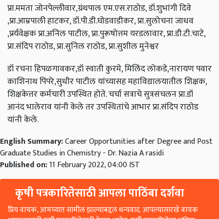
प्रा.ममता जोनपेल्लीवार,ग्रंथपाल एम.एस.राठोड, डॉ.शुभांगी दिवे
,प्रा.आम्रपाली हाटकर, डॉ.पी.डी.घोडवाडीकर, प्रा.सुलोचना जाधव
,प्रर्यवेक्षक प्रा.अनिल पाटील, प्रा.पुरूषोत्तम यरडलावार, प्रा.डी.टी.चाटे,
प्रा.संदिप राठोड, प्रा.सुनिल राठोड, प्रा.सुशील मुनेश्वर
डॉ रचना हिपळगावकर,डॉ स्वाती कुरमे, मिलिंद लोकडे,नारायण पवार
काशिनाथ पिंपरे,सुधीर पाटील यांच्यासह महाविद्यालयातील शिक्षक,
शिक्षकेत्तर कर्मचारी उपस्थित होते. चर्चा सत्राचे सुत्रसंचलन प्रा.डॉ
आनंद भालेराव यांनी केले तर उपस्थितांचे आभार प्रा.संदिप राठोड
यांनी केले.
English Summary:
Career Opportunities after Degree and Post
Graduate Studies in Chemistry - Dr. Nazia A rasidi
Published on:
11 February 2022, 04:00 IST
कृषी पत्रकारितेसाठी आपला पाठिंबा दर्शवा
प्रिय वाचक, आमच्यात सामील झाल्याबद्दल धन्यवाद. आपल्यासारखे वाचक