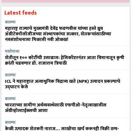
Latest feeds
बातम्या
महाराष्ट्र राज्याचे मुख्यमंत्री देवेंद्र फडणवीस यांच्या हस्ते ध्रुव
ॲग्रीटेक्नॉलॉजीजच्या संस्थापकांचा सत्कार, शेतकऱ्यांसाठीच्या
नवसंशोधनाला मिळाली नवी ओळख!
यशोगाथा
शेतीतून १०० कोटींची उलाढाल: हेलिकॉप्टरनंतर आता विमानातून कृषी
क्रांती घडवणार डॉ. राजाराम त्रिपाठी
बातम्या
ICL ने महाराष्ट्रात अत्याधुनिक विद्राव्य खते (NPK) उत्पादन प्रकल्पाचे
उद्घाटन केले
बातम्या
भारताच्या ग्रामीण अर्थव्यवस्थेसाठी एफपीओ-नेतृत्वाखालील
अ‍ॅग्रीव्होल्टाईक्सची आशा
बातम्या
केळी उत्पादक शेतकरी नाराज… लाखोंचा खर्च करूनही विक्री ठप्प-