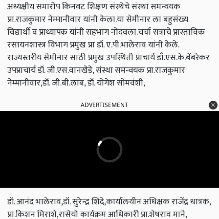
अध्यक्षीय समारोप किनवट शिक्षण संस्थेचे संस्था समन्वयक
प्रा.राजकुमार नेम्मानीवार यांनी केला.या सेमीनार ला बहुसंख्य
विद्यार्थी व प्राध्यापक यांनी सहभाग नोदवला.चर्चा सत्राचे प्रास्ताविक
रसायनशास्त्र विभाग प्रमुख प्रा डॉ. ए.पी.भालेराव यांनी केले.
राज्यस्तरीय सेमीनार साठी प्रमुख उपस्थिती प्राचार्य डाँ.एस.के.बेंबरेकर
उपप्राचार्य डॉ. जी.एस.वानखेडे, संस्था समन्वयक प्रा.राजकुमार
नेम्मानीवार,डॉ. जी.बी.लांब, डॉ. योगेश सोमवंशी,
ADVERTISEMENT
डॉ. आनंद भालेराव,डॉ. सुरेन्द्र शिंदे,कार्यालयीन अधिक्षक राजेंद्र धात्रक,
प्रा.किशन मिराशे,रासेयो कार्यक्रम आधिकारी प्रा.शेषराव माने,