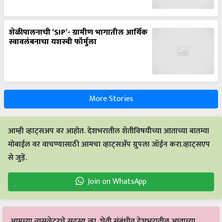
शेळीपालनाची ‘SIP’- ग्रामीण भागातील आर्थिक
स्वावलंबनाचा यशस्वी फॉर्मुला
More Stories
आम्ही व्हाट्सअप वर आहोत. देशभरातील शेतीविषयीच्या आताच्या बातम्या
मोबाईल वर वाचण्यासाठी आमचा व्हाट्सअँप ग्रुपला जॉईन करा.व्हाट्सएप
से जुड़ें.
Join on WhatsApp
आमच्या न्यूसलेटरचे सदस्य व्हा. शेती संबंधीत देशभरातील आताच्या