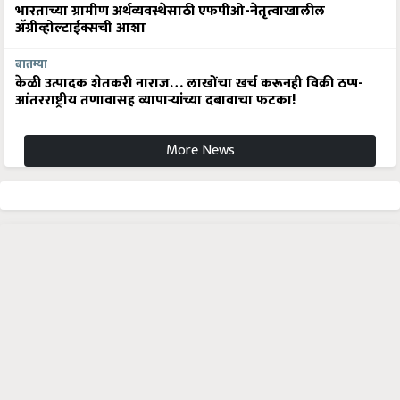
भारताच्या ग्रामीण अर्थव्यवस्थेसाठी एफपीओ-नेतृत्वाखालील
अ‍ॅग्रीव्होल्टाईक्सची आशा
बातम्या
केळी उत्पादक शेतकरी नाराज… लाखोंचा खर्च करूनही विक्री ठप्प-
आंतरराष्ट्रीय तणावासह व्यापाऱ्यांच्या दबावाचा फटका!
More News