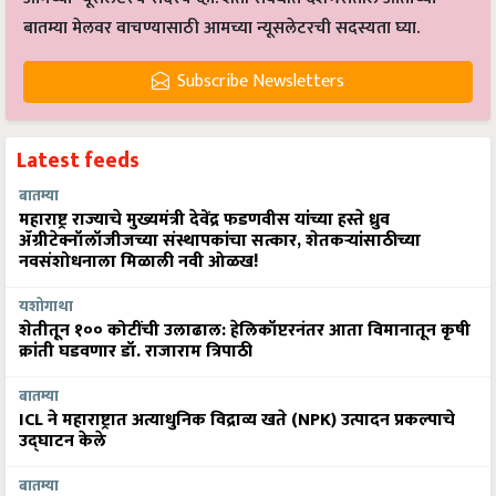
बातम्या मेलवर वाचण्यासाठी आमच्या न्यूसलेटरची सदस्यता घ्या.
Subscribe Newsletters
Latest feeds
बातम्या
महाराष्ट्र राज्याचे मुख्यमंत्री देवेंद्र फडणवीस यांच्या हस्ते ध्रुव
ॲग्रीटेक्नॉलॉजीजच्या संस्थापकांचा सत्कार, शेतकऱ्यांसाठीच्या
नवसंशोधनाला मिळाली नवी ओळख!
यशोगाथा
शेतीतून १०० कोटींची उलाढाल: हेलिकॉप्टरनंतर आता विमानातून कृषी
क्रांती घडवणार डॉ. राजाराम त्रिपाठी
बातम्या
ICL ने महाराष्ट्रात अत्याधुनिक विद्राव्य खते (NPK) उत्पादन प्रकल्पाचे
उद्घाटन केले
बातम्या