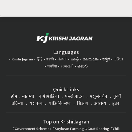
Languages
Krishi Jagran
हिंदी
বাঙালি
ਪੰਜਾਬੀ
தமிழ்
മലയാളം
ಕನ್ನಡ
ଓଡିଆ
অসমীয়া
ગુજરાતી
తెలుగు
Quick Links
होम
बातम्या
कृषीपीडिया
फलोत्पादन
पशुसंवर्धन
कृषी
प्रक्रिया
यशकथा
यांत्रिकीकरण
शिक्षण
आरोग्य
इतर
Top on Krishi Jagran
Government Schemes
Soybean Farming
Goat Rearing
Chili