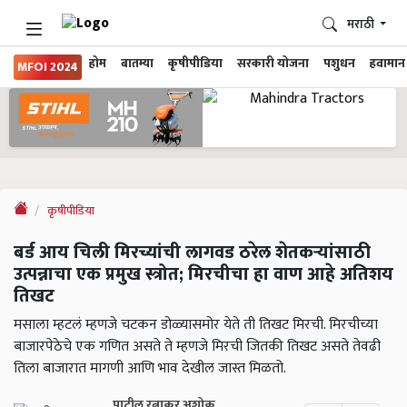
मराठी
होम
बातम्या
कृषीपीडिया
सरकारी योजना
पशुधन
हवामान
MFOI 2024
कृषीपीडिया
बर्ड आय चिली मिरच्यांची लागवड ठरेल शेतकऱ्यांसाठी
उत्पन्नाचा एक प्रमुख स्त्रोत; मिरचीचा हा वाण आहे अतिशय
तिखट
मसाला म्हटलं म्हणजे चटकन डोळ्यासमोर येते ती तिखट मिरची. मिरचीच्या
बाजारपेठेचे एक गणित असते ते म्हणजे मिरची जितकी तिखट असते तेवढी
तिला बाजारात मागणी आणि भाव देखील जास्त मिळतो.
पाटील रत्नाकर अशोक