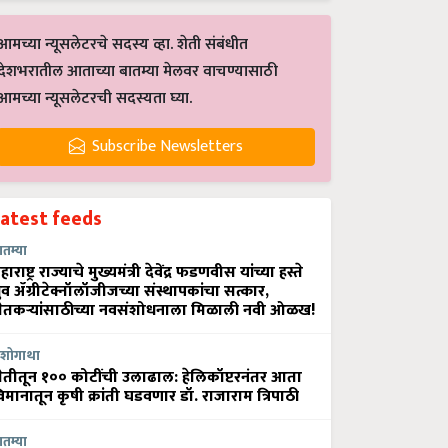
आमच्या न्यूसलेटरचे सदस्य व्हा. शेती संबंधीत
देशभरातील आताच्या बातम्या मेलवर वाचण्यासाठी
आमच्या न्यूसलेटरची सदस्यता घ्या.
Subscribe Newsletters
Latest feeds
ातम्या
हाराष्ट्र राज्याचे मुख्यमंत्री देवेंद्र फडणवीस यांच्या हस्ते
्रुव ॲग्रीटेक्नॉलॉजीजच्या संस्थापकांचा सत्कार,
ेतकऱ्यांसाठीच्या नवसंशोधनाला मिळाली नवी ओळख!
शोगाथा
ेतीतून १०० कोटींची उलाढाल: हेलिकॉप्टरनंतर आता
िमानातून कृषी क्रांती घडवणार डॉ. राजाराम त्रिपाठी
ातम्या