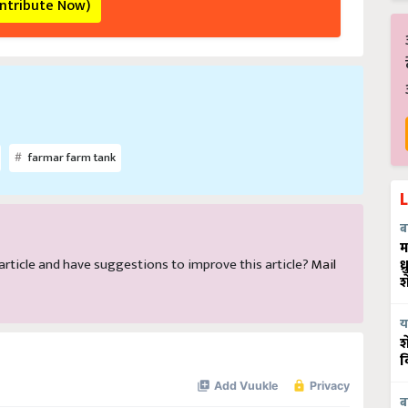
ontribute Now)
farmar farm tank
ब
म
ध
s article and have suggestions to improve this article?
Mail
श
य
श
व
ब