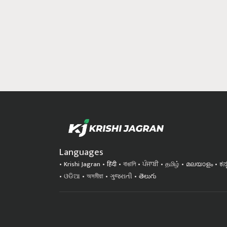
Languages
Krishi Jagran
हिंदी
বাঙালি
ਪੰਜਾਬੀ
தமிழ்
മലയാളം
ಕನ
ଓଡିଆ
অসমীয়া
ગુજરાતી
తెలుగు