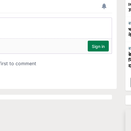
I
उ
ब
भ
न
ब
क
व
द