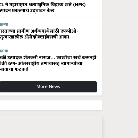
CL ने महाराष्ट्रात अत्याधुनिक विद्राव्य खते (NPK)
त्पादन प्रकल्पाचे उद्घाटन केले
ातम्या
ारताच्या ग्रामीण अर्थव्यवस्थेसाठी एफपीओ-
ेतृत्वाखालील अ‍ॅग्रीव्होल्टाईक्सची आशा
ातम्या
ेळी उत्पादक शेतकरी नाराज… लाखोंचा खर्च करूनही
िक्री ठप्प- आंतरराष्ट्रीय तणावासह व्यापाऱ्यांच्या
बावाचा फटका!
More News