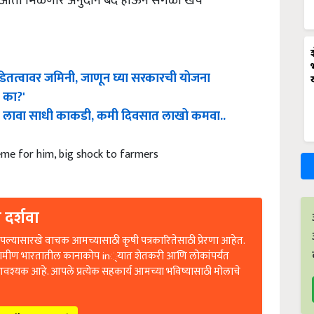
ळे आता मिळणारे अनुदान बंद होऊन सगळा खर्च
ेतत्वावर जमिनी, जाणून घ्या सरकारची योजना
य का?'
यात लावा साधी काकडी, कमी दिवसात लाखो कमवा..
eme for him, big shock to farmers
 दर्शवा
ल्यासारखे वाचक आमच्यासाठी कृषी पत्रकारितेसाठी प्रेरणा आहेत.
रामीण भारतातील कानाकोप in्यात शेतकरी आणि लोकांपर्यंत
आवश्यक आहे. आपले प्रत्येक सहकार्य आमच्या भविष्यासाठी मोलाचे