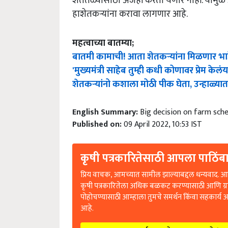
शेततळ्यांसाठी अर्जही करता येणार नाही. यामु
हाशेतकऱ्यांना करावा लागणार आहे.
महत्वाच्या बातम्या;
बातमी कामाची! आता शेतकऱ्यांना मिळणार भाड
'मुख्यमंत्री साहेब तुम्ही कधी कोणावर प्रेम केलं
शेतकऱ्यांनो कशाला मोठी पीक घेता, उन्हाळ्
English Summary:
Big decision on farm sch
Published on:
09 April 2022, 10:53 IST
कृषी पत्रकारितेसाठी आपला पाठिंबा
प्रिय वाचक, आमच्यात सामील झाल्याबद्दल धन्यवाद. आप
कृषी पत्रकारितेला अधिक बळकट करण्यासाठी आणि ग्
पोहोचण्यासाठी आम्हाला तुमचे समर्थन किंवा सहकार्य 
आहे.