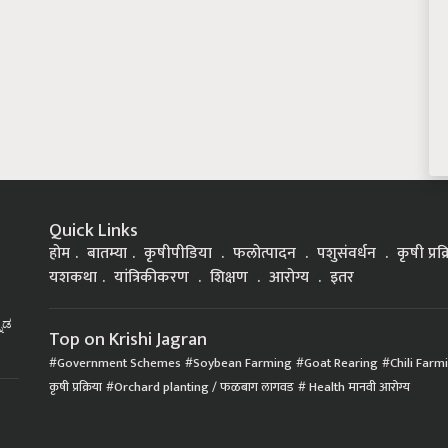
Quick Links
होम
बातम्या
कृषीपीडिया
फलोत्पादन
पशुसंवर्धन
कृषी प्रक
यशकथा
यांत्रिकीकरण
शिक्षण
आरोग्य
इतर
್ನಡ
Top on Krishi Jagran
Government Schemes
Soybean Farming
Goat Rearing
Chili Farm
कृषी प्रक्रिया
Orchard planting / फळबाग लागवड
Health मानवी आरोग्य