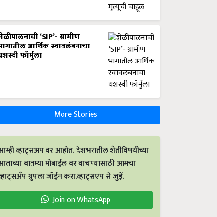
शेळीपालनाची ‘SIP’- ग्रामीण
भागातील आर्थिक स्वावलंबनाचा
यशस्वी फॉर्मुला
More Stories
आम्ही व्हाट्सअप वर आहोत. देशभरातील शेतीविषयीच्या
आताच्या बातम्या मोबाईल वर वाचण्यासाठी आमचा
व्हाट्सअँप ग्रुपला जॉईन करा.व्हाट्सएप से जुड़ें.
Join on WhatsApp