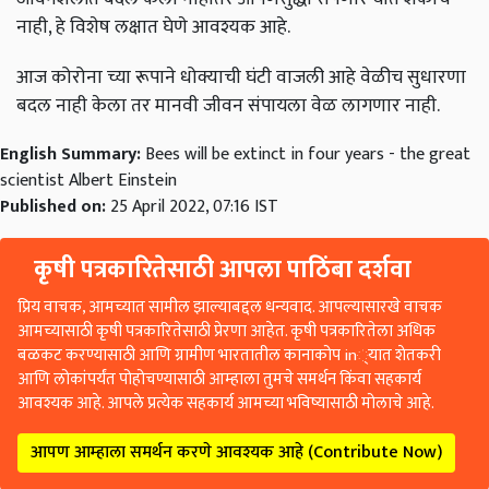
नाही, हे विशेष लक्षात घेणे आवश्यक आहे.
आज कोरोना च्या रूपाने धोक्याची घंटी वाजली आहे वेळीच सुधारणा
बदल नाही केला तर मानवी जीवन संपायला वेळ लागणार नाही.
English Summary:
Bees will be extinct in four years - the great
scientist Albert Einstein
Published on:
25 April 2022, 07:16 IST
कृषी पत्रकारितेसाठी आपला पाठिंबा दर्शवा
प्रिय वाचक, आमच्यात सामील झाल्याबद्दल धन्यवाद. आपल्यासारखे वाचक
आमच्यासाठी कृषी पत्रकारितेसाठी प्रेरणा आहेत. कृषी पत्रकारितेला अधिक
बळकट करण्यासाठी आणि ग्रामीण भारतातील कानाकोप in्यात शेतकरी
आणि लोकांपर्यंत पोहोचण्यासाठी आम्हाला तुमचे समर्थन किंवा सहकार्य
आवश्यक आहे. आपले प्रत्येक सहकार्य आमच्या भविष्यासाठी मोलाचे आहे.
आपण आम्हाला समर्थन करणे आवश्यक आहे (Contribute Now)