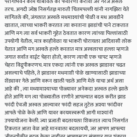
परागीभवन काम थांबविले की फवारणी करावी जर गरज असेल
तरच.. अगदी ज्येष्ठ निसर्गतज्ञ मारुती चितमपल्ली यांनी नागझिरा येते
सांगितले की, जंगलात अस्वले मधमाश्यांची पोळी व मध आवडीने
खातात, त्याच्या भाकरी करतात त्या करताना झाडांची पाने टाकतात
आणि मग त्या सर्व भाकरी गुहेत ठेवतात कारण त्यांच्या पिल्लांसाठी
उपयोगी येतील, मात्र काहीवेळा या भाकरी चोरायला आदिवासी लोक
येतात आणि मग अस्वले हल्ले करतात मात्र अस्वलाचा हल्ला म्हणजे
जगात सर्वात वाईट चेहरा होतो, कारण त्याची एक चापट म्हणजे
चेहरा विद्रुपीकरणच. मात्र एकदा त्यांनी एक अस्वल झाडावर चढत
असल्याचे पहिले, ते झाडावर मधमाशी पोळे खाण्यासाठी झाडाच्या
शेंड्यावर गेले आणि वरून खाली पडले आणि मेले याचा अर्थ असा
आहे की , त्या मध्यामाश्याच्या पोळ्यावर अनेकदा अस्वल हल्ले झाले
होते आणि मग त्या पोळ्यातील राणीने आपल्यात बदल करीत झाड
फांदी ऐवजी अस्वल आल्यावर फांदी सहज तुटेल अश्या फांदीवर
आपले पोळे केले आणि यावर कायमस्वरूपी आगी माश्यांनी
उपयायोजना केली. ज्या प्रजाती बदलायला शिकतात त्याच निसर्गात
टिकतात आता वेळ आहे मानवाला बदलायची, जर आपण आपल्या
जीवनशैलीत बदल केला नाहीतर आपणसुद्धा संपणार यात शंकाच