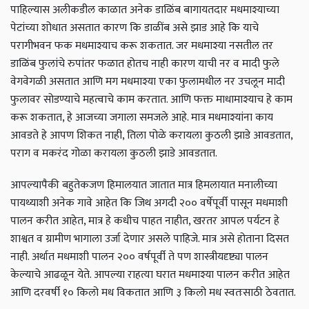
पाहिल्यास अलीकडील काळात अनेक डाळिंब बागायतदार मधमाश्याच्या
पेटांच्या शोधात असतात कारण कि डाळींब असे झाड आहे कि याचे
परागीभवन फक मधमाश्याच करू शकतात. जर मधमाश्या नसतील तर
डाळिंब फुलांचे रुपांतर फळात होतच नाही कारण याची नर व मादी फुले
वेगवेगळी असतात आणि मग मधमाश्या एका फुलामधील नर उचलून मादी
फुलावर सोडण्याचे महत्वाचे काम करतात. आणि फक्त माधामाश्याच हे काम
करू शकतात, हे आजच्या जगाला समजले आहे. मात्र मधमाश्यांना काय
आवडते हे आपण शिकत नाही, तिला पोळे करायला कुठली झाडे आवडतात,
पराग व मकरंद गोळा करायला कुठली झाडे आवडतात.
आपल्यापैकी बहुतेकजण
हिमालयात जातात मात्र हिमलायात मनालीच्या
पायथ्याशी अनेक गावे आहेत कि जिथ अगदी २०० वर्षेपूर्वी पासून मधमाशी
पालन करीत आहेत, मात्र हे कधीच पाहत नाहीत, खरतर आपल पर्यटन हे
शाश्वत व ग्रामीण भागाला उर्जा देणार असले पाहिजे. मात्र असे होताना दिसत
नाही. अर्थात मधमाशी पालन २०० वर्षपूर्वी ते पण शास्त्रीयदृष्ट्या पालन
केल्याचे आढळून येते. आपल्या राहत्या घरात मधमाश्या पालन करीत आहेत
आणि दरवर्षी १० किलो मध विकतात आणि ३ किलो मध स्वतःसाठी ठेवतात.