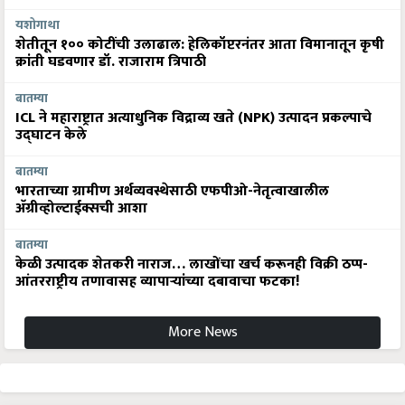
यशोगाथा
शेतीतून १०० कोटींची उलाढाल: हेलिकॉप्टरनंतर आता विमानातून कृषी
क्रांती घडवणार डॉ. राजाराम त्रिपाठी
बातम्या
ICL ने महाराष्ट्रात अत्याधुनिक विद्राव्य खते (NPK) उत्पादन प्रकल्पाचे
उद्घाटन केले
बातम्या
भारताच्या ग्रामीण अर्थव्यवस्थेसाठी एफपीओ-नेतृत्वाखालील
अ‍ॅग्रीव्होल्टाईक्सची आशा
बातम्या
केळी उत्पादक शेतकरी नाराज… लाखोंचा खर्च करूनही विक्री ठप्प-
आंतरराष्ट्रीय तणावासह व्यापाऱ्यांच्या दबावाचा फटका!
More News