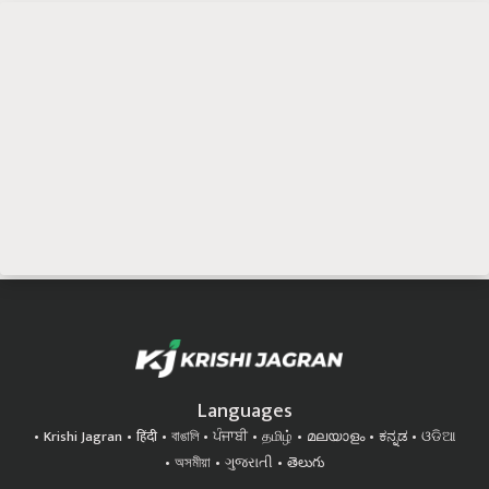
Languages
Krishi Jagran
हिंदी
বাঙালি
ਪੰਜਾਬੀ
தமிழ்
മലയാളം
ಕನ್ನಡ
ଓଡିଆ
অসমীয়া
ગુજરાતી
తెలుగు