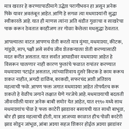
मात्र खरतर हे करण्यापाठीमागे उद्धेश परागीभवन हा असून अनेक
पिके यावर अवलंबून आहेत. आणि हे सगळ त्या मधमाश्यांनी सुद्धा
स्वीकारले आहे. यात ही माणस त्यांना अति थंडीत गुळाचा व साखरेचा
पाक करून ठेवतात काहीजण तर गोळा केलेला मधसुद्धा ठेवतात.
आपल्याला वाटत आपणच शेती करतो मात्र मुंग्या, मधमाश्या, कीटक,
गांडुळे, साप, पक्षी असे सर्वच जीव शेतकऱ्याला शेती करण्यासाठी
मदत करीत असतात. यात सर्वात आघाडीवर मधमाश्या आहेत हे
विसरून चालणार नाही कारण फुलांचे फळात रुपांतर करण्यात
मधमाश्या पटाईत असतात, त्यांच्याशिवाय दुसरे किटक हे काम करूच
शकत नाहीत, अगदी डाळिंब, काकडी, सफरचंद अशी अतिशय
महत्वाची फळे. आपण फक्त जगात मधमाश्या आहेत तोपर्यंतच करू
शकतो हे वेळीच जगाने लक्षात घेणे गरजेचे आहे. मधमाश्याची बदलती
जीवनशैली यावर अनेक बाबी समोर येत आहेत, यात १९९० मध्ये साध
मधमाश्यांच पोळ हे फक्त काटेरी झाडावर बसायची यात साधी बाभूळ,
बोर ही झाड महत्वाची होती, मात्र आजच्या काळात हीच पोळी काटेरी
झाड सोडून जांभूळ, आंबा अश्या सहज शिकार होईल अश्या झाडांवर