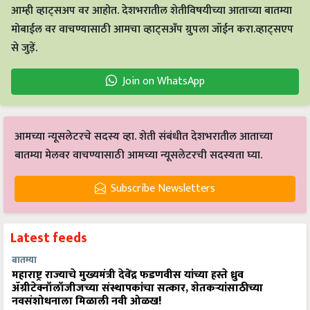
आम्ही व्हाट्सअप वर आहोत. देशभरातील शेतीविषयीच्या आताच्या बातम्या
मोबाईल वर वाचण्यासाठी आमचा व्हाट्सअँप ग्रुपला जॉईन करा.व्हाट्सएप
से जुड़ें.
Join on WhatsApp
आमच्या न्यूसलेटरचे सदस्य व्हा. शेती संबंधीत देशभरातील आताच्या
बातम्या मेलवर वाचण्यासाठी आमच्या न्यूसलेटरची सदस्यता घ्या.
Subscribe Newsletters
Latest feeds
बातम्या
महाराष्ट्र राज्याचे मुख्यमंत्री देवेंद्र फडणवीस यांच्या हस्ते ध्रुव
ॲग्रीटेक्नॉलॉजीजच्या संस्थापकांचा सत्कार, शेतकऱ्यांसाठीच्या
नवसंशोधनाला मिळाली नवी ओळख!