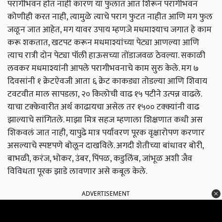
परागीभवन होत नाही कारण या फुलात आत शिरून परागीभवन
कोणीही करत नाही, त्यामुळे त्याचे पराग फुटत नाहीत आणि मग फुल
जळून जात आहेत, मग यावर उपाय म्हणजे मधमाश्याच जगात हे काम
करू शकतात, खटपट करून मधमाश्यांच्या पेट्या आणल्या आणि
त्याच रात्री दोन पेट्या पॉली हाऊसच्या तोंडाजवळ ठेवल्या. सकाळी
लवकर मधमाश्यांनी आपले परागीभवनाचे काम सुरु केले. मग ७
दिवसांनी १ क्रेटऐवजी आता ६ क्रेट काकड्या तोडल्या आणि शिवाय
टवटवीत माल सापडला, २० किलोची वाढ १५ पटीने उत्पन्न वाढले.
याचा टक्केवारीत अर्थ काढायचा असेल तर १५०० टक्क्यांनी वाढ
झाल्याचे सांगितले. माझा मित्र सहज म्हणाला शिक्षणात कधी अस
शिकवलं जात नाही, यापुढे मात्र पर्यावरण पूरक वृक्षारोपण करणार
असल्याचे स्पष्टपणे बोलून दाखविले. अगदी शेतीच्या बांधावर बोरी,
बाभळी, करंज, भोकर, उंबर, पिंपळ, कडुलिंब, जांभूळ अशी जैव
विविधता पूरक झाडे लावणार असे कबूल केले.
ADVERTISEMENT