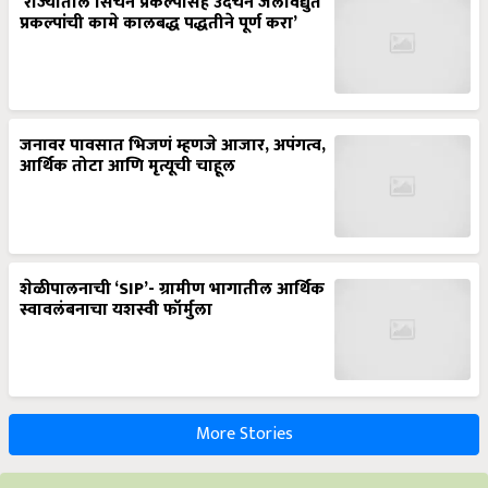
‘राज्यातील सिंचन प्रकल्पासह उदंचन जलविद्युत
प्रकल्पांची कामे कालबद्ध पद्धतीने पूर्ण करा’
जनावर पावसात भिजणं म्हणजे आजार, अपंगत्व,
आर्थिक तोटा आणि मृत्यूची चाहूल
शेळीपालनाची ‘SIP’- ग्रामीण भागातील आर्थिक
स्वावलंबनाचा यशस्वी फॉर्मुला
More Stories