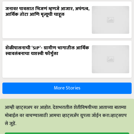
जनावर पावसात भिजणं म्हणजे आजार, अपंगत्व,
आर्थिक तोटा आणि मृत्यूची चाहूल
शेळीपालनाची ‘SIP’- ग्रामीण भागातील आर्थिक
स्वावलंबनाचा यशस्वी फॉर्मुला
More Stories
आम्ही व्हाट्सअप वर आहोत. देशभरातील शेतीविषयीच्या आताच्या बातम्या
मोबाईल वर वाचण्यासाठी आमचा व्हाट्सअँप ग्रुपला जॉईन करा.व्हाट्सएप
से जुड़ें.