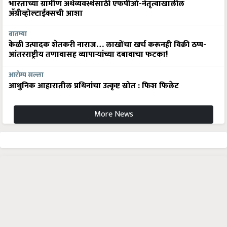
भारताच्या ग्रामीण अर्थव्यवस्थेसाठी एफपीओ-नेतृत्वाखालील
अ‍ॅग्रीव्होल्टाईक्सची आशा
बातम्या
केळी उत्पादक शेतकरी नाराज… लाखोंचा खर्च करूनही विक्री ठप्प-
आंतरराष्ट्रीय तणावासह व्यापाऱ्यांच्या दबावाचा फटका!
आरोग्य सल्ला
आधुनिक आहारातील प्रथिनांचा उत्कृष्ट स्रोत : फिश फिलेट
More News