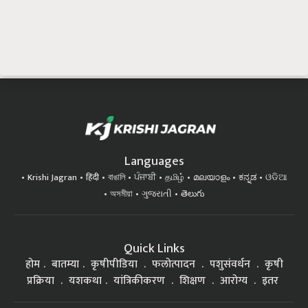
Languages
Krishi Jagran
हिंदी
বাঙালি
ਪੰਜਾਬੀ
தமிழ்
മലയാളം
ಕನ್ನಡ
ଓଡିଆ
অসমীয়া
ગુજરાતી
తెలుగు
Quick Links
होम
बातम्या
कृषीपीडिया
फलोत्पादन
पशुसंवर्धन
कृषी
प्रक्रिया
यशकथा
यांत्रिकीकरण
शिक्षण
आरोग्य
इतर