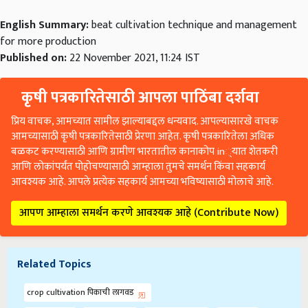
English Summary:
beat cultivation technique and management
for more production
Published on:
22 November 2021, 11:24 IST
कृषी पत्रकारितेसाठी आपला पाठिंबा दर्शवा
प्रिय वाचक, आमच्यात सामील झाल्याबद्दल धन्यवाद. आपल्यासारखे वाचक
आमच्यासाठी कृषी पत्रकारितेसाठी प्रेरणा आहेत. कृषी पत्रकारितेला अधिक
बळकट करण्यासाठी आणि ग्रामीण भारतातील कानाकोप in्यात शेतकरी
आणि लोकांपर्यंत पोहोचण्यासाठी आम्हाला तुमचे समर्थन किंवा सहकार्य
आवश्यक आहे. आपले प्रत्येक सहकार्य आमच्या भविष्यासाठी मोलाचे आहे.
आपण आम्हाला समर्थन करणे आवश्यक आहे (Contribute Now)
Related Topics
crop cultivation पिकाची लागवड