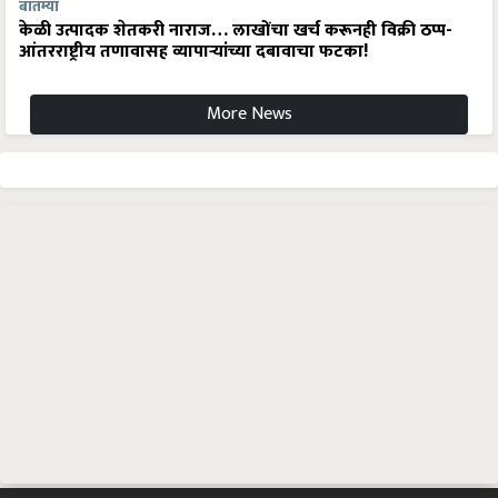
बातम्या
केळी उत्पादक शेतकरी नाराज… लाखोंचा खर्च करूनही विक्री ठप्प-
आंतरराष्ट्रीय तणावासह व्यापाऱ्यांच्या दबावाचा फटका!
More News