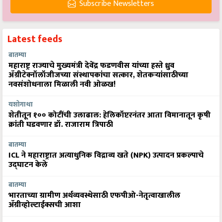
Subscribe Newsletters
Latest feeds
बातम्या
महाराष्ट्र राज्याचे मुख्यमंत्री देवेंद्र फडणवीस यांच्या हस्ते ध्रुव
ॲग्रीटेक्नॉलॉजीजच्या संस्थापकांचा सत्कार, शेतकऱ्यांसाठीच्या
नवसंशोधनाला मिळाली नवी ओळख!
यशोगाथा
शेतीतून १०० कोटींची उलाढाल: हेलिकॉप्टरनंतर आता विमानातून कृषी
क्रांती घडवणार डॉ. राजाराम त्रिपाठी
बातम्या
ICL ने महाराष्ट्रात अत्याधुनिक विद्राव्य खते (NPK) उत्पादन प्रकल्पाचे
उद्घाटन केले
बातम्या
भारताच्या ग्रामीण अर्थव्यवस्थेसाठी एफपीओ-नेतृत्वाखालील
अ‍ॅग्रीव्होल्टाईक्सची आशा