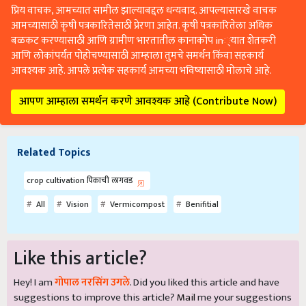
प्रिय वाचक, आमच्यात सामील झाल्याबद्दल धन्यवाद. आपल्यासारखे वाचक
आमच्यासाठी कृषी पत्रकारितेसाठी प्रेरणा आहेत. कृषी पत्रकारितेला अधिक
बळकट करण्यासाठी आणि ग्रामीण भारतातील कानाकोप in्यात शेतकरी
आणि लोकांपर्यंत पोहोचण्यासाठी आम्हाला तुमचे समर्थन किंवा सहकार्य
आवश्यक आहे. आपले प्रत्येक सहकार्य आमच्या भविष्यासाठी मोलाचे आहे.
आपण आम्हाला समर्थन करणे आवश्यक आहे (Contribute Now)
Related Topics
crop cultivation पिकाची लागवड
All
Vision
Vermicompost
Benifitial
Like this article?
Hey! I am
गोपाल नरसिंग उगले
. Did you liked this article and have
suggestions to improve this article?
Mail
me your suggestions