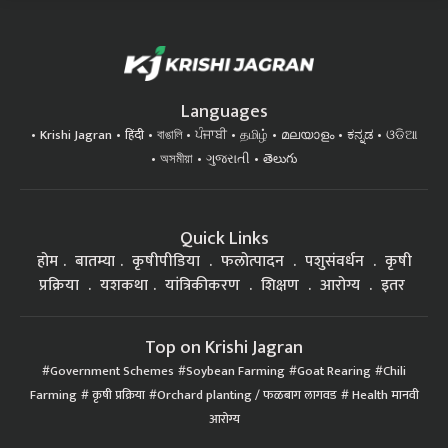
Languages
Krishi Jagran
हिंदी
বাঙালি
ਪੰਜਾਬੀ
தமிழ்
മലയാളം
ಕನ್ನಡ
ଓଡିଆ
অসমীয়া
ગુજરાતી
తెలుగు
Quick Links
होम
बातम्या
कृषीपीडिया
फलोत्पादन
पशुसंवर्धन
कृषी
प्रक्रिया
यशकथा
यांत्रिकीकरण
शिक्षण
आरोग्य
इतर
Top on Krishi Jagran
Government Schemes
Soybean Farming
Goat Rearing
Chili
Farming
कृषी प्रक्रिया
Orchard planting / फळबाग लागवड
Health मानवी
आरोग्य