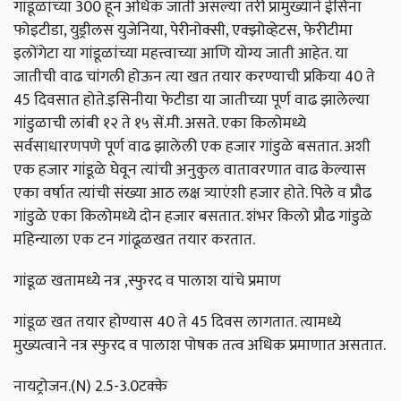
गांडूळांच्या 300 हून अधिक जाती असल्या तरी प्रामुख्याने ईसिना
फोइटीडा, युड्रीलस युजेनिया, पेरीनोक्सी, एक्झोव्हेटस, फेरीटीमा
इलोंगेटा या गांडूळांच्या महत्त्वाच्या आणि योग्य जाती आहेत. या
जातीची वाढ चांगली होऊन त्या खत तयार करण्याची प्रकिया 40 ते
45 दिवसात होते.इसिनीया फेटीडा या जातीच्या पूर्ण वाढ झालेल्या
गांडुळाची लांबी १२ ते १५ सें.मी. असते. एका किलोमध्ये
सर्वसाधारणपणे पूर्ण वाढ झालेली एक हजार गांडुळे बसतात. अशी
एक हजार गांडूळे घेवून त्यांची अनुकुल वातावरणात वाढ केल्यास
एका वर्षात त्यांची संख्या आठ लक्ष त्र्याएंशी हजार होते. पिले व प्रौढ
गांडुळे एका किलोमध्ये दोन हजार बसतात. शंभर किलो प्रौढ गांडुळे
महिन्याला एक टन गांढूळखत तयार करतात.
गांडूळ खतामध्ये नत्र ,स्फुरद व पालाश यांचे प्रमाण
गांडूळ खत तयार होण्यास 40 ते 45 दिवस लागतात. त्यामध्ये
मुख्यत्वाने नत्र स्फुरद व पालाश पोषक तत्व अधिक प्रमाणात असतात.
नायट्रोजन.(N) 2.5-3.0टक्के