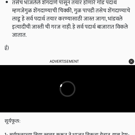
तसेच भाजलेले शेंगदाणे पासून तयार होणारे गोड पदार्थ
म्हणजेगुळ शेंगदाण्याची चिक्की, गुळ पापडी तसेच शेंगदाण्याचे
लाडू हे सर्व पदार्थ तयार करण्यासाठी जास्त जागा, भांडवले
इत्यादीची जास्ती ची गरज नाही. हे सर्व पदार्थ बाजारात विकले
जातात.
ई)
ADVERTISEMENT
सूर्यफूल:
1- सूर्यफुलाच्या बिया स्वच्छ करून ते भाजून विकता येतात. यास देश-