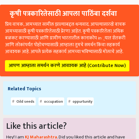
कृषी पत्रकारितेसाठी आपला पाठिंबा दर्शवा
प्रिय वाचक, आमच्यात सामील झाल्याबद्दल धन्यवाद. आपल्यासारखे वाचक
आमच्यासाठी कृषी पत्रकारितेसाठी प्रेरणा आहेत. कृषी पत्रकारितेला अधिक
बळकट करण्यासाठी आणि ग्रामीण भारतातील कानाकोप in्यात शेतकरी
आणि लोकांपर्यंत पोहोचण्यासाठी आम्हाला तुमचे समर्थन किंवा सहकार्य
आवश्यक आहे. आपले प्रत्येक सहकार्य आमच्या भविष्यासाठी मोलाचे आहे.
आपण आम्हाला समर्थन करणे आवश्यक आहे (Contribute Now)
Related Topics
Oild seeds
occupation
oppurtunity
Like this article?
Hey! I am
KJ Maharashtra
. Did you liked this article and have