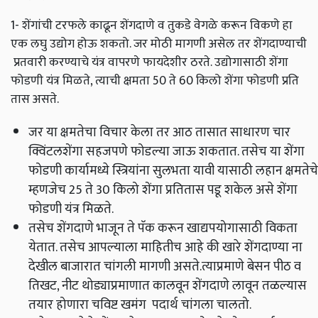
1- शेंगांची टरफले काढून शेंगदाणे व तुकडे वेगळे करून विकणे हा
एक लघु उद्योग होऊ शकतो. जर मोठी मागणी असेल तर शेंगदाण्याची
प्रतवारी करण्याचे यंत्र वापरणे फायदेशीर ठरते. उद्योगासाठी शेंगा
फोडणी यंत्र मिळते, त्याची क्षमता 50 ते 60 किलो शेंगा फोडणी प्रति
तास असते.
जर या क्षमतेचा विचार केला तर आठ तासात साधारण चार
क्विंटलशेंगा सहजपणे फोडल्या जाऊ शकतात. तसेच या शेंगा
फोडणी कार्यामध्ये स्त्रियांना सुलभता यावी यासाठी लहान क्षमतेचे
म्हणजेच 25 ते 30 किलो शेंगा प्रतितास पडू शकेल असे शेंगा
फोडणी यंत्र मिळते.
तसेच शेंगदाणे भाजून ते पॅक करून खाद्यपयोगासाठी विकता
येतात. तसेच आपल्याला माहितीच आहे की खारे शेंगदाण्या ना
देखील बाजारात चांगली मागणी असते.त्याप्रमाणे बेसन पीठ व
तिखट, नीट थोड्याप्रमाणात कालवून शेंगदाणे लावून तळल्यास
तयार होणारा चविष्ट खमंग पदार्थ चांगला चालतो.