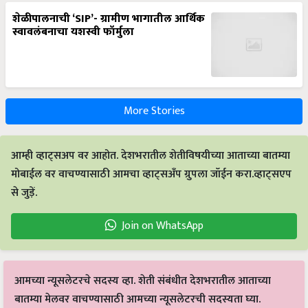
शेळीपालनाची ‘SIP’- ग्रामीण भागातील आर्थिक
स्वावलंबनाचा यशस्वी फॉर्मुला
More Stories
आम्ही व्हाट्सअप वर आहोत. देशभरातील शेतीविषयीच्या आताच्या बातम्या
मोबाईल वर वाचण्यासाठी आमचा व्हाट्सअँप ग्रुपला जॉईन करा.व्हाट्सएप
से जुड़ें.
Join on WhatsApp
आमच्या न्यूसलेटरचे सदस्य व्हा. शेती संबंधीत देशभरातील आताच्या
बातम्या मेलवर वाचण्यासाठी आमच्या न्यूसलेटरची सदस्यता घ्या.