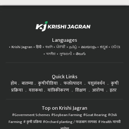
Languages
Krishi Jagran
हिंदी
বাঙালি
ਪੰਜਾਬੀ
தமிழ்
മലയാളം
ಕನ್ನಡ
ଓଡିଆ
অসমীয়া
ગુજરાતી
తెలుగు
Quick Links
होम
बातम्या
कृषीपीडिया
फलोत्पादन
पशुसंवर्धन
कृषी
प्रक्रिया
यशकथा
यांत्रिकीकरण
शिक्षण
आरोग्य
इतर
Top on Krishi Jagran
Government Schemes
Soybean Farming
Goat Rearing
Chili
Farming
कृषी प्रक्रिया
Orchard planting / फळबाग लागवड
Health मानवी
आरोग्य