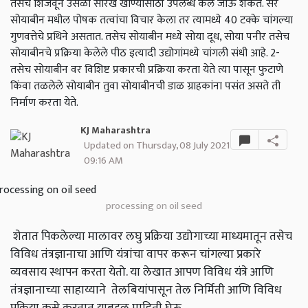
तसेच शिजवून उसळी सारखे खाण्यासाठी उपलब्ध केले जाऊ शकते. सर
सोयाबीन मधील पोषक तत्वांचा विचार केला तर त्यामध्ये 40 टक्के चांगल्या
गुणवत्तेचे प्रथिने असतात. तसेच सोयाबीन मध्ये सोया दूध, सोया पनीर तसेच
सोयाबीनचे प्रक्रिया केलेले पीठ इत्यादी उद्योगांमध्ये चांगली संधी आहे. 2-
तसेच सोयाबीन वर विशिष्ट प्रकारची प्रक्रिया करता येते त्या पासून फुटाणे
किंवा तळलेले सोयाबीन तुवा सोयाबीनची डाळ ग्राहकांना पसंत असते ती
निर्माण करता येते.
KJ Maharashtra
Updated on Thursday, 08 July 2021
09:16 AM
processing on oil seed
शेतात पिकलेल्या मालावर लघु प्रक्रिया उद्योगाच्या माध्यमातून तसेच
विविध तंत्रज्ञानाचा आणि यंत्रांचा वापर करून चांगल्या प्रकारे
व्यवसाय स्थापन करता येतो. या लेखात आपण विविध यंत्रे आणि
तंत्रज्ञानाच्या साहाय्याने तेलबियांपासून तेल निर्मिती आणि विविध
प्रक्रिया कसे करतात याबद्दल माहिती घेऊ.