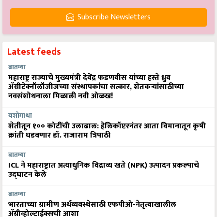
Subscribe Newsletters
Latest feeds
बातम्या
महाराष्ट्र राज्याचे मुख्यमंत्री देवेंद्र फडणवीस यांच्या हस्ते ध्रुव
ॲग्रीटेक्नॉलॉजीजच्या संस्थापकांचा सत्कार, शेतकऱ्यांसाठीच्या
नवसंशोधनाला मिळाली नवी ओळख!
यशोगाथा
शेतीतून १०० कोटींची उलाढाल: हेलिकॉप्टरनंतर आता विमानातून कृषी
क्रांती घडवणार डॉ. राजाराम त्रिपाठी
बातम्या
ICL ने महाराष्ट्रात अत्याधुनिक विद्राव्य खते (NPK) उत्पादन प्रकल्पाचे
उद्घाटन केले
बातम्या
भारताच्या ग्रामीण अर्थव्यवस्थेसाठी एफपीओ-नेतृत्वाखालील
अ‍ॅग्रीव्होल्टाईक्सची आशा