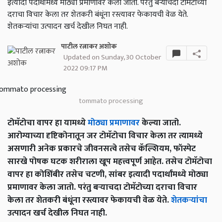
इत्यादी पदार्थांमध्ये मोठ्या प्रमाणावर केला जातो. परंतु बऱ्याचदा टोमॅटोच्या
दराचा विचार केला तर शेतकरी बंधूंना रस्त्यावर फेकायची वेळ येते.
शेतकऱ्यांचा उत्पादन खर्च देखील निघत नाही.
पाटील रत्नाकर अशोक
Updated on Sunday, 30 October
2022 09:17 PM
tommato processing
टोमॅटोचा वापर हा यामध्ये
मोठ्या प्रमाणावर
केल्या जातो.
आरोग्याच्या दृष्टिकोनातून जर टोमॅटोचा विचार केला तर त्यामध्ये
असणारी अनेक प्रकारचे जीवनसत्वे तसेच कॅल्शियम, फॉस्पेट
सारखे पोषक घटक शरीराला खूप महत्त्वपूर्ण आहेत. तसेच टोमॅटोचा
वापर हा कोशिंबीर तसेच चटणी, सांबर इत्यादी पदार्थांमध्ये मोठ्या
प्रमाणावर केला जातो. परंतु बऱ्याचदा टोमॅटोच्या दराचा विचार
केला तर शेतकरी बंधूंना रस्त्यावर फेकायची वेळ येते.
शेतकऱ्यांचा
उत्पादन खर्च देखील निघत नाही.