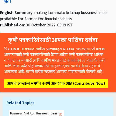
शेती
English Summary:
making tommato ketchup bussiness is so
profiatble for farmer for finacial stabiltiy
Published on:
30 October 2022, 09:19 IST
कृषी पत्रकारितेसाठी आपला पाठिंबा दर्शवा
प्रिय वाचक, आमच्यात सामील झाल्याबद्दल धन्यवाद. आपल्यासारखे वाचक
आमच्यासाठी कृषी पत्रकारितेसाठी प्रेरणा आहेत. कृषी पत्रकारितेला अधिक
बळकट करण्यासाठी आणि ग्रामीण भारतातील कानाकोप in्यात शेतकरी
आणि लोकांपर्यंत पोहोचण्यासाठी आम्हाला तुमचे समर्थन किंवा सहकार्य
आवश्यक आहे. आपले प्रत्येक सहकार्य आमच्या भविष्यासाठी मोलाचे आहे.
आपण आम्हाला समर्थन करणे आवश्यक आहे (Contribute Now)
Related Topics
Business And Agri Business Ideas