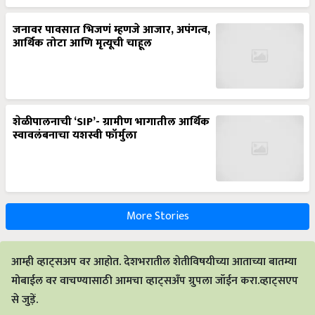
जनावर पावसात भिजणं म्हणजे आजार, अपंगत्व,
आर्थिक तोटा आणि मृत्यूची चाहूल
शेळीपालनाची ‘SIP’- ग्रामीण भागातील आर्थिक
स्वावलंबनाचा यशस्वी फॉर्मुला
More Stories
आम्ही व्हाट्सअप वर आहोत. देशभरातील शेतीविषयीच्या आताच्या बातम्या
मोबाईल वर वाचण्यासाठी आमचा व्हाट्सअँप ग्रुपला जॉईन करा.व्हाट्सएप
से जुड़ें.