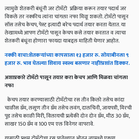
त्यामुळे शेतकरी बंधूंनी जर टोमॅटो प्रक्रिया करून तयार पदार्थ जर
विकले तर नक्कीच त्यांना चांगला नफा मिळू शकतो. टोमॅटो पासून
सॉस तसेच केचप, पेस्ट इत्यादी बरेच पदार्थ तयार करता येतात. या
लेखामध्ये आपण टोमॅटो पासून केचप कसे तयार करतात व त्याचा
शेतकरी बंधूंना होणारा फायदा याबद्दल माहिती घेणार आहोत.
नक्की
वाचा
:
शेतकऱ्यांच्या
कापसाला
१३
हजार
रु
.
सोयाबीनला
९
हजार
रु
.
भाव
घेतल्या
शिवाय
स्वस्थ
बसणार
नाही
!
प्रशांत
डिक्कर
.
अशाप्रकारे
टोमॅटो
पासून
तयार
करा
केचप
आणि
मिळवा
चांगला
नफा
केचप तयार करण्यासाठी टोमॅटोचा रस तीन किलो तसेच कांदा
चाळीस ग्रॅम, लसूण तीन ग्रॅम तसेच लवंग, दालचिनी, जायपत्री, मिरची
पूड तसेच काळी मिरी, विलायची प्रत्येकी दोन दोन ग्रॅम, मीठ 30 ग्रॅम,
साखर 150 ग्रॅम व 100 एम एल विनेगर वापरावे.
यासाठी प्रथम टोमॅटोचा रस पातेल्यात ओतून त्यामध्ये एकूण