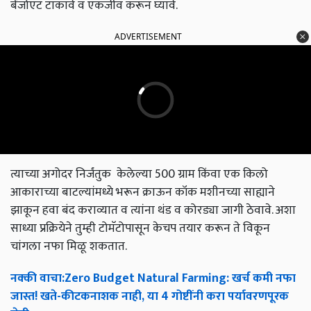
बेंजोएट टाकावे व एकजीव करून घ्यावे.
ADVERTISEMENT
त्याच्या अगोदर निर्जंतुक केलेल्या 500 ग्राम किंवा एक किलो
आकाराच्या बाटल्यांमध्ये भरून क्राऊन कॉक मशीनच्या साह्याने
झाकून हवा बंद कराव्यात व त्यांना थंड व कोरड्या जागी ठेवावे. अशा
साध्या प्रक्रियेने तुम्ही टोमॅटोपासून केचप तयार करून ते विकून
चांगला नफा मिळू शकतात.
नक्की
वाचा
:Zero Budget Natural Farming:
खर्च
कमी
नफा
जास्त
!
खते
-
कीटकनाशक
नाही
,
या
4
गोष्टींनी
करा
पर्यावरणपूरक