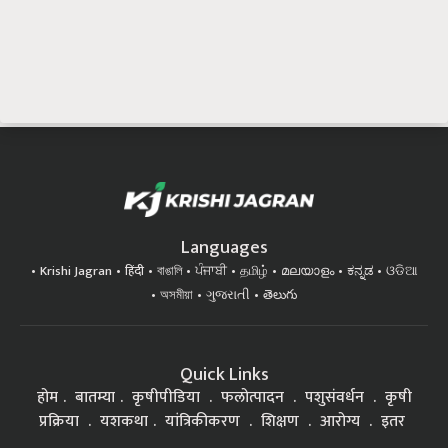
Languages
Krishi Jagran
हिंदी
বাঙালি
ਪੰਜਾਬੀ
தமிழ்
മലയാളം
ಕನ್ನಡ
ଓଡିଆ
অসমীয়া
ગુજરાતી
తెలుగు
Quick Links
होम
बातम्या
कृषीपीडिया
फलोत्पादन
पशुसंवर्धन
कृषी
प्रक्रिया
यशकथा
यांत्रिकीकरण
शिक्षण
आरोग्य
इतर