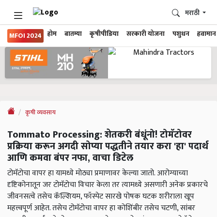
मराठी
होम
बातम्या
कृषीपीडिया
सरकारी योजना
पशुधन
हवामान
MFOI 2024
कृषी व्यवसाय
Tommato Processing: शेतकरी बंधूंनो! टोमॅटोवर
प्रक्रिया करून अगदी सोप्या पद्धतीने तयार करा 'हा' पदार्थ
आणि कमवा बंपर नफा, वाचा डिटेल
टोमॅटोचा वापर हा यामध्ये मोठ्या प्रमाणावर केल्या जातो. आरोग्याच्या
दृष्टिकोनातून जर टोमॅटोचा विचार केला तर त्यामध्ये असणारी अनेक प्रकारचे
जीवनसत्वे तसेच कॅल्शियम, फॉस्पेट सारखे पोषक घटक शरीराला खूप
महत्त्वपूर्ण आहेत. तसेच टोमॅटोचा वापर हा कोशिंबीर तसेच चटणी, सांबर