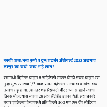
नक्की
वाचा
:
भव्य
कृषी
व
दुग्ध
प्रदर्शन
अ
ॅग्रोवर्ल्ड
2022
जळगाव
जाणून
घ्या
कधी
,
काय
आहे
खास
?
रसामध्ये व्हिनेगर घालून व राहिलेली साखर दोन्ही एकत्र घालून रस
पुन्हा मुळ रसाच्या 1/3 आकारमान येईपर्यंत आटवावा व थोडा वेळ
तसाच राहू द्यावा. त्यानंतर थंड रिफ्रॅक्टो मीटर च्या साह्याने त्याचा
ब्रिक्स मोजल्यास त्याचा 28 अंश सेंटीग्रेड इतका येतो. अशाप्रकारे
तयार झालेल्या केचपमध्ये प्रति किलो 300 एम एल ग्रॅम सोडियम