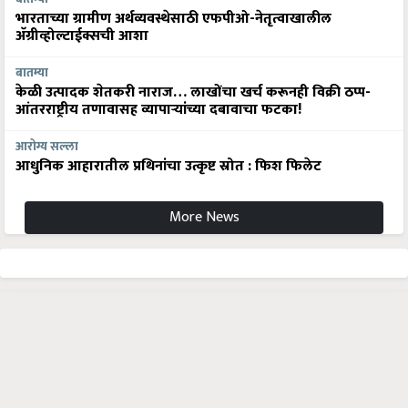
भारताच्या ग्रामीण अर्थव्यवस्थेसाठी एफपीओ-नेतृत्वाखालील
अ‍ॅग्रीव्होल्टाईक्सची आशा
बातम्या
केळी उत्पादक शेतकरी नाराज… लाखोंचा खर्च करूनही विक्री ठप्प-
आंतरराष्ट्रीय तणावासह व्यापाऱ्यांच्या दबावाचा फटका!
आरोग्य सल्ला
आधुनिक आहारातील प्रथिनांचा उत्कृष्ट स्रोत : फिश फिलेट
More News