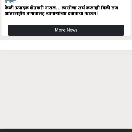
बातम्या
केळी उत्पादक शेतकरी नाराज… लाखोंचा खर्च करूनही विक्री ठप्प-
आंतरराष्ट्रीय तणावासह व्यापाऱ्यांच्या दबावाचा फटका!
More News