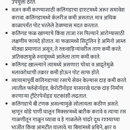
उपयुक्त ठरते.
वजन कमी करण्यासाठी कलिंगडाचा डाएटमध्ये जरूर समावेश
करावा. कलिंगडामध्ये कॅलरीज कमी असतात. मात्र अधिक
काळापर्यंत पोट भरलेले ठेवण्यास मदत करतात.
कलिंगड फळ खाण्याचे किंवा ताजा रस पिल्याने आरोग्यासाठी
लक्षणीय फायदे होतात. या फळामध्ये सिट्रूलिन हे अमिनो आम्ल
मोठ्या प्रमाणात असून, ते रक्तवाहिन्यांवरील ताण कमी करते.
अतिकष्टामुळे स्नायूंमध्ये आलेला ताण कमी करते.
कलिंगड खाल्ल्याने त्यामध्ये असणारा चोथा व आद्र्रतेमुळे
मलावरोधाची तक्रार कमी होऊन पोट साफ होते.
व्यायामापूर्वी कलिंगडाच्या रसाचे सेवन केल्यास दाह कमी करते.
त्यातील फ्लॅव्हेनॉइड, कॅरोटीनॉइड यासारखे घटक दाह निर्माण
करणाऱ्या ट्रीटेरपेनॉइड घटकांशी लढतात.
कलिंगडाचे बी टणक असल्यामुळे सोलायला कठीण असते.
म्हणून थोडे पाणी घालून मिक्सरमध्ये बारीक करावे व त्याचा रस
गाळणीतून गाळून घ्यावा व हे गाळलेले पांढरे दूध रश्श्याच्या
भाजीत किंवा आमटीत घालावे. या बियांमध्ये प्रथिने, क्षार व