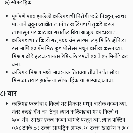
७) सॉफ्ट ड्रिंक
पूर्णपणे पक्व झालेली कलिंगडाची निरोगी फळे निवडून,
स्वच्छ
पाण्याने धूवून घ्यावीत. त्यानंतर कलिंगडाचे तुकडे करून
त्यापासून गर काढावा. गरातील बिया बाजूला काढाव्यात.
कलिंगडाचा १ किलो गर, ५०० ग्रॅम साखर, ४.५ मि.लि. व्हॅनिला
रस आणि १० ग्रॅम मिठ फूड प्रोसेसर मधून बारीक करून घ्या.
मिश्रण थोडे हलवल्यानंतर रेफ्रिजरेटरमध्ये १० ते १५ मिनीटे थंड
करा.
कलिंगड मिश्रणामध्ये आवश्यक तितक्या तीव्रतेपर्यंत सोडा
मिसळा. तयार झालेल्या सॉफ्ट ड्रिंक चा आस्वाद घ्यावा.
८) बार
कलिंगड फळांचा १ किलो गर मिक्सर मधून बारीक करून घ्या.
नंतर कढई गॅस वर
ठेवून त्यात
कलिंगडचा गर १ किलो व
५०० ग्रॅम साखर एकत्र करून चांगले परतून घ्या. त्यात पेक्टिन
०.५८ टक्के,o.
३ टक्के सायट्रिक आम्ल, १० टक्के खाद्यरंग व ३००