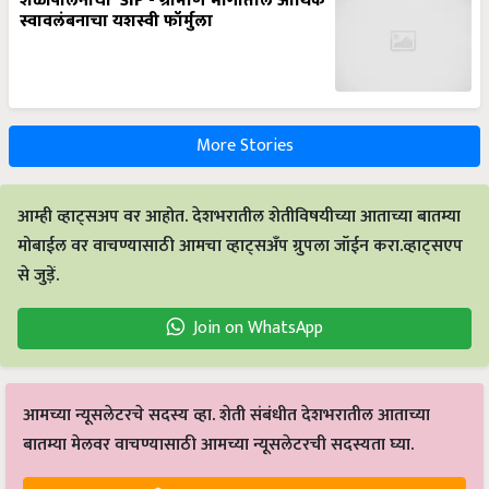
शेळीपालनाची ‘SIP’- ग्रामीण भागातील आर्थिक
स्वावलंबनाचा यशस्वी फॉर्मुला
More Stories
आम्ही व्हाट्सअप वर आहोत. देशभरातील शेतीविषयीच्या आताच्या बातम्या
मोबाईल वर वाचण्यासाठी आमचा व्हाट्सअँप ग्रुपला जॉईन करा.व्हाट्सएप
से जुड़ें.
Join on WhatsApp
आमच्या न्यूसलेटरचे सदस्य व्हा. शेती संबंधीत देशभरातील आताच्या
बातम्या मेलवर वाचण्यासाठी आमच्या न्यूसलेटरची सदस्यता घ्या.