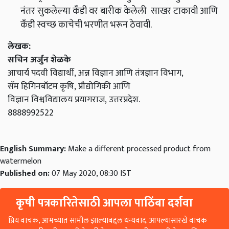
नंतर सुकलेल्या कँडी वर बारीक केलेली साखर टाकावी आणि
कँडी स्वच्छ काचेची भरणीत भरून ठेवावी.
लेखक:
सचिन अर्जुन शेळके
आचार्य पदवी विद्यार्थी, अन्न विज्ञान आणि तंत्रज्ञान विभाग,
सॅम हिगिनबॉटम कृषि, प्रौद्योगिकी आणि
विज्ञान विश्वविद्यालय प्रयागराज, उत्तरप्रदेश.
8888992522
English Summary:
Make a different processed product from
watermelon
Published on:
07 May 2020, 08:30 IST
कृषी पत्रकारितेसाठी आपला पाठिंबा दर्शवा
प्रिय वाचक, आमच्यात सामील झाल्याबद्दल धन्यवाद. आपल्यासारखे वाचक