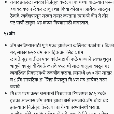
तयार झालेला स्क्वॅश निर्जंतूक केलेल्या काचेच्या बाटल्यात भरून
हवाबंद करून लेबल लावून थंड किंवा कोरडया जागेवर साठवून
ठेवावे. स्क्वॅशपासून सरबत तयार करताना त्यामध्ये दोन ते तीन
पट पाणी टाकून थंड करून पिण्यासाठी वापरतात.
५)
जॅम
जॅम बनविण्यासाठी पूर्ण पक्व झालेल्या कलिंगड फळांचा १ किलो
गर,
साखर ७५० ग्रॅम
,
सायट्रिक अॅसिड ८ ग्रॅम
लागते.
सुरुवातीला पक्व
कलिंगडाची फळे पाण्याने स्वच्छ धुवून
चाकूने कापून बी वेगळे करावे. फळाची साल बाजूला काढून गर
व्यवस्थित मिक्सरमध्ये एकजीव करावा. त्यामध्ये ७५० ग्रॅम साखर
व ८ ग्रॅम सायट्रिक अॅसिड मिसळून मिश्रण मंद आचेवर गरम
करावे.
मिश्रण गरम करत असतानी मिश्रणाचा टिएसएस ६८.५ टक्के
इतका आल्यास जॅम तयार झाला असे समजावे. जॅम थोडा थंड
झाल्यावर निर्जंतुक केलेल्या काचेच्या बरण्यांमध्ये भरावा.