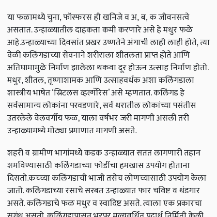
या फळामध्ये चुना
,
फॉस्फरस ही खनिजे व अ
,
ब
,
क
जीवनसत्वे
असतात.
उन्हाळ्यातील दाहकता कमी करणारे असे हे मधुर फळे
आहे.उन्हाळ्याच्या दिवसांत प्रखर उष्णतेने अंगाची लाही लाही होते,
त्या
वेळी कलिंगडाच्या सेवनाने शरीराला शीतलता प्राप्त होते आणि
अतिघामामुळे निर्माण झालेला थकवा दूर होऊन उत्साह निर्माण होतो.
मधुर,
शीतल
,
तृष्णाशामक आणि उत्साहवर्धक अशा कलिंगडाला
शास्त्रीय भाषेत
‘
स्रिटलस व्हल्गॅरिस
’
असे म्हणतात. कलिंगड हे
सर्वसामान्य लोकांना परवडणारे
,
सर्व थरातील लोकांच्या पसंतीस
उतरलेले वेलवर्गीय फळ
,
याला वर्षभर जरी मागणी असली तरी
उन्हाळ्यामध्ये मोठ्या प्रमाणात मागणी असते.
शहरी व ग्रामीण भागांमध्ये कडक उन्हाळ्यात सतत लागणारी तहान
शमविण्यासाठी कलिंगडाच्या फोडींचा हमखास उपयोग होताना
दिसतो.कच्च्या कलिंगडाची भाजी तसेच लोणच्यासाठी उपयोग केला
जातो. कलिंगडाच्या रसाचे सरबत उन्हाळ्यात फार चविष्ट व थंडगार
असते. कलिंगडाचे फळ मधुर व स्वादिष्ट असते. त्याला एक प्रकारचा
सुगंध असतो.
कलिंगडापासून भरपूर मूल्यवर्धित पदार्थ निर्मिती केली