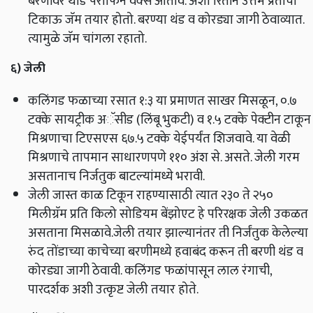
बरणीवर थोडे पॅराफिन वॅक्स ओतावे. अशा रितीने उत्तम प्रतीचा
टिकाऊ जॅम तयार होतो. बरण्या थंड व कोरड्या जागी ठेवाव्यात.
त्यामुळे जॅम चांगला रहातो.
६) जेली
कलिंगड फळाच्या रसात १:
३ या प्रमाणत साखर मिसळून,
०.७
टक्के सायट्रीक अॅसीड (लिंबू भुकटी) व १.५ टक्के पेक्टीन टाकून
मिश्रणाचा टिएसएस ६७.५ टक्के येईपर्यंत शिजवावे. या वेळी
मिश्रणाचे तापमान साधारणपणे ११० अंश से. असते. जेली गरम
असतानाच निर्जतुक बाटल्यांमध्ये भरावी.
जेली जास्त काळ टिकून राहण्यासाठी त्यात २३० ते २५०
मिलीग्रॅम प्रति किलो सोडियम बेंझोएट हे परिरक्षक जेली उकळत
असताना मिसळावे.जेली तयार झाल्यानंतर ती निर्जंतुक केलेल्या
रुंद तोंडाच्या काचेच्या बरणीमध्ये हवाबंद करून ती बरणी थंड व
कोरड्या जागी ठेवावी. कलिंगड फळांपासून लाल रंगाची,
पारदर्शक अशी उत्कृष्ट जेली तयार होते.