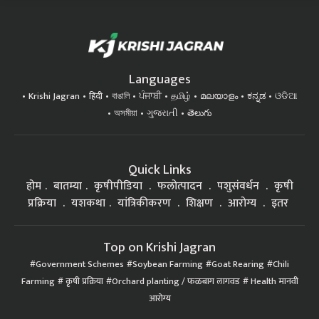
Languages
Krishi Jagran
हिंदी
বাঙালি
ਪੰਜਾਬੀ
தமிழ்
മലയാളം
ಕನ್ನಡ
ଓଡିଆ
অসমীয়া
ગુજરાતી
తెలుగు
Quick Links
होम
बातम्या
कृषीपीडिया
फलोत्पादन
पशुसंवर्धन
कृषी
प्रक्रिया
यशकथा
यांत्रिकीकरण
शिक्षण
आरोग्य
इतर
Top on Krishi Jagran
Government Schemes
Soybean Farming
Goat Rearing
Chili
Farming
कृषी प्रक्रिया
Orchard planting / फळबाग लागवड
Health मानवी
आरोग्य