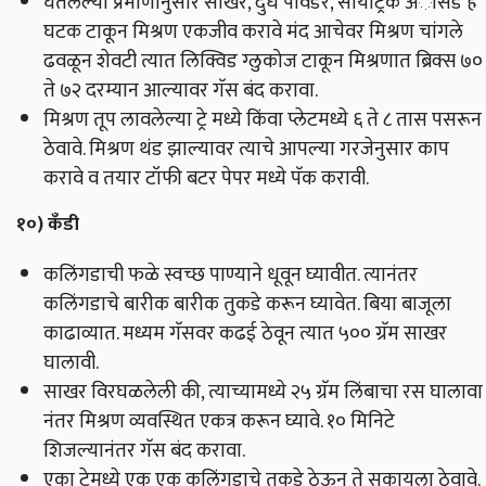
घेतलेल्या प्रमाणानुसार साखर, दुध पावडर, सायट्रिक अॅसिड हे
घटक टाकून मिश्रण एकजीव करावे मंद आचेवर मिश्रण चांगले
ढवळून शेवटी त्यात लिक्विड ग्लुकोज टाकून मिश्रणात ब्रिक्स ७०
ते ७२ दरम्यान आल्यावर गॅस बंद करावा.
मिश्रण तूप लावलेल्या ट्रे मध्ये किंवा प्लेटमध्ये ६ ते ८ तास पसरून
ठेवावे. मिश्रण थंड झाल्यावर त्याचे आपल्या गरजेनुसार काप
करावे व तयार टॉफी बटर पेपर मध्ये पॅक करावी.
१०)
कँडी
कलिंगडाची फळे स्वच्छ पाण्याने धूवून घ्यावीत. त्यानंतर
कलिंगडाचे बारीक बारीक तुकडे करून घ्यावेत. बिया बाजूला
काढाव्यात. मध्यम गॅसवर कढई ठेवून त्यात ५०० ग्रॅम साखर
घालावी.
साखर विरघळलेली की, त्याच्यामध्ये २५ ग्रॅम लिंबाचा रस घालावा
नंतर मिश्रण व्यवस्थित एकत्र करून घ्यावे. १० मिनिटे
शिजल्यानंतर गॅस बंद करावा.
एका ट्रेमध्ये एक एक कलिंगडाचे तुकडे ठेऊन ते सुकायला ठेवावे.