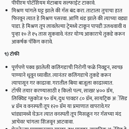
पीपीएम पोटॅशियम मेटाबाय सल्फाईट टाकावे.
मिश्रण चांगले घट्ट झाले की गॅस बंद करा. ताटाला तुपाचा हात
फिरवून त्यात हे मिश्रण पसरवा. आणि थंड झाले की त्याच्या वड्या
पाडा. हे मिश्रण तूप लावलेल्या ट्रेमध्ये टाकून पापडी उलथवावी व
पुन्हा १० ते १५ तास सुकवावे. नंतर योग्य आकाराचे तुकडे करून
आकर्षक पॅकिंग करावे.
९) टॉफी
पूर्णपणे पक्व झालेली कलिंगडाची निरोगी फळे निवडून,
स्वच्छ
पाण्याने धूवून घ्यावीत. त्यानंतर कलिंगडाचे तुकडे करून
त्यापासून गर काढावा. गरातील बिया बाजूला काढाव्यात.
टॉफी तयार करण्यासाठी १ किलो पल्प, साखर ४०० ग्रॅम,
लिक्विड ग्लुकोज ९० ग्रॅम, दुध पावडर ८० ग्रॅम, सायट्रिक अॅसिड
४ ग्रॅम व वनस्पती तूप १२० ग्रॅम या प्रमाणात वापरावे.गर
भांड्यामध्ये घेऊन त्यात वनस्पती तूप मिसळून गर गॅसच्या मंद
आचेवर चांगला शिजवून आटवावा.