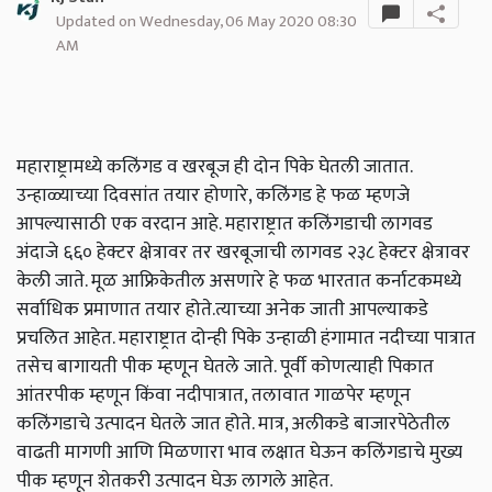
Updated on Wednesday, 06 May 2020 08:30
AM
महाराष्ट्रामध्ये कलिंगड व खरबूज ही दोन पिके घेतली जातात.
उन्हाळ्याच्या दिवसांत तयार होणारे, कलिंगड हे फळ म्हणजे
आपल्यासाठी एक वरदान आहे. महाराष्ट्रात कलिंगडाची लागवड
अंदाजे ६६० हेक्टर क्षेत्रावर तर खरबूजाची लागवड २३८ हेक्टर क्षेत्रावर
केली जाते. मूळ आफ्रिकेतील असणारे हे फळ भारतात कर्नाटकमध्ये
सर्वाधिक प्रमाणात तयार होते.त्याच्या अनेक जाती आपल्याकडे
प्रचलित आहेत. महाराष्ट्रात दोन्ही पिके उन्हाळी हंगामात नदीच्या पात्रात
तसेच बागायती पीक म्हणून घेतले जाते. पूर्वी कोणत्याही पिकात
आंतरपीक म्हणून किंवा नदीपात्रात,
तलावात गाळपेर म्हणून
कलिंगडाचे उत्पादन घेतले जात होते. मात्र
,
अलीकडे बाजारपेठेतील
वाढती मागणी आणि मिळणारा भाव लक्षात घेऊन कलिंगडाचे मुख्य
पीक म्हणून शेतकरी उत्पादन घेऊ लागले आहेत.