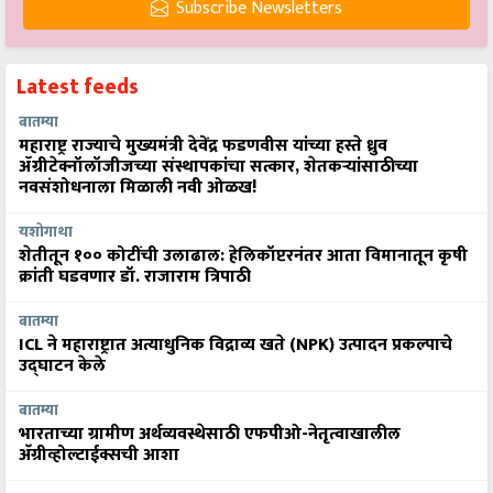
Subscribe Newsletters
Latest feeds
बातम्या
महाराष्ट्र राज्याचे मुख्यमंत्री देवेंद्र फडणवीस यांच्या हस्ते ध्रुव
ॲग्रीटेक्नॉलॉजीजच्या संस्थापकांचा सत्कार, शेतकऱ्यांसाठीच्या
नवसंशोधनाला मिळाली नवी ओळख!
यशोगाथा
शेतीतून १०० कोटींची उलाढाल: हेलिकॉप्टरनंतर आता विमानातून कृषी
क्रांती घडवणार डॉ. राजाराम त्रिपाठी
बातम्या
ICL ने महाराष्ट्रात अत्याधुनिक विद्राव्य खते (NPK) उत्पादन प्रकल्पाचे
उद्घाटन केले
बातम्या
भारताच्या ग्रामीण अर्थव्यवस्थेसाठी एफपीओ-नेतृत्वाखालील
अ‍ॅग्रीव्होल्टाईक्सची आशा