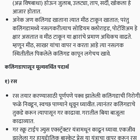
(अन्न विषबाधा) होऊन जुलाब, उलट्या,
ताप
,
सर्दी
,
खोकला हे
आजार होतात.
अनेक जण कलिंगड खाताना त्यात मीठ टाकून खातात; परंतु
कलिंगडामध्ये नसíगकरीत्याच सोडियम क्लोराइड, पोटॅशिअम हे
क्षार असतात व मीठ टाकून या क्षारांचे प्रमाण अधिकच वाढते.
म्हणून मीठ, साखर यांचा वापर न करता आहे त्या नसíगक
स्थितीतील पिकलेले कलिंगड कापून लगेचच खावे.
कलिंगडापासून मूल्यवर्धित पदार्थ
१)
रस
रस तयार करण्यासाठी पूर्णपणे पक्व झालेली कलिंगडाची निरोगी
फळे निवडून,
स्वच्छ पाण्याने धूवून घ्यावीत. त्यानंतर
कलिंगडाचे
तुकडे करून त्यापासून गर काढावा. गरातील बिया बाजूला
काढाव्यात.
गर स्क्रू टाईप ज्युस एक्स्ट्रॅक्टर यंत्रामधून काढून घ्यावा. एकजीव
झालेला गर हायड्रॅालिक बास्केट प्रेस या यंत्राचा वापर करून रस