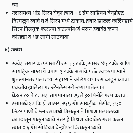
घ्या.
ग्लासमध्ये थोडे सिरप घेवून त्यात ०.६ ग्रॅम सोडियम बेन्झोएट
विरघळून घ्यावे व ते सिरप मध्ये टाकावे. तयार झालेले कलिंगडाचे
सिरप निर्जंतुक केलेल्या बाटल्यांमध्ये भरून हवाबंद करून
कोरड्या व थंड जागी साठवावा.
४)
स्क्वॅश
स्क्वॅश तयार करण्यासाठी रस २५ टक्के,
साखर ४५ टक्के आणि
सायट्रिक आम्लाचे प्रमाण १ टक्के असावे. फळे स्वच्छ पाण्याने
धुतल्यानंतर पल्परच्या सहाय्याने
कलिंगडाचा रस काढून घ्यावा.
एकजीव झालेला गर स्टेनलेस स्टीलच्या पातेल्यात
घेऊन
८०
ते
८२
अंश तापमानाला
२५
ते ३०
मिनीटे गरम करावा.
रसामध्ये १.८ कि.ग्रॅ. साखर, ३५.५ ग्रॅम सायट्रीक अ‍ॅसीड, १.५०
लिटर पाणी घेऊन रसामध्ये मिसळून ते मिश्रण मलमलच्या
कापडातून गाळून घ्यावे. नंतर हे मिश्रण थोडावेळ गरम करून
त्यात ०.६ ग्रॅम सोडियम बेन्झोएट विरघळून घ्यावे.