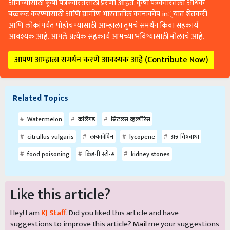
आमच्यासाठी कृषी पत्रकारितेसाठी प्रेरणा आहेत. कृषी पत्रकारितेला अधिक
बळकट करण्यासाठी आणि ग्रामीण भारतातील कानाकोप in्यात शेतकरी
आणि लोकांपर्यंत पोहोचण्यासाठी आम्हाला तुमचे समर्थन किंवा सहकार्य
आवश्यक आहे. आपले प्रत्येक सहकार्य आमच्या भविष्यासाठी मोलाचे आहे.
आपण आम्हाला समर्थन करणे आवश्यक आहे (Contribute Now)
Related Topics
Watermelon
कलिंगड
स्रिटलस व्हल्गॅरिस
citrullus vulgaris
लायकोपिन
lycopene
अन्न विषबाधा
food poisoning
किडनी स्टोन्स
kidney stones
Like this article?
Hey! I am
KJ Staff
. Did you liked this article and have
suggestions to improve this article?
Mail
me your suggestions