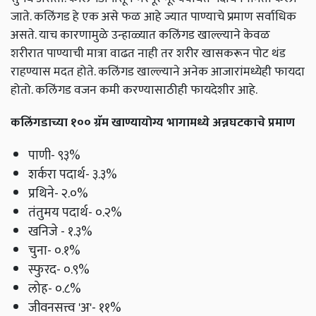
जाते. कलिंगड हे एक असे फळ आहे ज्यात पाण्याचे प्रमाण सर्वाधिक
असते. याच कारणामुळे उन्हाळ्यात कलिंगड खाल्ल्याने केवळ
शरीरात पाण्याची मात्रा वाढत नाही तर शरीर खासकरून पोट थंड
राहण्यास मदत होते. कलिंगड खाल्ल्याने अनेक आजारांमध्येही फायदा
होतो. कलिंगड वजन कमी करण्यासाठीही फायदेशीर आहे.
कलिंगडाच्या १०० ग्रॅम खाण्यायोग्य भागामध्ये अन्नघटकाचे प्रमाण
पाणी- ९३%
शर्करा पदार्थ- ३.३%
प्रथिने- २.०%
तंतुमय पदार्थ- ०.२%
खनिजे - १.३%
चुना- ०.१%
स्फुरद- ०.९%
लोह- ०.८%
जीवनसत्त्व 'अ'- ११%