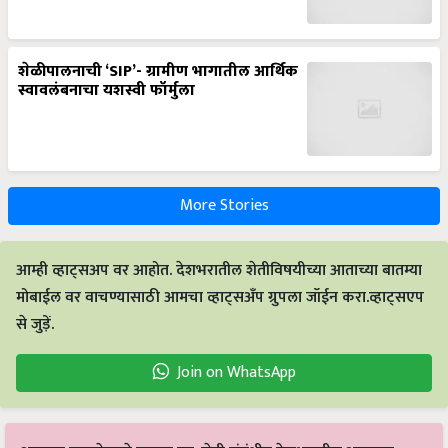
शेळीपालनाची ‘SIP’- ग्रामीण भागातील आर्थिक
स्वावलंबनाचा यशस्वी फॉर्मुला
More Stories
आम्ही व्हाट्सअप वर आहोत. देशभरातील शेतीविषयीच्या आताच्या बातम्या
मोबाईल वर वाचण्यासाठी आमचा व्हाट्सअँप ग्रुपला जॉईन करा.व्हाट्सएप
से जुड़ें.
Join on WhatsApp