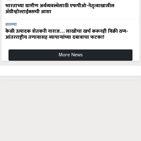
भारताच्या ग्रामीण अर्थव्यवस्थेसाठी एफपीओ-नेतृत्वाखालील
अ‍ॅग्रीव्होल्टाईक्सची आशा
बातम्या
केळी उत्पादक शेतकरी नाराज… लाखोंचा खर्च करूनही विक्री ठप्प-
आंतरराष्ट्रीय तणावासह व्यापाऱ्यांच्या दबावाचा फटका!
More News