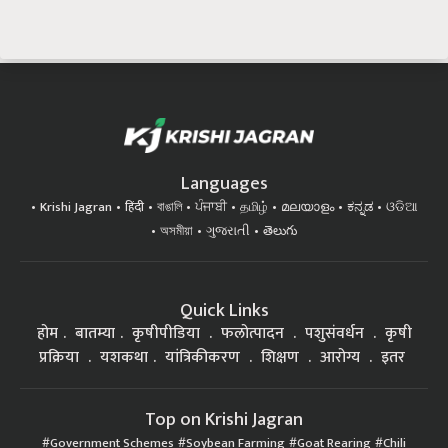
Languages
Krishi Jagran
हिंदी
বাঙালি
ਪੰਜਾਬੀ
தமிழ்
മലയാളം
ಕನ್ನಡ
ଓଡିଆ
অসমীয়া
ગુજરાતી
తెలుగు
Quick Links
होम
बातम्या
कृषीपीडिया
फलोत्पादन
पशुसंवर्धन
कृषी
प्रक्रिया
यशकथा
यांत्रिकीकरण
शिक्षण
आरोग्य
इतर
Top on Krishi Jagran
Government Schemes
Soybean Farming
Goat Rearing
Chili