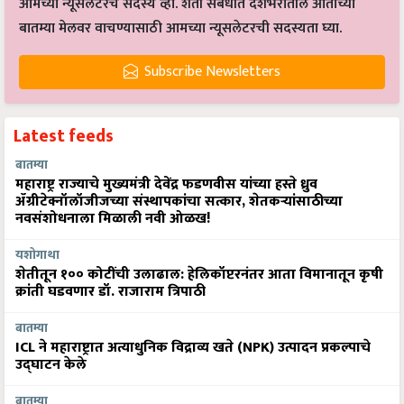
आमच्या न्यूसलेटरचे सदस्य व्हा. शेती संबंधीत देशभरातील आताच्या
बातम्या मेलवर वाचण्यासाठी आमच्या न्यूसलेटरची सदस्यता घ्या.
Subscribe Newsletters
Latest feeds
बातम्या
महाराष्ट्र राज्याचे मुख्यमंत्री देवेंद्र फडणवीस यांच्या हस्ते ध्रुव
ॲग्रीटेक्नॉलॉजीजच्या संस्थापकांचा सत्कार, शेतकऱ्यांसाठीच्या
नवसंशोधनाला मिळाली नवी ओळख!
यशोगाथा
शेतीतून १०० कोटींची उलाढाल: हेलिकॉप्टरनंतर आता विमानातून कृषी
क्रांती घडवणार डॉ. राजाराम त्रिपाठी
बातम्या
ICL ने महाराष्ट्रात अत्याधुनिक विद्राव्य खते (NPK) उत्पादन प्रकल्पाचे
उद्घाटन केले
बातम्या