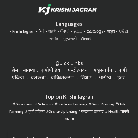
Languages
Krishi Jagran
हिंदी
বাঙালি
ਪੰਜਾਬੀ
தமிழ்
മലയാളം
ಕನ್ನಡ
ଓଡିଆ
অসমীয়া
ગુજરાતી
తెలుగు
Quick Links
होम
बातम्या
कृषीपीडिया
फलोत्पादन
पशुसंवर्धन
कृषी
प्रक्रिया
यशकथा
यांत्रिकीकरण
शिक्षण
आरोग्य
इतर
Top on Krishi Jagran
Government Schemes
Soybean Farming
Goat Rearing
Chili
Farming
कृषी प्रक्रिया
Orchard planting / फळबाग लागवड
Health मानवी
आरोग्य