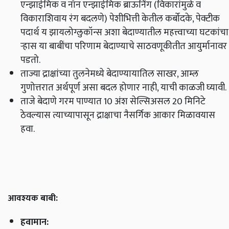
एन्झाईमिक व नॉन एन्झाईमिक ब्राऊनिंग (विकारांमुळे व
विकाराशिवाय रंग बदलणे) पेशीभित्ती केतील कर्बोदके, पेक्टीक
पदार्थ य झायलोग्लुकॉन्स अशा बेदाण्यातील महत्त्वाच्या घटकांचा
ऱ्हास या बाबींचा परिणाम बेदाण्याचे साठवणूकीतीत आयुर्मानावर
पडतो.
ताज्या द्राक्षांच्या तुलनेमध्ये बेदाण्यायातिल साखर, आम्ल
गुणोत्तरात अर्थपूर्ण असा बदल होणार नाही, याची काळजी घ्यावी.
ताजे बेदाणे गरम पाण्यात 10 अंश सेल्सिअसल 20 मिनिटे
ठेवल्यास त्याच्यापासून द्राक्षाचा नैसर्गिक आकार मिळावयास
हवा.
आवश्यक बाबी:
हवामान: