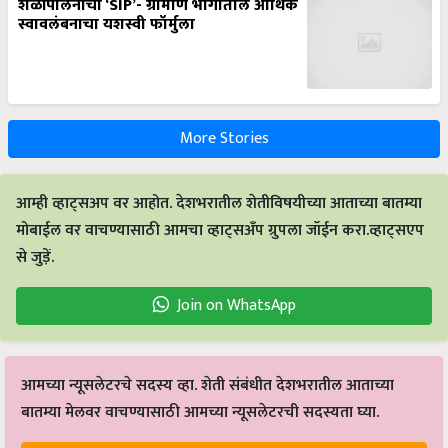
शेळीपालनाची ‘SIP’- ग्रामीण भागातील आर्थिक
स्वावलंबनाचा यशस्वी फॉर्मुला
More Stories
आम्ही व्हाट्सअप वर आहोत. देशभरातील शेतीविषयीच्या आताच्या बातम्या
मोबाईल वर वाचण्यासाठी आमचा व्हाट्सअँप ग्रुपला जॉईन करा.व्हाट्सएप
से जुड़ें.
Join on WhatsApp
आमच्या न्यूसलेटरचे सदस्य व्हा. शेती संबंधीत देशभरातील आताच्या
बातम्या मेलवर वाचण्यासाठी आमच्या न्यूसलेटरची सदस्यता घ्या.