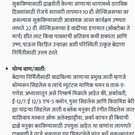
सुकविण्यासाठी द्राक्षशेती केल्या जाणार्‍या भागामध्ये ठराविक
दिवसांसाठी रोजचे सरासरी तापमान 10 डी. सेल्सिअसच्या वर
असल्यास सुकविण्यासाठी आवश्यक जास्त कार्यक्षम उष्णता
लाभते. 22 डी. सेल्सिअसच्या हे वाढीच्या हंगामात (ऑक्टोबर ते
मार्च) शीत लाट किंवा पावसाची अतिशय कमी शक्यता आणि
उष्ण, पाऊस विरहित उन्हाळा अशी परिस्थिती उत्कृष्ट बेदाणा
निर्मितीसाठी उत्तम ठरते.
योग्य वाण/जाती:
बेदाणा निर्मितीसाठी वाढविल्या जाणार्‍या प्रमुख जाती म्हणजे
थॉम्पसन सिडलेस व त्यांचे म्युटंटस माणिक चमन व तास-ए-
गणेश. अभ्यासातून असे निष्कर्ष मिळाले आहेत की, अर्कावती,
ई-12/7. ई 12/3. एच-5 क्लोन, पुसा सिडलेस आणि किशमिश बेरी
ह्या पांढर्‍या सिडलेस जाती व ब्लॅक मनुका ही रंगीत सिडलेस जात
याशिवाय मस्कत ऑफ अलेक्झांड्रीया, अर्का कांचन ही बियांची
द्राक्षे मनुका बनविण्यासाठी उपयुक्त आहेत. या वाणांना लागणारे
द्राक्षमणी हे ताजे असताना घट्ट चिकटलेले परंतु अर्धे सुकल्यानंतर