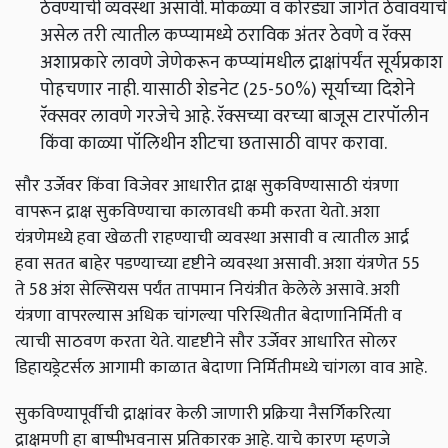
ठेवण्याची व्यवस्था असावी. मोकळ्या व कोरड्या जागेत ठेवावयाचे
असेल तरी त्यातील कप्प्यामध्ये ठराविक अंतर ठेवणे व रॅक्स
अशाप्रकारे लावणे जेणेकरून कप्प्यांमधील द्राक्षांपर्यंत सूर्यप्रकाश
पोहचणार नाही. यासाठी शेडनेट (25-50%) सूर्याच्या दिशेने
रॅक्सवर लावणे गरजेचे आहे. रॅक्सच्या वरच्या बाजूस टारपॉलीन
किंवा काळ्या पॉलिथीन शीटचा छतासाठी वापर करावा.
सौर उर्जेवर किंवा विजेवर आधारीत द्राक्ष सुकविण्यासाठी यंत्रणा
वापरून द्राक्ष सुकविण्याचा कालावधी कमी करता येतो. अशा
यंत्रणेमध्ये हवा खेळती राहण्याची व्यवस्था असावी व त्यातील आर्द्र
हवा सतत बाहेर पडण्याच्या दृष्टीने व्यवस्था असावी. अशा यंत्रणेत 55
ते 58 अंश सेल्सियस पर्यंत तापमान नियंत्रीत केलेले असावे. अशी
यंत्रणा वापरल्यास अधिक चांगल्या परिस्थितीत बेदाणानिर्मिती व
त्याची साठवण करता येते. यादृष्टीने सौर उर्जेवर आधारित सोलर
डिहायड्रेटर्सल आगामी काळात बेदाणा निर्मितीमध्ये चांगला वाव आहे.
सुकविण्यापूर्वीची द्राक्षांवर केली जाणारी प्रक्रिया नैसर्गिकरित्या
द्राक्षमणी हा बाष्पीभवनास प्रतिकारक आहे. याचे कारण म्हणजे