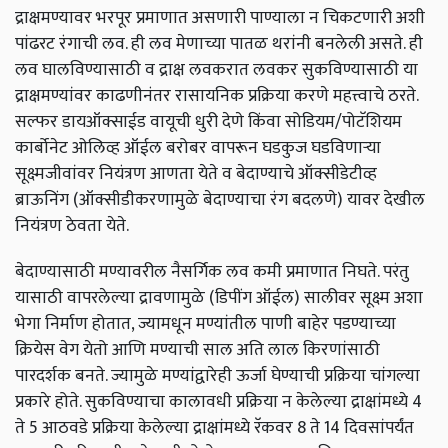
द्राक्षमण्यावर भरपूर प्रमाणात असणारी पाण्याला न चिकटणारी अशी
पांढरट रंगाची लव. ही लव मेणाच्या पातळ थरांनी बनलेली असते. ही
लव घालविण्यासाठी व द्राक्ष लवकरात लवकर सुकविण्यासाठी या
द्राक्षमण्यांवर काढणीनंतर रासायनिक प्रक्रिया करणे महत्त्वाचे ठरते.
सल्फर डायऑक्साईड वायूची धुरी देणे किंवा सोडियम/पोटॅशियम
कार्बोनेट ओलिव्ह ऑईल बरोबर वापरून घडकुज घडविणार्‍या
सूक्ष्मजीवांवर नियंत्रण आणता येते व बेदाण्याचे ऑक्सीडेटीव्ह
ब्राऊनिंग (ऑक्सीडीकरणामुळे बेदाण्याचा रंग बदलणे) यावर देखील
नियंत्रण ठेवता येते.
बेदाण्यासाठी मण्यावरील नैसर्गिक लव कमी प्रमाणात निघते. परंतु
यासाठी वापरलेल्या द्रावणामुळे (डिपींग ऑईल) सालीवर सूक्ष्म अशा
भेगा निर्माण होतात, ज्यामधून मण्यांतील पाणी बाहेर पडण्याच्या
क्रियेस वेग येतो आणि मण्याची साल अति लाल किरणांसाठी
पारदर्शक बनते. ज्यामुळे मण्यांद्वारेही ऊर्जा घेण्याची प्रक्रिया चांगल्या
प्रकारे होते. सुकविण्याचा कालावधी प्रक्रिया न केलेल्या द्राक्षांमध्ये 4
ते 5 आठवडे प्रक्रिया केलेल्या द्राक्षांमध्ये रॅकवर 8 ते 14 दिवसांपर्यंत