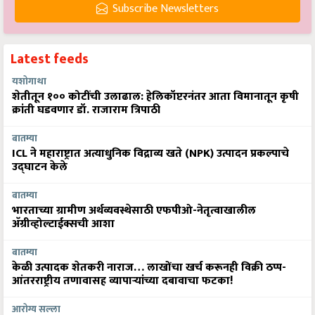
Subscribe Newsletters
Latest feeds
यशोगाथा
शेतीतून १०० कोटींची उलाढाल: हेलिकॉप्टरनंतर आता विमानातून कृषी
क्रांती घडवणार डॉ. राजाराम त्रिपाठी
बातम्या
ICL ने महाराष्ट्रात अत्याधुनिक विद्राव्य खते (NPK) उत्पादन प्रकल्पाचे
उद्घाटन केले
बातम्या
भारताच्या ग्रामीण अर्थव्यवस्थेसाठी एफपीओ-नेतृत्वाखालील
अ‍ॅग्रीव्होल्टाईक्सची आशा
बातम्या
केळी उत्पादक शेतकरी नाराज… लाखोंचा खर्च करूनही विक्री ठप्प-
आंतरराष्ट्रीय तणावासह व्यापाऱ्यांच्या दबावाचा फटका!
आरोग्य सल्ला