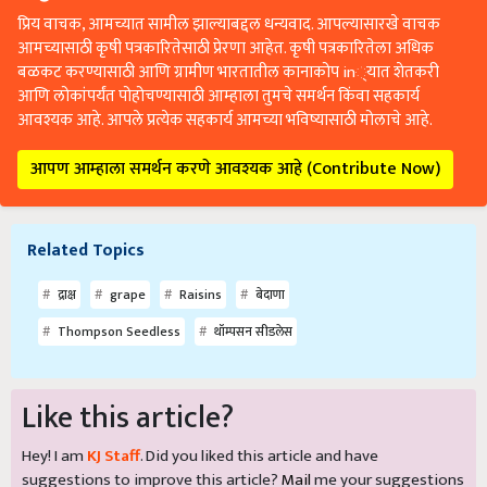
प्रिय वाचक, आमच्यात सामील झाल्याबद्दल धन्यवाद. आपल्यासारखे वाचक
आमच्यासाठी कृषी पत्रकारितेसाठी प्रेरणा आहेत. कृषी पत्रकारितेला अधिक
बळकट करण्यासाठी आणि ग्रामीण भारतातील कानाकोप in्यात शेतकरी
आणि लोकांपर्यंत पोहोचण्यासाठी आम्हाला तुमचे समर्थन किंवा सहकार्य
आवश्यक आहे. आपले प्रत्येक सहकार्य आमच्या भविष्यासाठी मोलाचे आहे.
आपण आम्हाला समर्थन करणे आवश्यक आहे (Contribute Now)
Related Topics
द्राक्ष
grape
Raisins
बेदाणा
Thompson Seedless
थॉम्पसन सीडलेस
Like this article?
Hey! I am
KJ Staff
. Did you liked this article and have
suggestions to improve this article?
Mail
me your suggestions