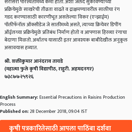
सरासरी परिस्थतीमध्ये कमी होतो. अशा जलद सुकविण्याच्या
प्रक्रियेमुळे साखरेची तीव्रता वाढते व द्राक्षमण्यावरील सालीचा रंग
गडद करण्यासाठी कारणीभूत असलेल्या विकर (एन्झाईम)
पॉलीफॅनॉल ऑक्सीडेज जे सालीमध्ये असते, त्याच्या क्रियेवर डिपींग
ऑईलच्या प्रक्रियेमुळे प्रतिबंध निर्माण होतो व आपणास हिरव्या रंगाचा
बेदाणा मिळतो. अर्थातच यासाठी इतर आवश्यक बाबीदेखील अनुकूल
असावयास हव्यात.
श्री. शक्तीकुमार आनंदराव तायडे
(महात्मा फुले कृषी विद्यापी
ठ
,
राहुरी.
अहमदनगर)
७३८७७२५९२६
English Summary:
Essential Precautions in Raisins Production
Process
Published on:
28 December 2018, 09:04 IST
कृषी पत्रकारितेसाठी आपला पाठिंबा दर्शवा