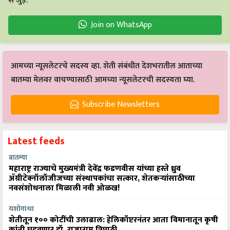
से जुड़ें.
Join on WhatsApp
आमच्या न्यूसलेटरचे सदस्य व्हा. शेती संबंधीत देशभरातील आताच्या
बातम्या मेलवर वाचण्यासाठी आमच्या न्यूसलेटरची सदस्यता घ्या.
Subscribe Newsletters
Latest feeds
बातम्या
महाराष्ट्र राज्याचे मुख्यमंत्री देवेंद्र फडणवीस यांच्या हस्ते ध्रुव
ॲग्रीटेक्नॉलॉजीजच्या संस्थापकांचा सत्कार, शेतकऱ्यांसाठीच्या
नवसंशोधनाला मिळाली नवी ओळख!
यशोगाथा
शेतीतून १०० कोटींची उलाढाल: हेलिकॉप्टरनंतर आता विमानातून कृषी
क्रांती घडवणार डॉ. राजाराम त्रिपाठी