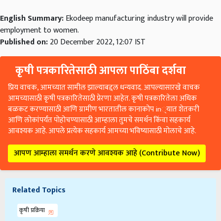
English Summary:
Ekodeep manufacturing industry will provide
employment to women.
Published on:
20 December 2022, 12:07 IST
कृषी पत्रकारितेसाठी आपला पाठिंबा दर्शवा
प्रिय वाचक, आमच्यात सामील झाल्याबद्दल धन्यवाद. आपल्यासारखे वाचक
आमच्यासाठी कृषी पत्रकारितेसाठी प्रेरणा आहेत. कृषी पत्रकारितेला अधिक
बळकट करण्यासाठी आणि ग्रामीण भारतातील कानाकोप in्यात शेतकरी
आणि लोकांपर्यंत पोहोचण्यासाठी आम्हाला तुमचे समर्थन किंवा सहकार्य
आवश्यक आहे. आपले प्रत्येक सहकार्य आमच्या भविष्यासाठी मोलाचे आहे.
आपण आम्हाला समर्थन करणे आवश्यक आहे (Contribute Now)
Related Topics
कृषी प्रक्रिया