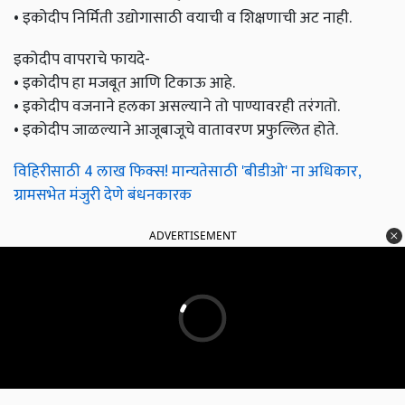
• इकोदीप निर्मिती उद्योगासाठी वयाची व शिक्षणाची अट नाही.
इकोदीप वापराचे फायदे-
• इकोदीप हा मजबूत आणि टिकाऊ आहे.
• इकोदीप वजनाने हलका असल्याने तो पाण्यावरही तरंगतो.
• इकोदीप जाळल्याने आजूबाजूचे वातावरण प्रफुल्लित होते.
विहिरीसाठी 4 लाख फिक्स! मान्यतेसाठी 'बीडीओ' ना अधिकार,
ग्रामसभेत मंजुरी देणे बंधनकारक
ADVERTISEMENT