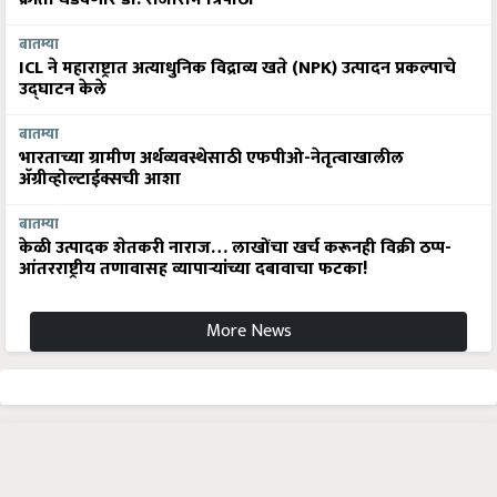
बातम्या
ICL ने महाराष्ट्रात अत्याधुनिक विद्राव्य खते (NPK) उत्पादन प्रकल्पाचे
उद्घाटन केले
बातम्या
भारताच्या ग्रामीण अर्थव्यवस्थेसाठी एफपीओ-नेतृत्वाखालील
अ‍ॅग्रीव्होल्टाईक्सची आशा
बातम्या
केळी उत्पादक शेतकरी नाराज… लाखोंचा खर्च करूनही विक्री ठप्प-
आंतरराष्ट्रीय तणावासह व्यापाऱ्यांच्या दबावाचा फटका!
More News