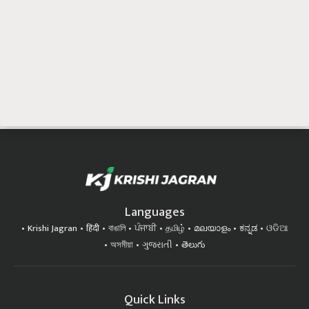
Languages
Krishi Jagran
हिंदी
বাঙালি
ਪੰਜਾਬੀ
தமிழ்
മലയാളം
ಕನ್ನಡ
ଓଡିଆ
অসমীয়া
ગુજરાતી
తెలుగు
Quick Links