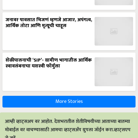
जनावर पावसात भिजणं म्हणजे आजार, अपंगत्व,
आर्थिक तोटा आणि मृत्यूची चाहूल
शेळीपालनाची ‘SIP’- ग्रामीण भागातील आर्थिक
स्वावलंबनाचा यशस्वी फॉर्मुला
More Stories
आम्ही व्हाट्सअप वर आहोत. देशभरातील शेतीविषयीच्या आताच्या बातम्या
मोबाईल वर वाचण्यासाठी आमचा व्हाट्सअँप ग्रुपला जॉईन करा.व्हाट्सएप