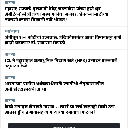
बातम्या
महाराष्ट्र राज्याचे मुख्यमंत्री देवेंद्र फडणवीस यांच्या हस्ते ध्रुव
ॲग्रीटेक्नॉलॉजीजच्या संस्थापकांचा सत्कार, शेतकऱ्यांसाठीच्या
नवसंशोधनाला मिळाली नवी ओळख!
यशोगाथा
शेतीतून १०० कोटींची उलाढाल: हेलिकॉप्टरनंतर आता विमानातून कृषी
क्रांती घडवणार डॉ. राजाराम त्रिपाठी
बातम्या
ICL ने महाराष्ट्रात अत्याधुनिक विद्राव्य खते (NPK) उत्पादन प्रकल्पाचे
उद्घाटन केले
बातम्या
भारताच्या ग्रामीण अर्थव्यवस्थेसाठी एफपीओ-नेतृत्वाखालील
अ‍ॅग्रीव्होल्टाईक्सची आशा
बातम्या
केळी उत्पादक शेतकरी नाराज… लाखोंचा खर्च करूनही विक्री ठप्प-
आंतरराष्ट्रीय तणावासह व्यापाऱ्यांच्या दबावाचा फटका!