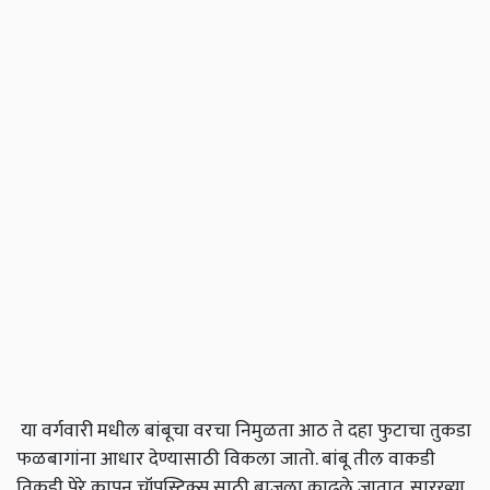
या वर्गवारी मधील बांबूचा वरचा निमुळता आठ ते दहा फुटाचा तुकडा
फळबागांना आधार देण्यासाठी विकला जातो. बांबू तील वाकडी
तिकडी पेरे कापून चॉपस्टिक्स साठी बाजूला काढले जातात. सारख्या