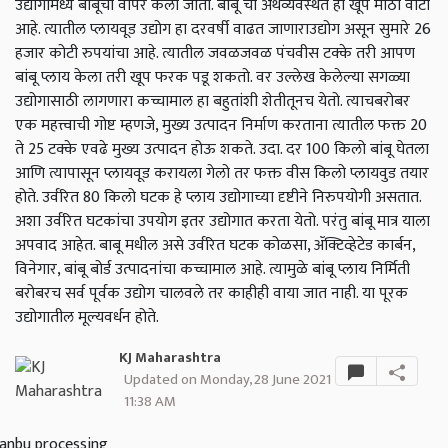
उद्योगांमध्ये बांबूचा वापर केला जातो. बांबू चा अर्थव्यवस्थेत ही खूप मोठा वाटा
आहे. त्यातील प्लायवूड उद्योग हा दरवर्षी वाढत जाणाराउद्योग असून सुमारे 26
हजार कोटी रुपयांचा आहे. त्यातील जवळजवळ पंचवीस टक्के तरी आपण
बांबू प्लाय केला तरी खूप फरक पडू शकतो. वर उल्लेख केलेल्या सगळ्या
उद्योगासाठी लागणारा कच्चामाल हा बहुतांशी शेतीतूनच येतो. त्याचबरोबर
एक महत्त्वाची गोष्ट म्हणजे, मुख्य उत्पादन निर्माण करताना त्यातील फक्त 20
ते 25 टक्के एवढे मुख्य उत्पादन होऊ शकते. उदा. दर 100 किलो बांबू घेतला
आणि त्यापासून प्लायवूड करायला गेलो तर फक्त वीस किलो प्लायवुड तयार
होते. उर्वरित 80 किलो घटक हे प्लाय उद्योगाच्या दृष्टीने निरुपयोगी असतात.
अशा उर्वरित घटकांचा उपयोग इतर उद्योगात करता येतो. परंतु बांबू मात्र याला
अपवाद आहेत. बाबू मधील असे उर्वरित घटक कोळसा, ॲक्टिव्हेटेड कार्बन,
विनेगार, बांबू बोर्ड उत्पादनांचा कच्चामाल आहे. त्यामुळे बांबू प्लाय निर्मिती
बरोबरच सर्व पूर्वक उद्योग चालवले तर काहीही वाया जात नाही. या पूरक
उद्योगातील मूल्यवर्धन होते.
KJ Maharashtra
Updated on Monday, 28 June 2021
11:38 AM