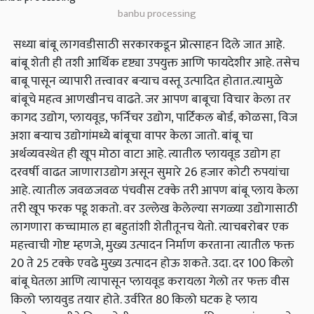
banbu processing
सध्या बांबू लागवडीसाठी सरकारकडून प्रोत्साहन दिले जात आहे.
बांबू शेती ही तशी आर्थिक दृष्ट्या उपयुक्त आणि फायदेशीर आहे. तसेच
बाबू पासून व्यापारी तत्त्वावर बऱ्याच वस्तू उत्पादित होतात.त्यामुळे
बांबूचे महत्व आणखीनच वाढते. जर आपण बाबूचा विचार केला तर
कागद उद्योग, प्लायवूड, फर्निचर उद्योग, पार्टिकल बोर्ड, कोळसा, विज
अशा बऱ्याच उद्योगांमध्ये बांबूचा वापर केला जातो. बांबू चा
अर्थव्यवस्थेत ही खूप मोठा वाटा आहे. त्यातील प्लायवूड उद्योग हा
दरवर्षी वाढत जाणाराउद्योग असून सुमारे 26 हजार कोटी रुपयांचा
आहे. त्यातील जवळजवळ पंचवीस टक्के तरी आपण बांबू प्लाय केला
तरी खूप फरक पडू शकतो. वर उल्लेख केलेल्या सगळ्या उद्योगासाठी
लागणारा कच्चामाल हा बहुतांशी शेतीतूनच येतो. त्याचबरोबर एक
महत्त्वाची गोष्ट म्हणजे, मुख्य उत्पादन निर्माण करताना त्यातील फक्त
20 ते 25 टक्के एवढे मुख्य उत्पादन होऊ शकते. उदा. दर 100 किलो
बांबू घेतला आणि त्यापासून प्लायवूड करायला गेलो तर फक्त वीस
किलो प्लायवुड तयार होते. उर्वरित 80 किलो घटक हे प्लाय