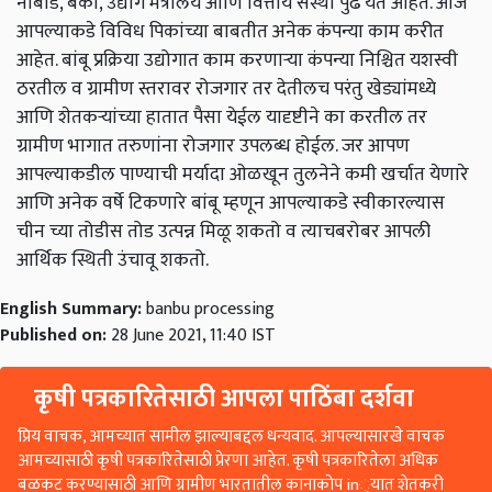
नाबार्ड, बँका, उद्योग मंत्रालय आणि वित्तीय संस्था पुढे येत आहेत. आज
आपल्याकडे विविध पिकांच्या बाबतीत अनेक कंपन्या काम करीत
आहेत. बांबू प्रक्रिया उद्योगात काम करणाऱ्या कंपन्या निश्चित यशस्वी
ठरतील व ग्रामीण स्तरावर रोजगार तर देतीलच परंतु खेड्यांमध्ये
आणि शेतकऱ्यांच्या हातात पैसा येईल यादृष्टीने का करतील तर
ग्रामीण भागात तरुणांना रोजगार उपलब्ध होईल. जर आपण
आपल्याकडील पाण्याची मर्यादा ओळखून तुलनेने कमी खर्चात येणारे
आणि अनेक वर्षे टिकणारे बांबू म्हणून आपल्याकडे स्वीकारल्यास
चीन च्या तोडीस तोड उत्पन्न मिळू शकतो व त्याचबरोबर आपली
आर्थिक स्थिती उंचावू शकतो.
English Summary:
banbu processing
Published on:
28 June 2021, 11:40 IST
कृषी पत्रकारितेसाठी आपला पाठिंबा दर्शवा
प्रिय वाचक, आमच्यात सामील झाल्याबद्दल धन्यवाद. आपल्यासारखे वाचक
आमच्यासाठी कृषी पत्रकारितेसाठी प्रेरणा आहेत. कृषी पत्रकारितेला अधिक
बळकट करण्यासाठी आणि ग्रामीण भारतातील कानाकोप in्यात शेतकरी