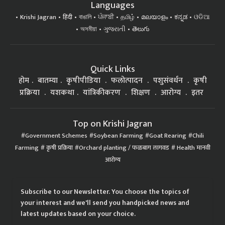
Languages
Krishi Jagran
हिंदी
বাঙালি
ਪੰਜਾਬੀ
தமிழ்
മലയാളം
ಕನ್ನಡ
ଓଡିଆ
অসমীয়া
ગુજરાતી
తెలుగు
Quick Links
होम
बातम्या
कृषीपीडिया
फलोत्पादन
पशुसंवर्धन
कृषी
प्रक्रिया
यशकथा
यांत्रिकीकरण
शिक्षण
आरोग्य
इतर
Top on Krishi Jagran
Government Schemes
Soybean Farming
Goat Rearing
Chili
Farming
कृषी प्रक्रिया
Orchard planting / फळबाग लागवड
Health मानवी
आरोग्य
Subscribe to our Newsletter. You choose the topics of
your interest and we'll send you handpicked news and
latest updates based on your choice.