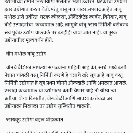
उद्योगाच्या दृष्टीने निरुपयोगी असतात. अशा उर्वरित घटकांचा उपयोग
इतर उद्योगात करता येतो. परंतु बांबू मात्र याला अपवाद आहेत. बाबू
मधील असे उर्वरित घटक कोळसा, ॲक्टिव्हेटेड कार्बन, विनेगार, बांबू
बोर्ड उत्पादनांचा कच्चामाल आहे. त्यामुळे बांबू प्लाय निर्मिती बरोबरच
सर्व पूर्वक उद्योग चालवले तर काहीही वाया जात नाही. या पूरक
उद्योगातील मूल्यवर्धन होते.
चीन मधील बांबू उद्योग
चीनचे वैशिष्ट्ये आपल्या सगळ्यांना माहिती आहे की, स्पर्धे मध्ये कमी
पैशात चांगली वस्तू निर्मिती करणे हे यशाचे खरे सूत्र आहे. बांबू वस्तू
निर्मिती उद्योगात हे सूत्र प्रथम चीनने ओळखले आणि अमलात आणलं.
एखादा कच्चामाल या उद्योगाला कामी येणार आहे तो योग्य त्या
प्रतीचा, योग्य किमतीत, योग्यवेळी आणि आवश्यक तेवढा जर
उद्योगाला मिळाला तर उद्योग सुस्थितीत चालतो.
प्लायवूड उद्योगा बद्दल थोडक्यात