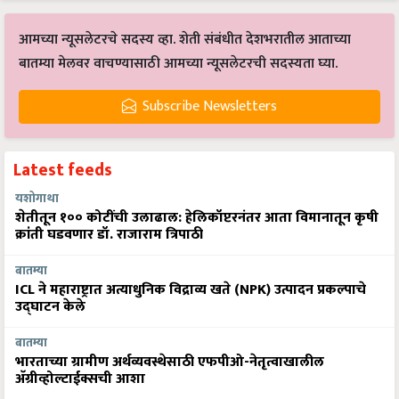
आमच्या न्यूसलेटरचे सदस्य व्हा. शेती संबंधीत देशभरातील आताच्या
बातम्या मेलवर वाचण्यासाठी आमच्या न्यूसलेटरची सदस्यता घ्या.
Subscribe Newsletters
Latest feeds
यशोगाथा
शेतीतून १०० कोटींची उलाढाल: हेलिकॉप्टरनंतर आता विमानातून कृषी
क्रांती घडवणार डॉ. राजाराम त्रिपाठी
बातम्या
ICL ने महाराष्ट्रात अत्याधुनिक विद्राव्य खते (NPK) उत्पादन प्रकल्पाचे
उद्घाटन केले
बातम्या
भारताच्या ग्रामीण अर्थव्यवस्थेसाठी एफपीओ-नेतृत्वाखालील
अ‍ॅग्रीव्होल्टाईक्सची आशा
बातम्या