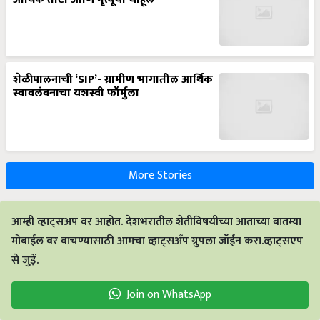
शेळीपालनाची ‘SIP’- ग्रामीण भागातील आर्थिक
स्वावलंबनाचा यशस्वी फॉर्मुला
More Stories
आम्ही व्हाट्सअप वर आहोत. देशभरातील शेतीविषयीच्या आताच्या बातम्या
मोबाईल वर वाचण्यासाठी आमचा व्हाट्सअँप ग्रुपला जॉईन करा.व्हाट्सएप
से जुड़ें.
Join on WhatsApp