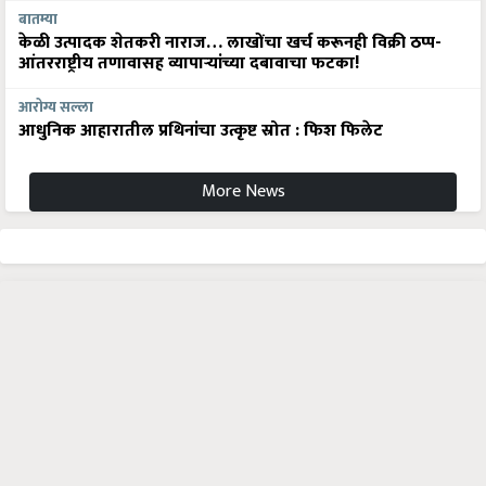
केळी उत्पादक शेतकरी नाराज… लाखोंचा खर्च करूनही विक्री ठप्प-
आंतरराष्ट्रीय तणावासह व्यापाऱ्यांच्या दबावाचा फटका!
आरोग्य सल्ला
आधुनिक आहारातील प्रथिनांचा उत्कृष्ट स्रोत : फिश फिलेट
More News