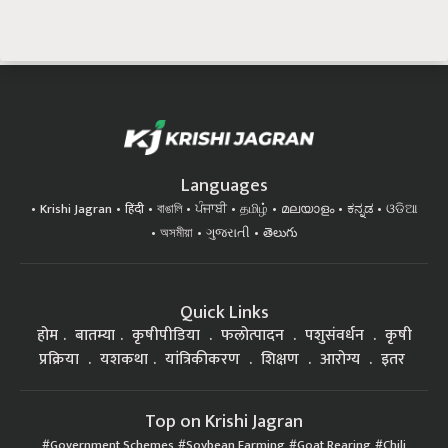
Languages
Krishi Jagran
हिंदी
বাঙালি
ਪੰਜਾਬੀ
தமிழ்
മലയാളം
ಕನ್ನಡ
ଓଡିଆ
অসমীয়া
ગુજરાતી
తెలుగు
Quick Links
होम
बातम्या
कृषीपीडिया
फलोत्पादन
पशुसंवर्धन
कृषी
प्रक्रिया
यशकथा
यांत्रिकीकरण
शिक्षण
आरोग्य
इतर
Top on Krishi Jagran
Government Schemes
Soybean Farming
Goat Rearing
Chili