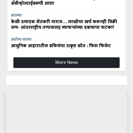
अ‍ॅग्रीव्होल्टाईक्सची आशा
बातम्या
केळी उत्पादक शेतकरी नाराज… लाखोंचा खर्च करूनही विक्री
ठप्प- आंतरराष्ट्रीय तणावासह व्यापाऱ्यांच्या दबावाचा फटका!
आरोग्य सल्ला
आधुनिक आहारातील प्रथिनांचा उत्कृष्ट स्रोत : फिश फिलेट
More News