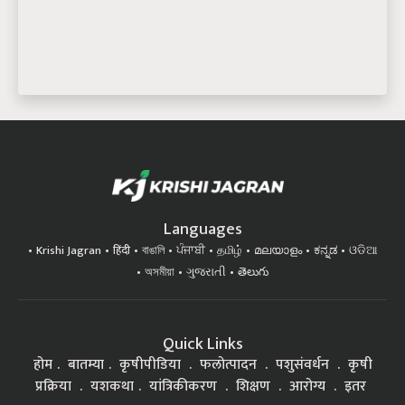
Languages
Krishi Jagran
हिंदी
বাঙালি
ਪੰਜਾਬੀ
தமிழ்
മലയാളം
ಕನ್ನಡ
ଓଡିଆ
অসমীয়া
ગુજરાતી
తెలుగు
Quick Links
होम
बातम्या
कृषीपीडिया
फलोत्पादन
पशुसंवर्धन
कृषी
प्रक्रिया
यशकथा
यांत्रिकीकरण
शिक्षण
आरोग्य
इतर