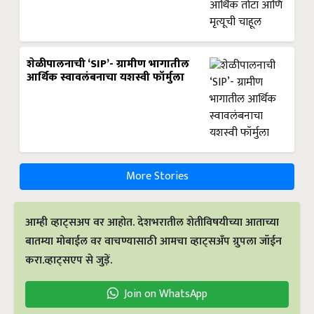
शेळीपालनाची ‘SIP’- ग्रामीण भागातील
आर्थिक स्वावलंबनाचा यशस्वी फॉर्मुला
More Stories
आम्ही व्हाट्सअप वर आहोत. देशभरातील शेतीविषयीच्या आताच्या
बातम्या मोबाईल वर वाचण्यासाठी आमचा व्हाट्सअँप ग्रुपला जॉईन
करा.व्हाट्सएप से जुड़ें.
Join on WhatsApp