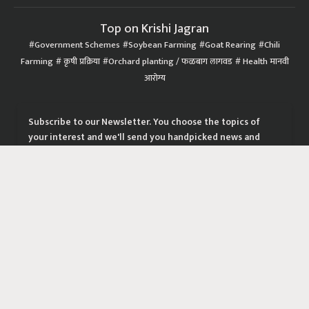
Top on Krishi Jagran
Government Schemes
Soybean Farming
Goat Rearing
Chili
Farming
कृषी प्रक्रिया
Orchard planting / फळबाग लागवड
Health मानवी
आरोग्य
Subscribe to our Newsletter. You choose the topics of
your interest and we'll send you handpicked news and
latest updates based on your choice.
Subscribe Newsletters
|
|
|
Privacy Policy
Terms of Service
Data Policy
Refund & Cancellation Policy
CopyRight - 2021 Krishi Jagran Media Group. All Rights Reserved.