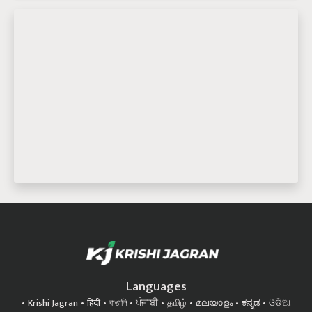
Languages
Krishi Jagran
हिंदी
বাঙালি
ਪੰਜਾਬੀ
தமிழ்
മലയാളം
ಕನ್ನಡ
ଓଡିଆ