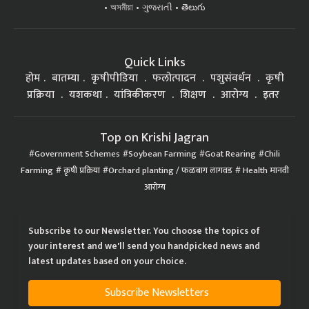
অসমীয়া
ગુજરાતી
తెలుగు
Quick Links
होम
बातम्या
कृषीपीडिया
फलोत्पादन
पशुसंवर्धन
कृषी
प्रक्रिया
यशकथा
यांत्रिकीकरण
शिक्षण
आरोग्य
इतर
Top on Krishi Jagran
Government Schemes
Soybean Farming
Goat Rearing
Chili
Farming
कृषी प्रक्रिया
Orchard planting / फळबाग लागवड
Health मानवी
आरोग्य
Subscribe to our Newsletter. You choose the topics of
your interest and we'll send you handpicked news and
latest updates based on your choice.
Subscribe Newsletters