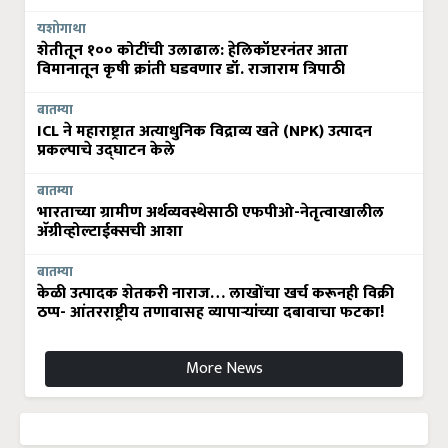
यशोगाथा
शेतीतून १०० कोटींची उलाढाल: हेलिकॉप्टरनंतर आता
विमानातून कृषी क्रांती घडवणार डॉ. राजाराम त्रिपाठी
बातम्या
ICL ने महाराष्ट्रात अत्याधुनिक विद्राव्य खते (NPK) उत्पादन
प्रकल्पाचे उद्घाटन केले
बातम्या
भारताच्या ग्रामीण अर्थव्यवस्थेसाठी एफपीओ-नेतृत्वाखालील
अ‍ॅग्रीव्होल्टाईक्सची आशा
बातम्या
केळी उत्पादक शेतकरी नाराज… लाखोंचा खर्च करूनही विक्री
ठप्प- आंतरराष्ट्रीय तणावासह व्यापाऱ्यांच्या दबावाचा फटका!
More News