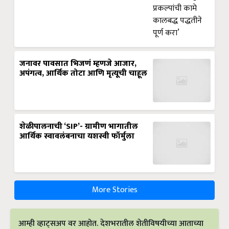
जनावर पावसात भिजणं म्हणजे आजार,
अपंगत्व, आर्थिक तोटा आणि मृत्यूची चाहूल
शेळीपालनाची ‘SIP’- ग्रामीण भागातील
आर्थिक स्वावलंबनाचा यशस्वी फॉर्मुला
More Stories
आम्ही व्हाट्सअप वर आहोत. देशभरातील शेतीविषयीच्या आताच्या