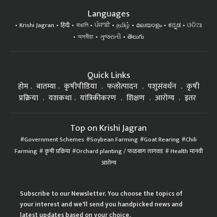
Languages
Krishi Jagran
हिंदी
বাঙালি
ਪੰਜਾਬੀ
தமிழ்
മലയാളം
ಕನ್ನಡ
ଓଡିଆ
অসমীয়া
ગુજરાતી
తెలుగు
Quick Links
होम
बातम्या
कृषीपीडिया
फलोत्पादन
पशुसंवर्धन
कृषी
प्रक्रिया
यशकथा
यांत्रिकीकरण
शिक्षण
आरोग्य
इतर
Top on Krishi Jagran
Government Schemes
Soybean Farming
Goat Rearing
Chili
Farming
कृषी प्रक्रिया
Orchard planting / फळबाग लागवड
Health मानवी
आरोग्य
Subscribe to our Newsletter. You choose the topics of
your interest and we'll send you handpicked news and
latest updates based on your choice.