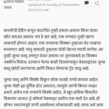
Updated on Sunday, 12 September
2021 11:57 AM
बातमीची हेडिंग वाचून कदाचित तुम्ही हसला असाल किंवा याला
खोटं समजत असाल. पण हे खरं आहे, एक रुपयांत तुम्ही खरचं
लखपती होणार आहात. एक रुपयांचा सिक्का तुम्हाला थेट लखपत
बनवणार आहे. परंतु यासाठी तुम्हाला थोडी मेहनत घ्यावी लागेल. जर
तुम्ही जुन्या वस्तू जपणून ठेवत असला तर तुमच्याकडे हा सिक्का
नक्कीच मिळेल. दरम्यान गेल्या काही दिवसांपासून वेबसाईटवर जुन्या
वस्तू खरेदी करण्याचा आणि विकत घेण्याचा ट्रेंड चालू आहे.
जुन्या वस्तू आणि सिक्के विकून लोक लाखो रुपये कमवत आहेत.
जुन्या गोष्टी ह्या दुर्मिळ होत असतात, त्यामुळे त्यांची किंमत वाढत
असते. असेच एक रुपयांचे सिक्के आहेत, जे खूप अधिक किंमतीत
विकल्या जातात. ई-कॉमर्स वेबसाइट अशीच एक संधी देत ​​आहे. ही
ऑफर स्वातंत्र्यपूर्व नाणी असलेल्या लोकांसाठी आहे. याचा अर्थ असा