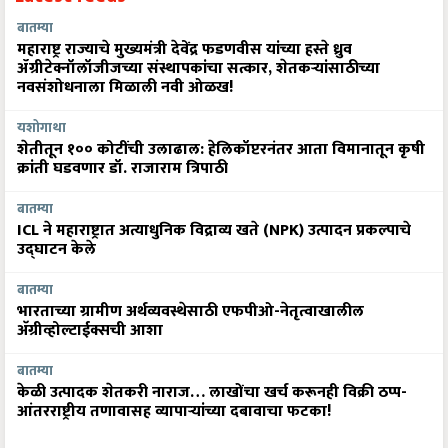
बातम्या
महाराष्ट्र राज्याचे मुख्यमंत्री देवेंद्र फडणवीस यांच्या हस्ते ध्रुव
ॲग्रीटेक्नॉलॉजीजच्या संस्थापकांचा सत्कार, शेतकऱ्यांसाठीच्या
नवसंशोधनाला मिळाली नवी ओळख!
यशोगाथा
शेतीतून १०० कोटींची उलाढाल: हेलिकॉप्टरनंतर आता विमानातून कृषी
क्रांती घडवणार डॉ. राजाराम त्रिपाठी
बातम्या
ICL ने महाराष्ट्रात अत्याधुनिक विद्राव्य खते (NPK) उत्पादन प्रकल्पाचे
उद्घाटन केले
बातम्या
भारताच्या ग्रामीण अर्थव्यवस्थेसाठी एफपीओ-नेतृत्वाखालील
अ‍ॅग्रीव्होल्टाईक्सची आशा
बातम्या
केळी उत्पादक शेतकरी नाराज… लाखोंचा खर्च करूनही विक्री ठप्प-
आंतरराष्ट्रीय तणावासह व्यापाऱ्यांच्या दबावाचा फटका!