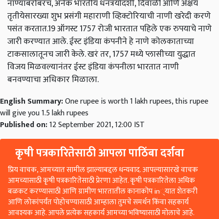
नाण्यांबरोबरच, अनेक भारतीय धनत्रयोदशी, दिवाळी आणि अक्षय
तृतीयेसारख्या शुभ प्रसंगी महाराणी व्हिक्टोरियाची नाणी खरेदी करणे
पसंत करतात.19 ऑगस्ट 1757 रोजी भारतात पहिले एक रुपयाचे नाणे
जारी करण्यात आले. ईस्ट इंडिया कंपनीने हे नाणे कोलकाताच्या
टाकसालातूनच जारी केले. खरं तर, 1757 मध्ये प्लासीच्या युद्धात
विजय मिळवल्यानंतर ईस्ट इंडिया कंपनीला भारतात नाणी
बनवण्याचा अधिकार मिळाला.
English Summary:
One rupee is worth 1 lakh rupees, this rupee
will give you 1.5 lakh rupees
Published on:
12 September 2021, 12:00 IST
कृषी पत्रकारितेसाठी आपला पाठिंबा दर्शवा
प्रिय वाचक, आमच्यात सामील झाल्याबद्दल धन्यवाद. आपल्यासारखे वाचक
आमच्यासाठी कृषी पत्रकारितेसाठी प्रेरणा आहेत. कृषी पत्रकारितेला अधिक
बळकट करण्यासाठी आणि ग्रामीण भारतातील कानाकोप in्यात शेतकरी
आणि लोकांपर्यंत पोहोचण्यासाठी आम्हाला तुमचे समर्थन किंवा सहकार्य
आवश्यक आहे. आपले प्रत्येक सहकार्य आमच्या भविष्यासाठी मोलाचे आहे.