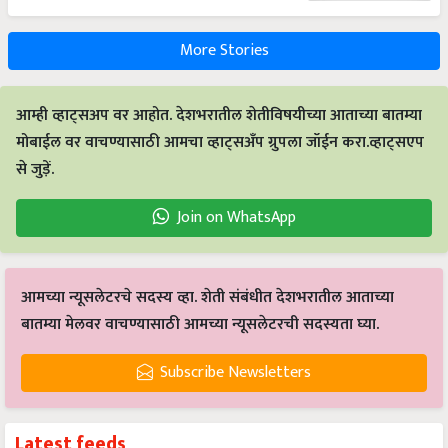
More Stories
आम्ही व्हाट्सअप वर आहोत. देशभरातील शेतीविषयीच्या आताच्या बातम्या
मोबाईल वर वाचण्यासाठी आमचा व्हाट्सअँप ग्रुपला जॉईन करा.व्हाट्सएप
से जुड़ें.
Join on WhatsApp
आमच्या न्यूसलेटरचे सदस्य व्हा. शेती संबंधीत देशभरातील आताच्या
बातम्या मेलवर वाचण्यासाठी आमच्या न्यूसलेटरची सदस्यता घ्या.
Subscribe Newsletters
Latest feeds