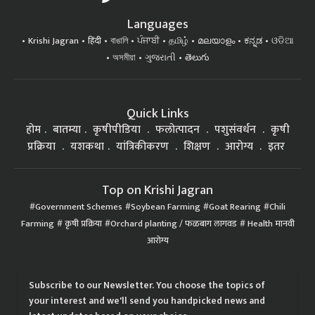
Languages
Krishi Jagran
हिंदी
বাঙালি
ਪੰਜਾਬੀ
தமிழ்
മലയാളം
ಕನ್ನಡ
ଓଡିଆ
অসমীয়া
ગુજરાતી
తెలుగు
Quick Links
होम
बातम्या
कृषीपीडिया
फलोत्पादन
पशुसंवर्धन
कृषी
प्रक्रिया
यशकथा
यांत्रिकीकरण
शिक्षण
आरोग्य
इतर
Top on Krishi Jagran
Government Schemes
Soybean Farming
Goat Rearing
Chili
Farming
कृषी प्रक्रिया
Orchard planting / फळबाग लागवड
Health मानवी
आरोग्य
Subscribe to our Newsletter. You choose the topics of
your interest and we'll send you handpicked news and