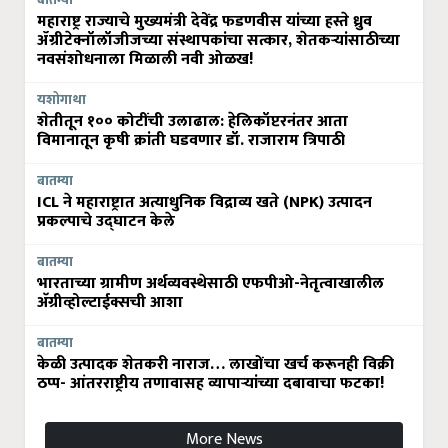
बातम्या
महाराष्ट्र राज्याचे मुख्यमंत्री देवेंद्र फडणवीस यांच्या हस्ते ध्रुव
ॲग्रीटेक्नॉलॉजीजच्या संस्थापकांचा सत्कार, शेतकऱ्यांसाठीच्या
नवसंशोधनाला मिळाली नवी ओळख!
यशोगाथा
शेतीतून १०० कोटींची उलाढाल: हेलिकॉप्टरनंतर आता
विमानातून कृषी क्रांती घडवणार डॉ. राजाराम त्रिपाठी
बातम्या
ICL ने महाराष्ट्रात अत्याधुनिक विद्राव्य खते (NPK) उत्पादन
प्रकल्पाचे उद्घाटन केले
बातम्या
भारताच्या ग्रामीण अर्थव्यवस्थेसाठी एफपीओ-नेतृत्वाखालील
अ‍ॅग्रीव्होल्टाईक्सची आशा
बातम्या
केळी उत्पादक शेतकरी नाराज… लाखोंचा खर्च करूनही विक्री
ठप्प- आंतरराष्ट्रीय तणावासह व्यापाऱ्यांच्या दबावाचा फटका!
More News