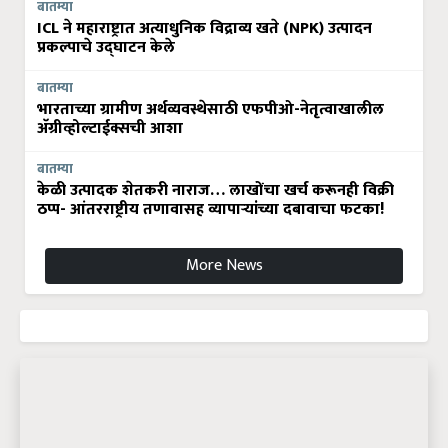
बातम्या
ICL ने महाराष्ट्रात अत्याधुनिक विद्राव्य खते (NPK) उत्पादन
प्रकल्पाचे उद्घाटन केले
बातम्या
भारताच्या ग्रामीण अर्थव्यवस्थेसाठी एफपीओ-नेतृत्वाखालील
अ‍ॅग्रीव्होल्टाईक्सची आशा
बातम्या
केळी उत्पादक शेतकरी नाराज… लाखोंचा खर्च करूनही विक्री
ठप्प- आंतरराष्ट्रीय तणावासह व्यापाऱ्यांच्या दबावाचा फटका!
More News