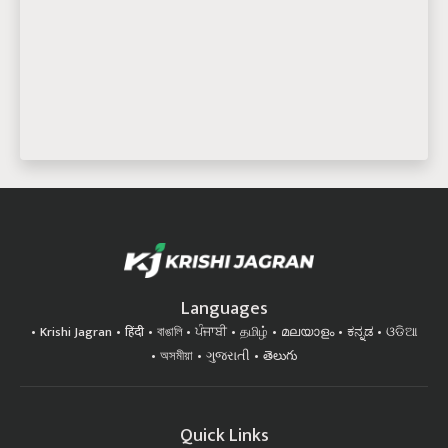
Languages
Krishi Jagran
हिंदी
বাঙালি
ਪੰਜਾਬੀ
தமிழ்
മലയാളം
ಕನ್ನಡ
ଓଡିଆ
অসমীয়া
ગુજરાતી
తెలుగు
Quick Links