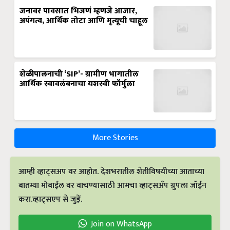
जनावर पावसात भिजणं म्हणजे आजार,
अपंगत्व, आर्थिक तोटा आणि मृत्यूची चाहूल
शेळीपालनाची ‘SIP’- ग्रामीण भागातील
आर्थिक स्वावलंबनाचा यशस्वी फॉर्मुला
More Stories
आम्ही व्हाट्सअप वर आहोत. देशभरातील शेतीविषयीच्या आताच्या
बातम्या मोबाईल वर वाचण्यासाठी आमचा व्हाट्सअँप ग्रुपला जॉईन
करा.व्हाट्सएप से जुड़ें.
Join on WhatsApp