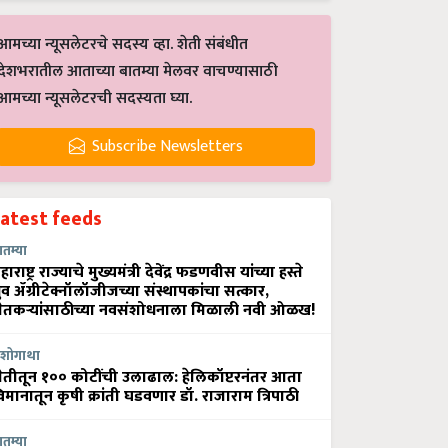
आमच्या न्यूसलेटरचे सदस्य व्हा. शेती संबंधीत
देशभरातील आताच्या बातम्या मेलवर वाचण्यासाठी
आमच्या न्यूसलेटरची सदस्यता घ्या.
Subscribe Newsletters
Latest feeds
ातम्या
हाराष्ट्र राज्याचे मुख्यमंत्री देवेंद्र फडणवीस यांच्या हस्ते
्रुव ॲग्रीटेक्नॉलॉजीजच्या संस्थापकांचा सत्कार,
ेतकऱ्यांसाठीच्या नवसंशोधनाला मिळाली नवी ओळख!
शोगाथा
ेतीतून १०० कोटींची उलाढाल: हेलिकॉप्टरनंतर आता
िमानातून कृषी क्रांती घडवणार डॉ. राजाराम त्रिपाठी
ातम्या