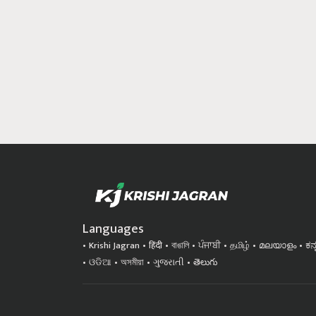
Languages
Krishi Jagran
हिंदी
বাঙালি
ਪੰਜਾਬੀ
தமிழ்
മലയാളം
ಕನ
ଓଡିଆ
অসমীয়া
ગુજરાતી
తెలుగు