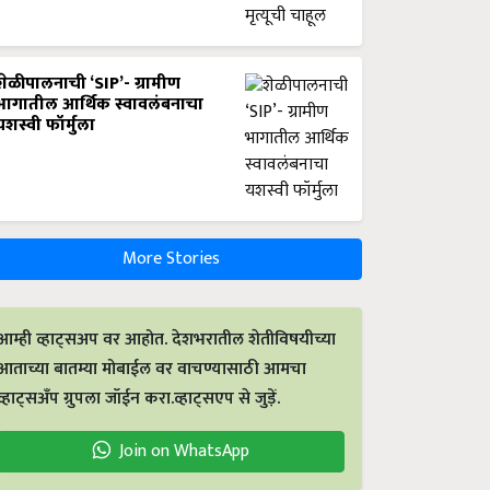
शेळीपालनाची ‘SIP’- ग्रामीण
भागातील आर्थिक स्वावलंबनाचा
यशस्वी फॉर्मुला
More Stories
आम्ही व्हाट्सअप वर आहोत. देशभरातील शेतीविषयीच्या
आताच्या बातम्या मोबाईल वर वाचण्यासाठी आमचा
व्हाट्सअँप ग्रुपला जॉईन करा.व्हाट्सएप से जुड़ें.
Join on WhatsApp