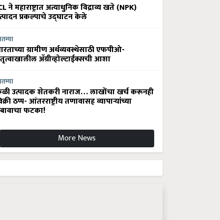
CL ने महाराष्ट्रात अत्याधुनिक विद्राव्य खते (NPK)
त्पादन प्रकल्पाचे उद्घाटन केले
ातम्या
ारताच्या ग्रामीण अर्थव्यवस्थेसाठी एफपीओ-
ेतृत्वाखालील अ‍ॅग्रीव्होल्टाईक्सची आशा
ातम्या
ेळी उत्पादक शेतकरी नाराज… लाखोंचा खर्च करूनही
िक्री ठप्प- आंतरराष्ट्रीय तणावासह व्यापाऱ्यांच्या
बावाचा फटका!
More News