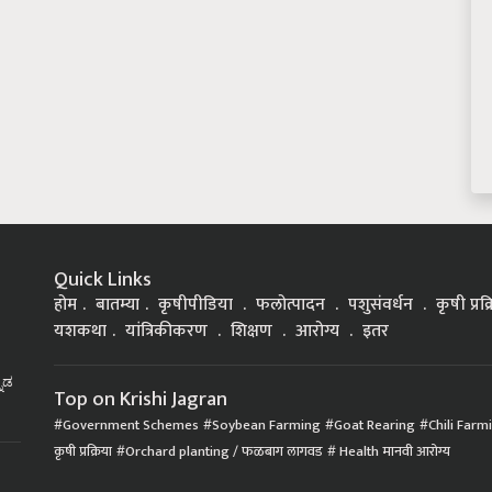
Quick Links
होम
बातम्या
कृषीपीडिया
फलोत्पादन
पशुसंवर्धन
कृषी प्रक
यशकथा
यांत्रिकीकरण
शिक्षण
आरोग्य
इतर
್ನಡ
Top on Krishi Jagran
Government Schemes
Soybean Farming
Goat Rearing
Chili Farm
कृषी प्रक्रिया
Orchard planting / फळबाग लागवड
Health मानवी आरोग्य