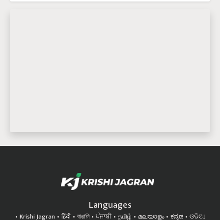
Languages
Krishi Jagran
हिंदी
বাঙালি
ਪੰਜਾਬੀ
தமிழ்
മലയാളം
ಕನ್ನಡ
ଓଡିଆ