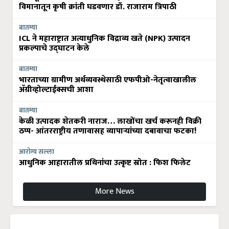
विमानातून कृषी क्रांती घडवणार डॉ. राजाराम त्रिपाठी
बातम्या
ICL ने महाराष्ट्रात अत्याधुनिक विद्राव्य खते (NPK) उत्पादन
प्रकल्पाचे उद्घाटन केले
बातम्या
भारताच्या ग्रामीण अर्थव्यवस्थेसाठी एफपीओ-नेतृत्वाखालील
अ‍ॅग्रीव्होल्टाईक्सची आशा
बातम्या
केळी उत्पादक शेतकरी नाराज… लाखोंचा खर्च करूनही विक्री
ठप्प- आंतरराष्ट्रीय तणावासह व्यापाऱ्यांच्या दबावाचा फटका!
आरोग्य सल्ला
आधुनिक आहारातील प्रथिनांचा उत्कृष्ट स्रोत : फिश फिलेट
More News