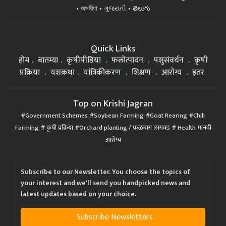
অসমীয়া
ગુજરાતી
తెలుగు
Quick Links
होम
बातम्या
कृषीपीडिया
फलोत्पादन
पशुसंवर्धन
कृषी
प्रक्रिया
यशकथा
यांत्रिकीकरण
शिक्षण
आरोग्य
इतर
Top on Krishi Jagran
Government Schemes
Soybean Farming
Goat Rearing
Chili
Farming
कृषी प्रक्रिया
Orchard planting / फळबाग लागवड
Health मानवी
आरोग्य
Subscribe to our Newsletter. You choose the topics of
your interest and we'll send you handpicked news and
latest updates based on your choice.
Subscribe Newsletters