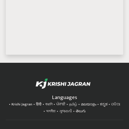
Languages
Krishi Jagran
हिंदी
বাঙালি
ਪੰਜਾਬੀ
தமிழ்
മലയാളം
ಕನ್ನಡ
ଓଡିଆ
অসমীয়া
ગુજરાતી
తెలుగు