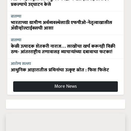
प्रकल्पाचे उद्घाटन केले
बातम्या
भारताच्या ग्रामीण अर्थव्यवस्थेसाठी एफपीओ-नेतृत्वाखालील
अ‍ॅग्रीव्होल्टाईक्सची आशा
बातम्या
केळी उत्पादक शेतकरी नाराज… लाखोंचा खर्च करूनही विक्री
ठप्प- आंतरराष्ट्रीय तणावासह व्यापाऱ्यांच्या दबावाचा फटका!
आरोग्य सल्ला
आधुनिक आहारातील प्रथिनांचा उत्कृष्ट स्रोत : फिश फिलेट
More News