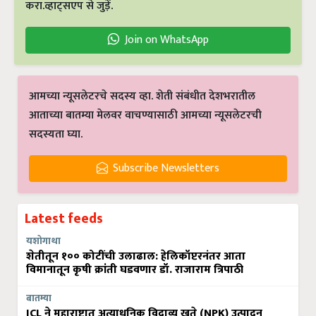
करा.व्हाट्सएप से जुड़ें.
Join on WhatsApp
आमच्या न्यूसलेटरचे सदस्य व्हा. शेती संबंधीत देशभरातील
आताच्या बातम्या मेलवर वाचण्यासाठी आमच्या न्यूसलेटरची
सदस्यता घ्या.
Subscribe Newsletters
Latest feeds
यशोगाथा
शेतीतून १०० कोटींची उलाढाल: हेलिकॉप्टरनंतर आता
विमानातून कृषी क्रांती घडवणार डॉ. राजाराम त्रिपाठी
बातम्या
ICL ने महाराष्ट्रात अत्याधुनिक विद्राव्य खते (NPK) उत्पादन