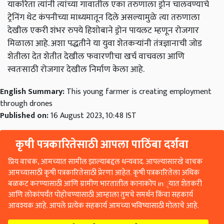
याकरिता त्यांनी त्यांच्या गावातील एका तरुणाला ड्रोन चालवण्याचे
ट्रेनिंग थेट कंपनीच्या माध्यमातून दिले असल्यामुळे त्या तरुणाला
देखील एकरी शंभर रुपये हिशोबाने ड्रोन पायलट म्हणून रोजगार
मिळाला आहे. अशा पद्धतीने या युवा शेतकऱ्यांनी तंत्रज्ञानाची जोड
शेतीला देत शेतीत देखील फवारणीचा खर्च वाचवला आणि
स्वतःसाठी रोजगार देखील निर्माण केला आहे.
English Summary:
This young farmer is creating employment
through drones
Published on:
16 August 2023, 10:48 IST
कृषी पत्रकारितेसाठी आपला पाठिंबा दर्शवा
प्रिय वाचक, आमच्यात सामील झाल्याबद्दल धन्यवाद. आपल्यासारखे वाचक
आमच्यासाठी कृषी पत्रकारितेसाठी प्रेरणा आहेत. कृषी पत्रकारितेला अधिक
बळकट करण्यासाठी आणि ग्रामीण भारतातील कानाकोप in्यात शेतकरी
आणि लोकांपर्यंत पोहोचण्यासाठी आम्हाला तुमचे समर्थन किंवा सहकार्य
आवश्यक आहे. आपले प्रत्येक सहकार्य आमच्या भविष्यासाठी मोलाचे आहे.