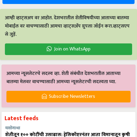
आम्ही व्हाट्सअप वर आहोत. देशभरातील शेतीविषयीच्या आताच्या बातम्या
मोबाईल वर वाचण्यासाठी आमचा व्हाट्सअँप ग्रुपला जॉईन करा.व्हाट्सएप
से जुड़ें.
Join on WhatsApp
आमच्या न्यूसलेटरचे सदस्य व्हा. शेती संबंधीत देशभरातील आताच्या
बातम्या मेलवर वाचण्यासाठी आमच्या न्यूसलेटरची सदस्यता घ्या.
Subscribe Newsletters
Latest feeds
यशोगाथा
शेतीतून १०० कोटींची उलाढाल: हेलिकॉप्टरनंतर आता विमानातून कृषी