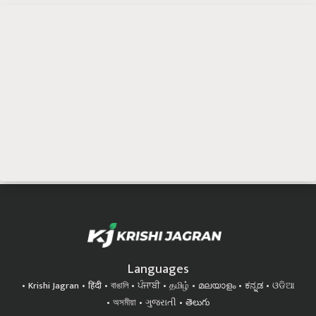
Languages
Krishi Jagran
हिंदी
বাঙালি
ਪੰਜਾਬੀ
தமிழ்
മലയാളം
ಕನ್ನಡ
ଓଡିଆ
অসমীয়া
ગુજરાતી
తెలుగు