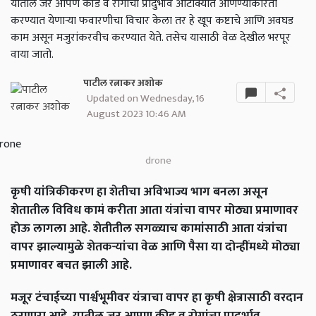
यातील जर आपण कीड व रोगांचा प्रादुर्भाव आटोक्यात आणण्याकरिता
करण्यात येणाऱ्या फवारणीचा विचार केला तर हे खूप कष्टाचे आणि अवघड
काम असून मजुरांकरवीच करण्यात येते. तसेच यासाठी वेळ देखील भरपूर
वाया जातो.
पाटील रत्नाकर अशोक
Updated on Wednesday, 16
August 2023 10:46 AM
drone
कृषी यांत्रिकीकरण हा शेतीचा अविभाज्य भाग बनला असून
शेतातील विविध कामं करीता आता यंत्रांचा वापर मोठ्या प्रमाणावर
होऊ लागला आहे. शेतीतील सगळ्याच कामांसाठी आता यंत्रांचा
वापर झाल्यामुळे शेतकऱ्यांचा वेळ आणि पैसा या दोन्हींमध्ये मोठ्या
प्रमाणावर बचत झाली आहे.
मजूर टंचाईच्या पार्श्वभूमीवर यंत्राचा वापर हा कृषी क्षेत्रासाठी वरदान
ठरणारा आहे. यातील जर आपण कीड व रोगांचा प्रादुर्भाव