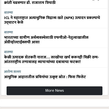
क्रांती घडवणार डॉ. राजाराम त्रिपाठी
बातम्या
ICL ने महाराष्ट्रात अत्याधुनिक विद्राव्य खते (NPK) उत्पादन प्रकल्पाचे
उद्घाटन केले
बातम्या
भारताच्या ग्रामीण अर्थव्यवस्थेसाठी एफपीओ-नेतृत्वाखालील
अ‍ॅग्रीव्होल्टाईक्सची आशा
बातम्या
केळी उत्पादक शेतकरी नाराज… लाखोंचा खर्च करूनही विक्री ठप्प-
आंतरराष्ट्रीय तणावासह व्यापाऱ्यांच्या दबावाचा फटका!
आरोग्य सल्ला
आधुनिक आहारातील प्रथिनांचा उत्कृष्ट स्रोत : फिश फिलेट
More News