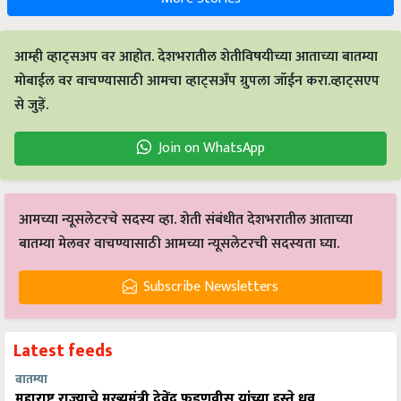
आम्ही व्हाट्सअप वर आहोत. देशभरातील शेतीविषयीच्या आताच्या बातम्या
मोबाईल वर वाचण्यासाठी आमचा व्हाट्सअँप ग्रुपला जॉईन करा.व्हाट्सएप
से जुड़ें.
Join on WhatsApp
आमच्या न्यूसलेटरचे सदस्य व्हा. शेती संबंधीत देशभरातील आताच्या
बातम्या मेलवर वाचण्यासाठी आमच्या न्यूसलेटरची सदस्यता घ्या.
Subscribe Newsletters
Latest feeds
बातम्या
महाराष्ट्र राज्याचे मुख्यमंत्री देवेंद्र फडणवीस यांच्या हस्ते ध्रुव