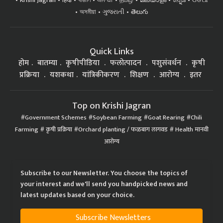
Krishi Jagran
हिंदी
বাঙালি
ਪੰਜਾਬੀ
தமிழ்
മലയാളം
ಕನ್ನಡ
ଓଡିଆ
অসমীয়া
ગુજરાતી
తెలుగు
Quick Links
होम
बातम्या
कृषीपीडिया
फलोत्पादन
पशुसंवर्धन
कृषी
प्रक्रिया
यशकथा
यांत्रिकीकरण
शिक्षण
आरोग्य
इतर
Top on Krishi Jagran
Government Schemes
Soybean Farming
Goat Rearing
Chili
Farming
कृषी प्रक्रिया
Orchard planting / फळबाग लागवड
Health मानवी
आरोग्य
Subscribe to our Newsletter. You choose the topics of
your interest and we'll send you handpicked news and
latest updates based on your choice.
Subscribe Newsletters