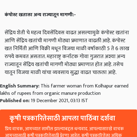
कंपोस्ट खताला अन्य राज्यातून मागणी:-
सेंद्रिय शेती चे महत्व दिवसेंदिवस वाढत असल्यामुळे कंपोस्ट खतांना
आणि सेंद्रिय खतांची मागणी मोठ्या प्रमाणात वाढली आहे. कंपोस्ट
खत निर्मिती आणि विक्री मधून विजया माळी वर्षाकाठी 5 ते 6 लाख
रुपये कमवत असतात. महाराष्ट्र कर्नाटक गोवा गुजरात अश्या अन्य
राज्यातून सेंद्रिय खतांची मागणी मोठ्या प्रमाणात होत आहे. तसेच
यातून विजया माळी यांचा व्यवसाय सुद्धा वाढत चालला आहे.
English Summary:
This farmer woman from Kolhapur earned
lakhs of rupees from organic manure production
Published on:
19 December 2021, 03:13 IST
कृषी पत्रकारितेसाठी आपला पाठिंबा दर्शवा
प्रिय वाचक, आमच्यात सामील झाल्याबद्दल धन्यवाद. आपल्यासारखे वाचक
आमच्यासाठी कृषी पत्रकारितेसाठी प्रेरणा आहेत. कृषी पत्रकारितेला अधिक