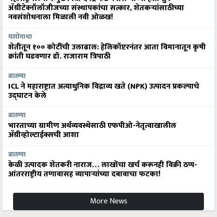
ॲग्रीटेक्नॉलॉजीजच्या संस्थापकांचा सत्कार, शेतकऱ्यांसाठीच्या
नवसंशोधनाला मिळाली नवी ओळख!
यशोगाथा
शेतीतून १०० कोटींची उलाढाल: हेलिकॉप्टरनंतर आता विमानातून कृषी
क्रांती घडवणार डॉ. राजाराम त्रिपाठी
बातम्या
ICL ने महाराष्ट्रात अत्याधुनिक विद्राव्य खते (NPK) उत्पादन प्रकल्पाचे
उद्घाटन केले
बातम्या
भारताच्या ग्रामीण अर्थव्यवस्थेसाठी एफपीओ-नेतृत्वाखालील
अ‍ॅग्रीव्होल्टाईक्सची आशा
बातम्या
केळी उत्पादक शेतकरी नाराज… लाखोंचा खर्च करूनही विक्री ठप्प-
आंतरराष्ट्रीय तणावासह व्यापाऱ्यांच्या दबावाचा फटका!
More News