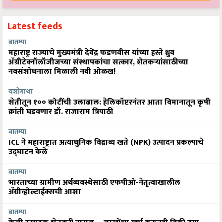
Latest feeds
बातम्या
महाराष्ट्र राज्याचे मुख्यमंत्री देवेंद्र फडणवीस यांच्या हस्ते ध्रुव
ॲग्रीटेक्नॉलॉजीजच्या संस्थापकांचा सत्कार, शेतकऱ्यांसाठीच्या
नवसंशोधनाला मिळाली नवी ओळख!
यशोगाथा
शेतीतून १०० कोटींची उलाढाल: हेलिकॉप्टरनंतर आता विमानातून कृषी
क्रांती घडवणार डॉ. राजाराम त्रिपाठी
बातम्या
ICL ने महाराष्ट्रात अत्याधुनिक विद्राव्य खते (NPK) उत्पादन प्रकल्पाचे
उद्घाटन केले
बातम्या
भारताच्या ग्रामीण अर्थव्यवस्थेसाठी एफपीओ-नेतृत्वाखालील
अ‍ॅग्रीव्होल्टाईक्सची आशा
बातम्या