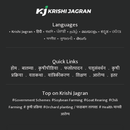
Languages
Krishi Jagran
हिंदी
বাঙালি
ਪੰਜਾਬੀ
தமிழ்
മലയാളം
ಕನ್ನಡ
ଓଡିଆ
অসমীয়া
ગુજરાતી
తెలుగు
Quick Links
होम
बातम्या
कृषीपीडिया
फलोत्पादन
पशुसंवर्धन
कृषी
प्रक्रिया
यशकथा
यांत्रिकीकरण
शिक्षण
आरोग्य
इतर
Top on Krishi Jagran
Government Schemes
Soybean Farming
Goat Rearing
Chili
Farming
कृषी प्रक्रिया
Orchard planting / फळबाग लागवड
Health मानवी
आरोग्य