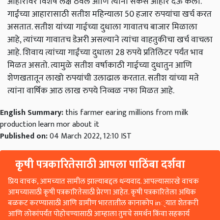
आहारावर विशेष लक्ष ठेवले आणि त्यांना सकस आहार देऊ केला.
गाईंच्या आहारासाठी सतीश महिन्याला 50 हजार रुपयांचा खर्च करत
असतात. सतीश यांच्या गाईच्या दुधाला गावातच बाजार मिळाला
आहे, त्यांच्या गावातच डेअरी असल्याने त्यांचा वाहतुकीचा खर्च वाचला
आहे. शिवाय त्यांच्या गाईंच्या दुधाला 28 रुपये प्रतिलिटर पर्यंत भाव
मिळत असतो. त्यामुळे सतीश वर्षाकाठी गाईच्या दुधातुन आणि
शेणखतातून लाखो रुपयांची उलाढाल करतात. सतीश यांच्या मते
त्यांना वार्षिक आठ लाख रुपये निव्वळ नफा मिळत आहे.
English Summary:
this farmer earing millions from milk
production learn mor about it
Published on:
04 March 2022, 12:10 IST
कृषी पत्रकारितेसाठी आपला पाठिंबा दर्शवा
प्रिय वाचक, आमच्यात सामील झाल्याबद्दल धन्यवाद. आपल्यासारखे वाचक
आमच्यासाठी कृषी पत्रकारितेसाठी प्रेरणा आहेत. कृषी पत्रकारितेला अधिक
बळकट करण्यासाठी आणि ग्रामीण भारतातील कानाकोप in्यात शेतकरी
आणि लोकांपर्यंत पोहोचण्यासाठी आम्हाला तुमचे समर्थन किंवा सहकार्य