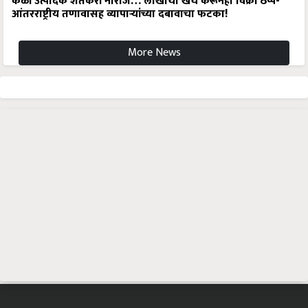
केळी उत्पादक शेतकरी नाराज… लाखोंचा खर्च करूनही विक्री ठप्प-
आंतरराष्ट्रीय तणावासह व्यापाऱ्यांच्या दबावाचा फटका!
More News