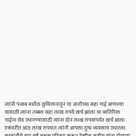
त्यांनी पंजाब मधील लुधियानातुन या जातीच्या सहा गाई आणल्या
यासाठी त्यांना तब्बल सहा लाख रुपये खर्च झाला या व्यतिरिक्त
गाईंना शेड उभारण्यासाठी त्यांना दोन लाख रुपयांपर्यंत खर्च आला
एकंदरीत आठ लाख रुपयात त्यांनी आपला दुग्ध व्यवसाय उभारला.
सुरवातीचे चार वर्ष अथक परिश्रम करून देखील सतीश यांना होणारा