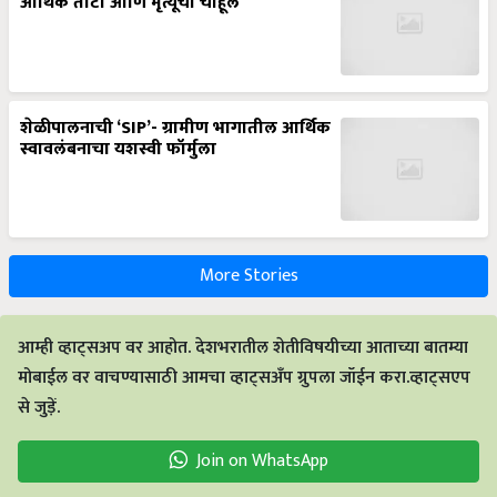
आर्थिक तोटा आणि मृत्यूची चाहूल
शेळीपालनाची ‘SIP’- ग्रामीण भागातील आर्थिक
स्वावलंबनाचा यशस्वी फॉर्मुला
More Stories
आम्ही व्हाट्सअप वर आहोत. देशभरातील शेतीविषयीच्या आताच्या बातम्या
मोबाईल वर वाचण्यासाठी आमचा व्हाट्सअँप ग्रुपला जॉईन करा.व्हाट्सएप
से जुड़ें.
Join on WhatsApp