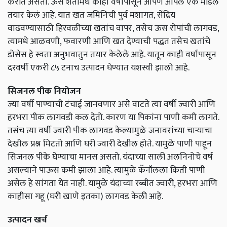
करीत असतो. ऊस शेतीमधे काही वर्षापासून आपण आपल एक मॉडेल
तयार केलं आहे. यात खत जमिनिची पुर्व मशागत, सेंद्रिय
वाढवण्यासाठी हिरवळीच्या खतांच वापर, तसेच ऊस रोपांची लागवड,
त्यामधे आळवणी, फवारणी आणि खत देण्याची पद्धत तसेच खतांचे
डोसेस हे स्वता अनुभवातुन तयार केलेले आहे. यातून काही वर्षापासून
दरवर्षी एकरी ८५ टनाच उत्पादन घेण्यात यशस्वी झालो आहे.
सिजनल पीक नियोजन
ज्या वर्षी पाण्याची टंचाई जानवणार असे वाटते त्या वर्षी ज्वारी आणि
हरभरा पीक लागवडी कल देतो. कारण या पिकांना पाणी कमी लागते.
तसंच त्या वर्षी ज्वारी पीक लागवड केल्यामुळे जनावरांच्या चाऱ्याचा
देखील प्रश्न मिटतो आणि घरी ज्वारी देखील होते. यामुळे पाणी पाहून
सिजनल पीके घेण्याचा मानस असतो. यंदाच्या साली अलनिनोचे वर्ष
असल्याने पाऊस कमी झाला आहे. त्यामुळे कॅनॉलला किती पाणी
असेल हे सांगता येत नाही. यामुळे यंदाच्या रब्बीत ज्वारी, हरभरा आणि
काहीसा गहू (घरी खाणे इतका) लागवड केली आहे.
उत्पादन खर्च