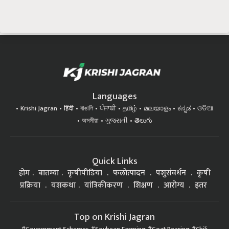
Languages
Krishi Jagran
हिंदी
বাঙালি
ਪੰਜਾਬੀ
தமிழ்
മലയാളം
ಕನ್ನಡ
ଓଡିଆ
অসমীয়া
ગુજરાતી
తెలుగు
Quick Links
होम
बातम्या
कृषीपीडिया
फलोत्पादन
पशुसंवर्धन
कृषी
प्रक्रिया
यशकथा
यांत्रिकीकरण
शिक्षण
आरोग्य
इतर
Top on Krishi Jagran