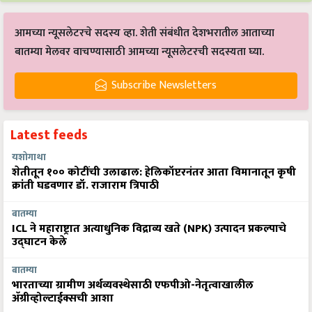
आमच्या न्यूसलेटरचे सदस्य व्हा. शेती संबंधीत देशभरातील आताच्या
बातम्या मेलवर वाचण्यासाठी आमच्या न्यूसलेटरची सदस्यता घ्या.
Subscribe Newsletters
Latest feeds
यशोगाथा
शेतीतून १०० कोटींची उलाढाल: हेलिकॉप्टरनंतर आता विमानातून कृषी
क्रांती घडवणार डॉ. राजाराम त्रिपाठी
बातम्या
ICL ने महाराष्ट्रात अत्याधुनिक विद्राव्य खते (NPK) उत्पादन प्रकल्पाचे
उद्घाटन केले
बातम्या
भारताच्या ग्रामीण अर्थव्यवस्थेसाठी एफपीओ-नेतृत्वाखालील
अ‍ॅग्रीव्होल्टाईक्सची आशा