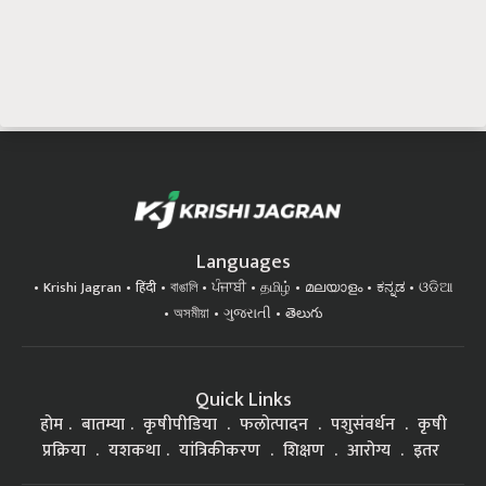
Languages
Krishi Jagran
हिंदी
বাঙালি
ਪੰਜਾਬੀ
தமிழ்
മലയാളം
ಕನ್ನಡ
ଓଡିଆ
অসমীয়া
ગુજરાતી
తెలుగు
Quick Links
होम
बातम्या
कृषीपीडिया
फलोत्पादन
पशुसंवर्धन
कृषी
प्रक्रिया
यशकथा
यांत्रिकीकरण
शिक्षण
आरोग्य
इतर