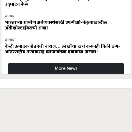
उद्घाटन केले
बातम्या
भारताच्या ग्रामीण अर्थव्यवस्थेसाठी एफपीओ-नेतृत्वाखालील
अ‍ॅग्रीव्होल्टाईक्सची आशा
बातम्या
केळी उत्पादक शेतकरी नाराज… लाखोंचा खर्च करूनही विक्री ठप्प-
आंतरराष्ट्रीय तणावासह व्यापाऱ्यांच्या दबावाचा फटका!
More News