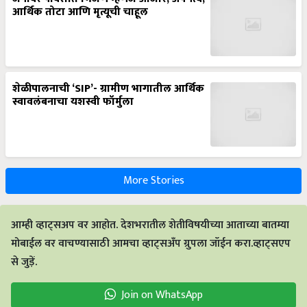
आर्थिक तोटा आणि मृत्यूची चाहूल
शेळीपालनाची ‘SIP’- ग्रामीण भागातील आर्थिक
स्वावलंबनाचा यशस्वी फॉर्मुला
More Stories
आम्ही व्हाट्सअप वर आहोत. देशभरातील शेतीविषयीच्या आताच्या बातम्या
मोबाईल वर वाचण्यासाठी आमचा व्हाट्सअँप ग्रुपला जॉईन करा.व्हाट्सएप
से जुड़ें.
Join on WhatsApp