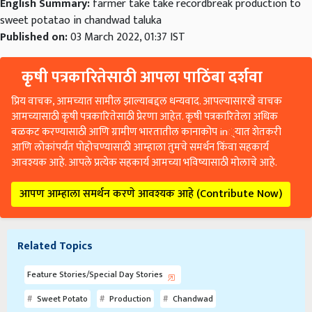
English Summary:
farmer take take recordbreak production to
sweet potatao in chandwad taluka
Published on:
03 March 2022, 01:37 IST
कृषी पत्रकारितेसाठी आपला पाठिंबा दर्शवा
प्रिय वाचक, आमच्यात सामील झाल्याबद्दल धन्यवाद. आपल्यासारखे वाचक
आमच्यासाठी कृषी पत्रकारितेसाठी प्रेरणा आहेत. कृषी पत्रकारितेला अधिक
बळकट करण्यासाठी आणि ग्रामीण भारतातील कानाकोप in्यात शेतकरी
आणि लोकांपर्यंत पोहोचण्यासाठी आम्हाला तुमचे समर्थन किंवा सहकार्य
आवश्यक आहे. आपले प्रत्येक सहकार्य आमच्या भविष्यासाठी मोलाचे आहे.
आपण आम्हाला समर्थन करणे आवश्यक आहे (Contribute Now)
Related Topics
Feature Stories/Special Day Stories
Sweet Potato
Production
Chandwad