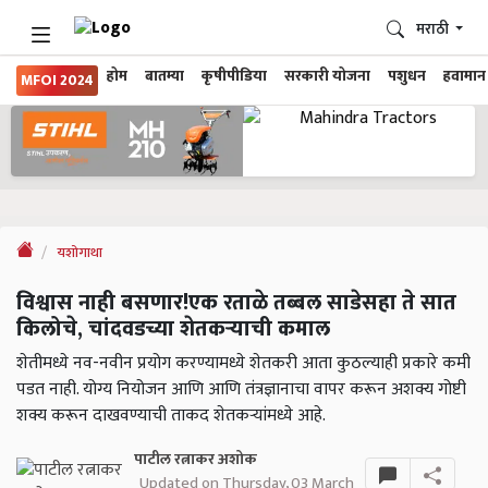
मराठी
होम
बातम्या
कृषीपीडिया
सरकारी योजना
पशुधन
हवामान
MFOI 2024
यशोगाथा
विश्वास नाही बसणार!एक रताळे तब्बल साडेसहा ते सात
किलोचे, चांदवडच्या शेतकऱ्याची कमाल
शेतीमध्ये नव-नवीन प्रयोग करण्यामध्ये शेतकरी आता कुठल्याही प्रकारे कमी
पडत नाही. योग्य नियोजन आणि आणि तंत्रज्ञानाचा वापर करून अशक्य गोष्टी
शक्य करून दाखवण्याची ताकद शेतकऱ्यांमध्ये आहे.
पाटील रत्नाकर अशोक
Updated on Thursday, 03 March