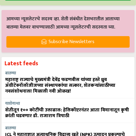
आमच्या न्यूसलेटरचे सदस्य व्हा. शेती संबंधीत देशभरातील आताच्या
बातम्या मेलवर वाचण्यासाठी आमच्या न्यूसलेटरची सदस्यता घ्या.
Subscribe Newsletters
Latest feeds
बातम्या
महाराष्ट्र राज्याचे मुख्यमंत्री देवेंद्र फडणवीस यांच्या हस्ते ध्रुव
ॲग्रीटेक्नॉलॉजीजच्या संस्थापकांचा सत्कार, शेतकऱ्यांसाठीच्या
नवसंशोधनाला मिळाली नवी ओळख!
यशोगाथा
शेतीतून १०० कोटींची उलाढाल: हेलिकॉप्टरनंतर आता विमानातून कृषी
क्रांती घडवणार डॉ. राजाराम त्रिपाठी
बातम्या
ICL ने महाराष्ट्रात अत्याधुनिक विद्राव्य खते (NPK) उत्पादन प्रकल्पाचे