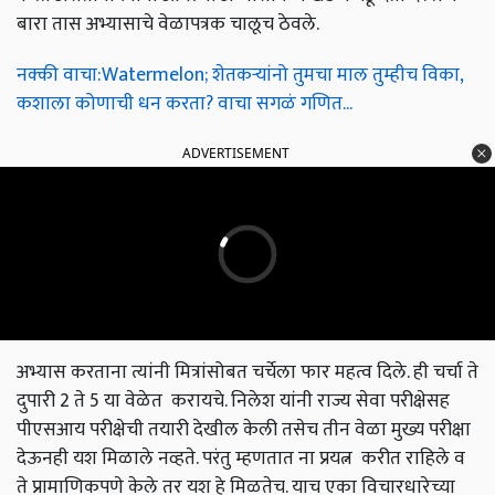
बारा तास अभ्यासाचे वेळापत्रक चालूच ठेवले.
नक्की वाचा:Watermelon; शेतकऱ्यांनो तुमचा माल तुम्हीच विका,
कशाला कोणाची धन करता? वाचा सगळं गणित...
ADVERTISEMENT
अभ्यास करताना त्यांनी मित्रांसोबत चर्चेला फार महत्व दिले. ही चर्चा ते
दुपारी 2 ते 5 या वेळेत करायचे. निलेश यांनी राज्य सेवा परीक्षेसह
पीएसआय परीक्षेची तयारी देखील केली तसेच तीन वेळा मुख्य परीक्षा
देऊनही यश मिळाले नव्हते. परंतु म्हणतात ना प्रयत्न करीत राहिले व
ते प्रामाणिकपणे केले तर यश हे मिळतेच. याच एका विचारधारेच्या