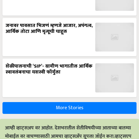
जनावर पावसात भिजणं म्हणजे आजार, अपंगत्व,
आर्थिक तोटा आणि मृत्यूची चाहूल
शेळीपालनाची ‘SIP’- ग्रामीण भागातील आर्थिक
स्वावलंबनाचा यशस्वी फॉर्मुला
More Stories
आम्ही व्हाट्सअप वर आहोत. देशभरातील शेतीविषयीच्या आताच्या बातम्या
मोबाईल वर वाचण्यासाठी आमचा व्हाट्सअँप ग्रुपला जॉईन करा.व्हाट्सएप