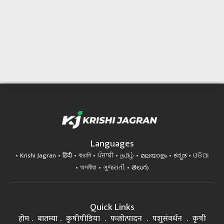
Languages
Krishi Jagran
हिंदी
বাঙালি
ਪੰਜਾਬੀ
தமிழ்
മലയാളം
ಕನ್ನಡ
ଓଡିଆ
অসমীয়া
ગુજરાતી
తెలుగు
Quick Links
होम
बातम्या
कृषीपीडिया
फलोत्पादन
पशुसंवर्धन
कृषी