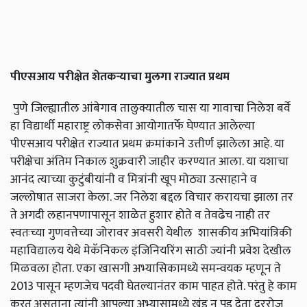
पीएसआय
परीक्षेत
शेतकऱ्याचा
मुलगा
राज्यात
प्रथम
पुणे जिल्ह्यातील आंबेगाव तालुक्यातील चास या गावाचा निलेश बर्वे
हा विद्यार्थी महाराष्ट्र लोकसेवा आयोगातर्फे घेण्यात आलेल्या
पीएसआय परीक्षेत राज्यात प्रथम क्रमांकाने उत्तीर्ण झालेला आहे. या
परीक्षेचा अंतिम निकाल शुक्रवारी जाहीर करण्यात आला. या यशाचा
आनंद त्याच्या कुटुंबीयांनी व मित्रांनी खूप मोठ्या उत्साहाने व
जल्लोषात साजरा केला. जर निलेश बद्दल विचार करायचा झाला तर
ते अगदी लहानपणापासून शाळेत हुशार होते व तेवढेच नाही तर
स्वतःच्या गुणवत्तेच्या जोरावर अवसरी येथील शासकीय अभियांत्रिकी
महाविद्यालय येथे मेकॅनिकल इंजिनियरिंग साठी ज्यांनी प्रवेश देखील
मिळवला होता. एका खासगी अभ्यासिकामध्ये समन्वयक म्हणून ते
2013 पासून म्हणजेच पदवी घेतल्यानंतर काम पाहत होते. परंतु हे काम
करत असताना त्यांनी आपल्या अभ्यासामध्ये खंड न पडू देता दररोज