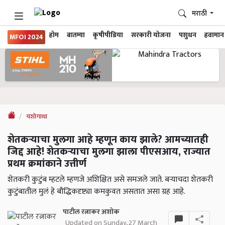
मराठी
होम
बातम्या
कृषीपीडिया
सरकारी योजना
पशुधन
हवामान
MFOI 2024
यशोगाथा
शेतकऱ्याचा मुलगा आहे म्हणून काय झाले? आमच्यातही
जिद्द आहे! शेतकऱ्याचा मुलगा झाला पीएसआय, राज्यात
प्रथम क्रमांकाने उत्तीर्ण
शेतकरी कुटुंब म्हटले म्हणजे अशिक्षित असे समजले जाते. बऱ्याचदा शेतकरी
कुटुंबातील मुलं हे बौद्धिकदृष्ट्या कमकुवत असतात असा ग्रह आहे.
पाटील रत्नाकर अशोक
Updated on Sunday, 27 March