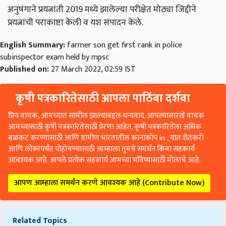
अनुषंगाने प्रयत्नांती 2019 मध्ये झालेल्या परीक्षेत मोठ्या जिद्दीने
प्रयत्नांची पराकाष्टा केली व यश संपादन केले.
English Summary:
farmer son get first rank in police
subinspector exam held by mpsc
Published on:
27 March 2022, 02:59 IST
कृषी पत्रकारितेसाठी आपला पाठिंबा दर्शवा
प्रिय वाचक, आमच्यात सामील झाल्याबद्दल धन्यवाद. आपल्यासारखे वाचक
आमच्यासाठी कृषी पत्रकारितेसाठी प्रेरणा आहेत. कृषी पत्रकारितेला अधिक
बळकट करण्यासाठी आणि ग्रामीण भारतातील कानाकोप in्यात शेतकरी
आणि लोकांपर्यंत पोहोचण्यासाठी आम्हाला तुमचे समर्थन किंवा सहकार्य
आवश्यक आहे. आपले प्रत्येक सहकार्य आमच्या भविष्यासाठी मोलाचे आहे.
आपण आम्हाला समर्थन करणे आवश्यक आहे (Contribute Now)
Related Topics