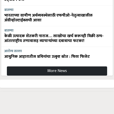
बातम्या
भारताच्या ग्रामीण अर्थव्यवस्थेसाठी एफपीओ-नेतृत्वाखालील
अ‍ॅग्रीव्होल्टाईक्सची आशा
बातम्या
केळी उत्पादक शेतकरी नाराज… लाखोंचा खर्च करूनही विक्री ठप्प-
आंतरराष्ट्रीय तणावासह व्यापाऱ्यांच्या दबावाचा फटका!
आरोग्य सल्ला
आधुनिक आहारातील प्रथिनांचा उत्कृष्ट स्रोत : फिश फिलेट
More News