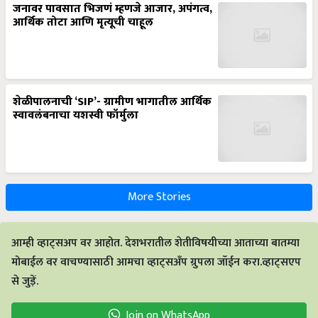
आर्थिक तोटा आणि मृत्यूची चाहूल
शेळीपालनाची ‘SIP’- ग्रामीण भागातील आर्थिक
स्वावलंबनाचा यशस्वी फॉर्मुला
More Stories
आम्ही व्हाट्सअप वर आहोत. देशभरातील शेतीविषयीच्या आताच्या बातम्या
मोबाईल वर वाचण्यासाठी आमचा व्हाट्सअँप ग्रुपला जॉईन करा.व्हाट्सएप
से जुड़ें.
Join on WhatsApp