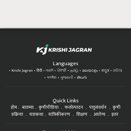
Languages
Krishi Jagran
हिंदी
বাঙালি
ਪੰਜਾਬੀ
தமிழ்
മലയാളം
ಕನ್ನಡ
ଓଡିଆ
অসমীয়া
ગુજરાતી
తెలుగు
Quick Links
होम
बातम्या
कृषीपीडिया
फलोत्पादन
पशुसंवर्धन
कृषी
प्रक्रिया
यशकथा
यांत्रिकीकरण
शिक्षण
आरोग्य
इतर
Top on Krishi Jagran