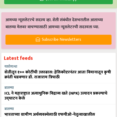
आमच्या न्यूसलेटरचे सदस्य व्हा. शेती संबंधीत देशभरातील आताच्या
बातम्या मेलवर वाचण्यासाठी आमच्या न्यूसलेटरची सदस्यता घ्या.
Subscribe Newsletters
Latest feeds
यशोगाथा
शेतीतून १०० कोटींची उलाढाल: हेलिकॉप्टरनंतर आता विमानातून कृषी
क्रांती घडवणार डॉ. राजाराम त्रिपाठी
बातम्या
ICL ने महाराष्ट्रात अत्याधुनिक विद्राव्य खते (NPK) उत्पादन प्रकल्पाचे
उद्घाटन केले
बातम्या
भारताच्या ग्रामीण अर्थव्यवस्थेसाठी एफपीओ-नेतृत्वाखालील
अ‍ॅग्रीव्होल्टाईक्सची आशा