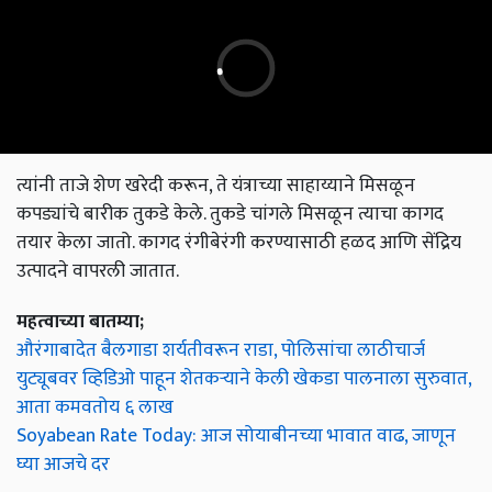
त्यांनी ताजे शेण खरेदी करून, ते यंत्राच्या साहाय्याने मिसळून
कपड्यांचे बारीक तुकडे केले. तुकडे चांगले मिसळून त्याचा कागद
तयार केला जातो. कागद रंगीबेरंगी करण्यासाठी हळद आणि सेंद्रिय
उत्पादने वापरली जातात.
महत्वाच्या बातम्या;
औरंगाबादेत बैलगाडा शर्यतीवरून राडा, पोलिसांचा लाठीचार्ज
युट्यूबवर व्हिडिओ पाहून शेतकऱ्याने केली खेकडा पालनाला सुरुवात,
आता कमवतोय ६ लाख
Soyabean Rate Today: आज सोयाबीनच्या भावात वाढ, जाणून
घ्या आजचे दर
English Summary:
Dung made gold! Earning crores from dung