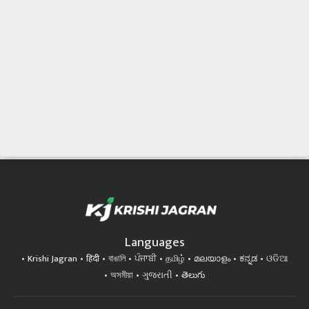
Languages
Krishi Jagran
हिंदी
বাঙালি
ਪੰਜਾਬੀ
தமிழ்
മലയാളം
ಕನ್ನಡ
ଓଡିଆ
অসমীয়া
ગુજરાતી
తెలుగు