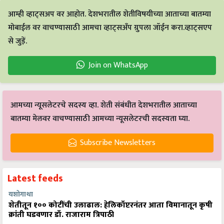
आम्ही व्हाट्सअप वर आहोत. देशभरातील शेतीविषयीच्या आताच्या बातम्या
मोबाईल वर वाचण्यासाठी आमचा व्हाट्सअँप ग्रुपला जॉईन करा.व्हाट्सएप
से जुड़ें.
Join on WhatsApp
आमच्या न्यूसलेटरचे सदस्य व्हा. शेती संबंधीत देशभरातील आताच्या
बातम्या मेलवर वाचण्यासाठी आमच्या न्यूसलेटरची सदस्यता घ्या.
Subscribe Newsletters
Latest feeds
यशोगाथा
शेतीतून १०० कोटींची उलाढाल: हेलिकॉप्टरनंतर आता विमानातून कृषी
क्रांती घडवणार डॉ. राजाराम त्रिपाठी