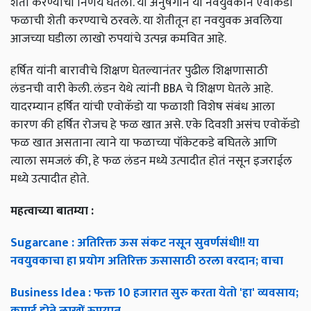
शेती करण्याचा निर्णय घेतला. या अनुषंगाने या नवयुवकाने एवोकॅडो
फळाची शेती करण्याचे ठरवले. या शेतीतून हा नवयुवक अवलिया
आजच्या घडीला लाखो रुपयांचे उत्पन्न कमवित आहे.
हर्षित यांनी बारावीचे शिक्षण घेतल्यानंतर पुढील शिक्षणासाठी
लंडनची वारी केली. लंडन येथे त्यांनी BBA चे शिक्षण घेतले आहे.
यादरम्यान हर्षित यांची एवोकॅडो या फळाशी विशेष संबंध आला
कारण की हर्षित रोजच हे फळ खात असे. एके दिवशी असंच एवोकॅडो
फळ खात असताना त्याने या फळाच्या पॉकेटकडे बघितले आणि
त्याला समजलं की, हे फळ लंडन मध्ये उत्पादीत होतं नसून इजराईल
मध्ये उत्पादीत होते.
महत्वाच्या बातम्या :
Sugarcane : अतिरिक्त ऊस संकट नसून सुवर्णसंधी!! या
नवयुवकाचा हा प्रयोग अतिरिक्त ऊसासाठी ठरला वरदान; वाचा
Business Idea : फक्त 10 हजारात सुरु करता येतो 'हा' व्यवसाय;
कमाई होते लाखों रुपयात