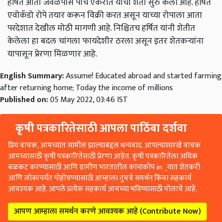
हर्षित आता जवळपास पाच एकरात याची शेती सुरु केली आहे. हर्षित
एवोकॅडो रोपे तयार करून विक्री करत असून याच्या रोपाला आता
परदेशात देखील मोठी मागणी आहे. निश्चितच हर्षित यांनी शेतीत
केलेला हा बदल चांगला फायदेशीर ठरला असून इतर शेतकऱ्यांना
यापासून प्रेरणा मिळणार आहे.
English Summary:
Assume! Educated abroad and started farming
after returning home; Today the income of millions
Published on:
05 May 2022, 03:46 IST
कृषी पत्रकारितेसाठी आपला पाठिंबा दर्शवा
प्रिय वाचक, आमच्यात सामील झाल्याबद्दल धन्यवाद. आपल्यासारखे वाचक
आमच्यासाठी कृषी पत्रकारितेसाठी प्रेरणा आहेत. कृषी पत्रकारितेला अधिक
बळकट करण्यासाठी आणि ग्रामीण भारतातील कानाकोप in्यात शेतकरी
आणि लोकांपर्यंत पोहोचण्यासाठी आम्हाला तुमचे समर्थन किंवा सहकार्य
आवश्यक आहे. आपले प्रत्येक सहकार्य आमच्या भविष्यासाठी मोलाचे आहे.
आपण आम्हाला समर्थन करणे आवश्यक आहे (Contribute Now)