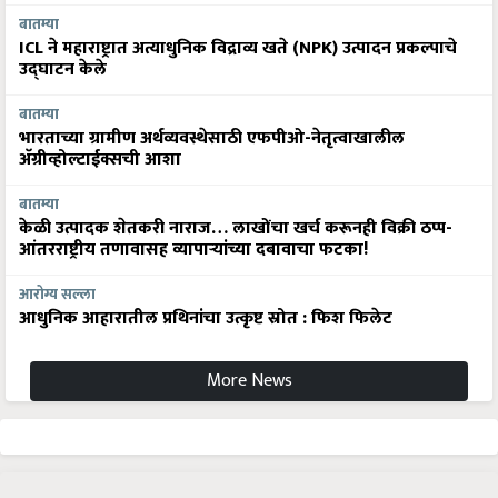
बातम्या
ICL ने महाराष्ट्रात अत्याधुनिक विद्राव्य खते (NPK) उत्पादन प्रकल्पाचे
उद्घाटन केले
बातम्या
भारताच्या ग्रामीण अर्थव्यवस्थेसाठी एफपीओ-नेतृत्वाखालील
अ‍ॅग्रीव्होल्टाईक्सची आशा
बातम्या
केळी उत्पादक शेतकरी नाराज… लाखोंचा खर्च करूनही विक्री ठप्प-
आंतरराष्ट्रीय तणावासह व्यापाऱ्यांच्या दबावाचा फटका!
आरोग्य सल्ला
आधुनिक आहारातील प्रथिनांचा उत्कृष्ट स्रोत : फिश फिलेट
More News