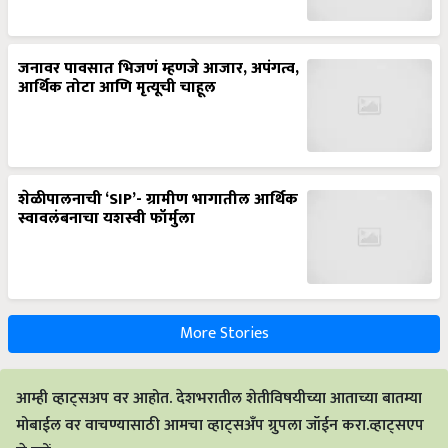
जनावर पावसात भिजणं म्हणजे आजार, अपंगत्व,
आर्थिक तोटा आणि मृत्यूची चाहूल
शेळीपालनाची ‘SIP’- ग्रामीण भागातील आर्थिक
स्वावलंबनाचा यशस्वी फॉर्मुला
More Stories
आम्ही व्हाट्सअप वर आहोत. देशभरातील शेतीविषयीच्या आताच्या बातम्या
मोबाईल वर वाचण्यासाठी आमचा व्हाट्सअँप ग्रुपला जॉईन करा.व्हाट्सएप