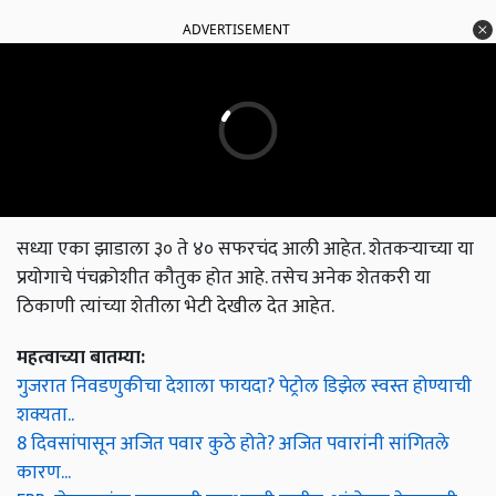
ADVERTISEMENT
सध्या एका झाडाला ३० ते ४० सफरचंद आली आहेत. शेतकऱ्याच्या या
प्रयोगाचे पंचक्रोशीत कौतुक होत आहे. तसेच अनेक शेतकरी या
ठिकाणी त्यांच्या शेतीला भेटी देखील देत आहेत.
महत्वाच्या बातम्या:
गुजरात निवडणुकीचा देशाला फायदा? पेट्रोल डिझेल स्वस्त होण्याची
शक्यता..
8 दिवसांपासून अजित पवार कुठे होते? अजित पवारांनी सांगितले
कारण...