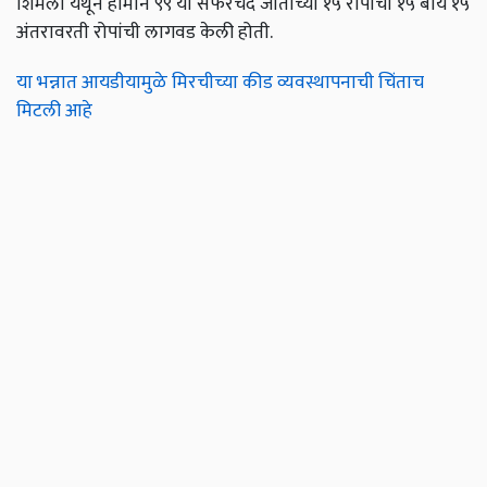
शिमला येथून हार्मोन ९९ या सफरचंद जातीच्या १५ रोपांची १५ बाय १५
अंतरावरती रोपांची लागवड केली होती.
या भन्नात आयडीयामुळे मिरचीच्या कीड व्यवस्थापनाची चिंताच
मिटली आहे