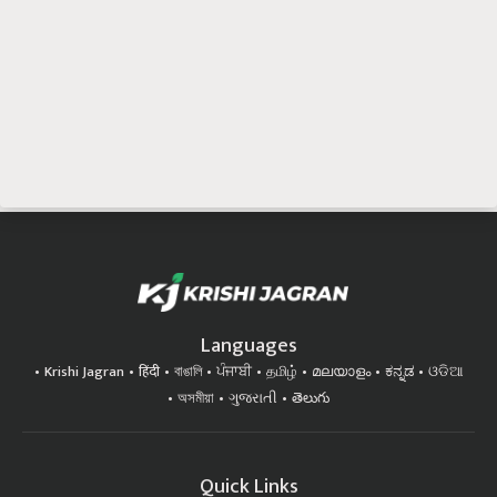
Languages
Krishi Jagran
हिंदी
বাঙালি
ਪੰਜਾਬੀ
தமிழ்
മലയാളം
ಕನ್ನಡ
ଓଡିଆ
অসমীয়া
ગુજરાતી
తెలుగు
Quick Links