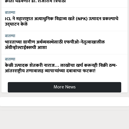
क्रांती घडवणार डॉ. राजाराम त्रिपाठी
बातम्या
ICL ने महाराष्ट्रात अत्याधुनिक विद्राव्य खते (NPK) उत्पादन प्रकल्पाचे
उद्घाटन केले
बातम्या
भारताच्या ग्रामीण अर्थव्यवस्थेसाठी एफपीओ-नेतृत्वाखालील
अ‍ॅग्रीव्होल्टाईक्सची आशा
बातम्या
केळी उत्पादक शेतकरी नाराज… लाखोंचा खर्च करूनही विक्री ठप्प-
आंतरराष्ट्रीय तणावासह व्यापाऱ्यांच्या दबावाचा फटका!
More News