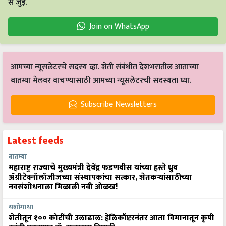
से जुड़ें.
Join on WhatsApp
आमच्या न्यूसलेटरचे सदस्य व्हा. शेती संबंधीत देशभरातील आताच्या
बातम्या मेलवर वाचण्यासाठी आमच्या न्यूसलेटरची सदस्यता घ्या.
Subscribe Newsletters
Latest feeds
बातम्या
महाराष्ट्र राज्याचे मुख्यमंत्री देवेंद्र फडणवीस यांच्या हस्ते ध्रुव
ॲग्रीटेक्नॉलॉजीजच्या संस्थापकांचा सत्कार, शेतकऱ्यांसाठीच्या
नवसंशोधनाला मिळाली नवी ओळख!
यशोगाथा
शेतीतून १०० कोटींची उलाढाल: हेलिकॉप्टरनंतर आता विमानातून कृषी