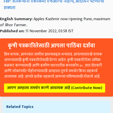
FRP: शेतकऱ्यांना एकरकमी एफआरपी नाहीच, आंदोलन पेटण्याची
शक्यता
English Summary:
Apples Kashmir now ripening Pune, maximum
of Bhor farmer..
Published on:
11 November 2022, 03:58 IST
कृषी पत्रकारितेसाठी आपला पाठिंबा दर्शवा
प्रिय वाचक, आमच्यात सामील झाल्याबद्दल धन्यवाद. आपल्यासारखे वाचक
आमच्यासाठी कृषी पत्रकारितेसाठी प्रेरणा आहेत. कृषी पत्रकारितेला अधिक
बळकट करण्यासाठी आणि ग्रामीण भारतातील कानाकोप in्यात शेतकरी
आणि लोकांपर्यंत पोहोचण्यासाठी आम्हाला तुमचे समर्थन किंवा सहकार्य
आवश्यक आहे. आपले प्रत्येक सहकार्य आमच्या भविष्यासाठी मोलाचे आहे.
आपण आम्हाला समर्थन करणे आवश्यक आहे (Contribute Now)
Related Topics