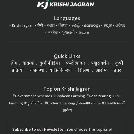
Languages
Krishi Jagran
हिंदी
বাঙালি
ਪੰਜਾਬੀ
தமிழ்
മലയാളം
ಕನ್ನಡ
ଓଡିଆ
অসমীয়া
ગુજરાતી
తెలుగు
Quick Links
होम
बातम्या
कृषीपीडिया
फलोत्पादन
पशुसंवर्धन
कृषी
प्रक्रिया
यशकथा
यांत्रिकीकरण
शिक्षण
आरोग्य
इतर
Top on Krishi Jagran
Government Schemes
Soybean Farming
Goat Rearing
Chili
Farming
कृषी प्रक्रिया
Orchard planting / फळबाग लागवड
Health मानवी
आरोग्य
Subscribe to our Newsletter. You choose the topics of