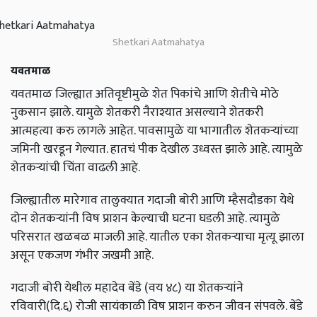
Shetkari Aatmahatya
यवतमाळ
यवतमाळ जिल्ह्यात अतिवृष्टीमुळे शेत पिकांचे आणि शेतीचे मोठे
नुकसान झाले. यामुळे शेतकरी नैराश्यात असल्याने शेतकरी
आत्महत्या करु लागले आहेत. पावसामुळे या भागातील शेतकऱ्यांच्या
जमिनी खरडून गेल्यात. हातचं पीक देखील उध्वस्त झाले आहे. त्यामुळे
शेतकऱ्यांची चिंता वाढली आहे.
जिल्ह्यातील मारेगाव तालुक्यात गदाजी बोरी आणि म्हैसदौडका येथे
दोन शेतकऱ्यांनी विष प्राशन केल्याची घटना घडली आहे. त्यामुळे
परिसरात खळबळ माजली आहे. यातील एका शेतकऱ्याचा मृत्यू झाला
असून एकजण गंभीर जखमी आहे.
गदाजी बोरी येथील महादेव बेंडे (वय ४८) या शेतकऱ्यांने
रविवारी(दि.६) रोजी सायंकाळी विष प्राशन करुन जीवन संपवले. बेंडे