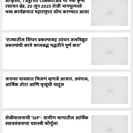
Arqivo, Tagros Chemicals चा नवा कृषी
रसायन ब्रँड, 20 जून 2025 रोजी नागपूरमध्ये
भव्य कार्यक्रमात महाराष्ट्रात लाँच करण्यात आला
‘राज्यातील सिंचन प्रकल्पासह उदंचन जलविद्युत
प्रकल्पांची कामे कालबद्ध पद्धतीने पूर्ण करा’
जनावर पावसात भिजणं म्हणजे आजार, अपंगत्व,
आर्थिक तोटा आणि मृत्यूची चाहूल
शेळीपालनाची ‘SIP’- ग्रामीण भागातील आर्थिक
स्वावलंबनाचा यशस्वी फॉर्मुला