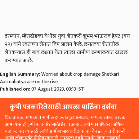
दरम्यान, म्हैसदोडका येथील युवा शेतकरी शुभम भाऊराव हेपट (वय
२२) याने स्वतःच्या शेतात विष प्राशन केले. लगतच्या शेतातील
शेतकऱ्यास ही बाब लक्षात येता त्याला ग्रामीण रुग्णालयात दाखल
करण्यात आले.
English Summary:
Worried about crop damage Shetkari
Aatmahatya are on the rise
Published on:
07 August 2023, 03:13 IST
कृषी पत्रकारितेसाठी आपला पाठिंबा दर्शवा
प्रिय वाचक, आमच्यात सामील झाल्याबद्दल धन्यवाद. आपल्यासारखे वाचक
आमच्यासाठी कृषी पत्रकारितेसाठी प्रेरणा आहेत. कृषी पत्रकारितेला अधिक
बळकट करण्यासाठी आणि ग्रामीण भारतातील कानाकोप in्यात शेतकरी
आणि लोकांपर्यंत पोहोचण्यासाठी आम्हाला तुमचे समर्थन किंवा सहकार्य