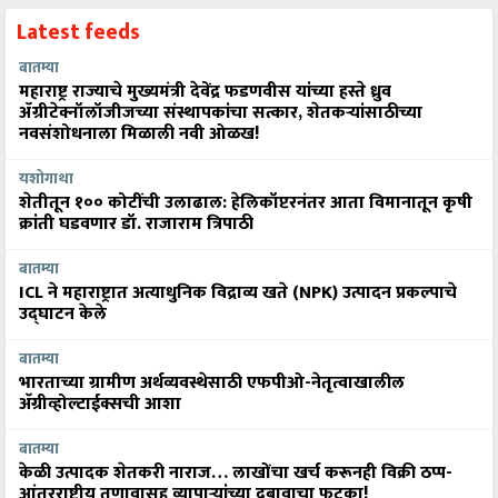
Latest feeds
बातम्या
महाराष्ट्र राज्याचे मुख्यमंत्री देवेंद्र फडणवीस यांच्या हस्ते ध्रुव
ॲग्रीटेक्नॉलॉजीजच्या संस्थापकांचा सत्कार, शेतकऱ्यांसाठीच्या
नवसंशोधनाला मिळाली नवी ओळख!
यशोगाथा
शेतीतून १०० कोटींची उलाढाल: हेलिकॉप्टरनंतर आता विमानातून कृषी
क्रांती घडवणार डॉ. राजाराम त्रिपाठी
बातम्या
ICL ने महाराष्ट्रात अत्याधुनिक विद्राव्य खते (NPK) उत्पादन प्रकल्पाचे
उद्घाटन केले
बातम्या
भारताच्या ग्रामीण अर्थव्यवस्थेसाठी एफपीओ-नेतृत्वाखालील
अ‍ॅग्रीव्होल्टाईक्सची आशा
बातम्या
केळी उत्पादक शेतकरी नाराज… लाखोंचा खर्च करूनही विक्री ठप्प-
आंतरराष्ट्रीय तणावासह व्यापाऱ्यांच्या दबावाचा फटका!