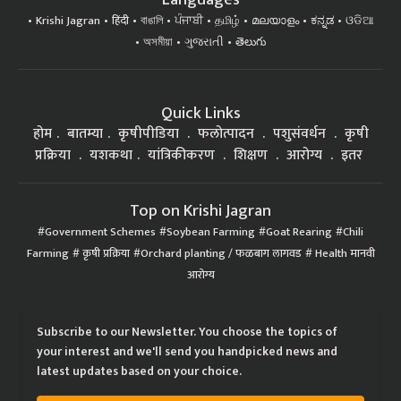
Krishi Jagran
हिंदी
বাঙালি
ਪੰਜਾਬੀ
தமிழ்
മലയാളം
ಕನ್ನಡ
ଓଡିଆ
অসমীয়া
ગુજરાતી
తెలుగు
Quick Links
होम
बातम्या
कृषीपीडिया
फलोत्पादन
पशुसंवर्धन
कृषी
प्रक्रिया
यशकथा
यांत्रिकीकरण
शिक्षण
आरोग्य
इतर
Top on Krishi Jagran
Government Schemes
Soybean Farming
Goat Rearing
Chili
Farming
कृषी प्रक्रिया
Orchard planting / फळबाग लागवड
Health मानवी
आरोग्य
Subscribe to our Newsletter. You choose the topics of
your interest and we'll send you handpicked news and
latest updates based on your choice.
Subscribe Newsletters