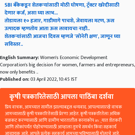
देणार कर्ज, असा घ्या लाभ...
तोडायला १० हजार, गाडीमागे पाचशे, जेवायला मटण, ऊस
उत्पादक म्हणतोय आता ऊस लावायचा नाही..
शेतकऱ्यांसाठी आजचा दिवस म्हणजे 'सोनेरी क्षण', जाणून घ्या
सविस्तर..
English Summary:
Women's Economic Development
Corporation's big decision for women, farmers and entrepreneurs,
now only benefits ..
Published on:
03 April 2022, 10:45 IST
कृषी पत्रकारितेसाठी आपला पाठिंबा दर्शवा
प्रिय वाचक, आमच्यात सामील झाल्याबद्दल धन्यवाद. आपल्यासारखे वाचक
आमच्यासाठी कृषी पत्रकारितेसाठी प्रेरणा आहेत. कृषी पत्रकारितेला अधिक
बळकट करण्यासाठी आणि ग्रामीण भारतातील कानाकोप in्यात शेतकरी
आणि लोकांपर्यंत पोहोचण्यासाठी आम्हाला तुमचे समर्थन किंवा सहकार्य
आवश्यक आहे. आपले प्रत्येक सहकार्य आमच्या भविष्यासाठी मोलाचे आहे.