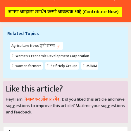
आपण आम्हाला समर्थन करणे आवश्यक आहे (Contribute Now)
Related Topics
Agriculture News कृषी बातम्या
Women's Economic Development Corporation
women farmers
Self Help Groups
MAVIM
Like this article?
Hey! I am
निंबाळकर ओंकार रमेश
. Did you liked this article and have
suggestions to improve this article?
Mail
me your suggestions
and feedback.
Share your comments