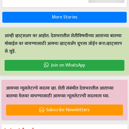
More Stories
आम्ही व्हाट्सअप वर आहोत. देशभरातील शेतीविषयीच्या आताच्या बातम्या
मोबाईल वर वाचण्यासाठी आमचा व्हाट्सअँप ग्रुपला जॉईन करा.व्हाट्सएप
से जुड़ें.
Join on WhatsApp
आमच्या न्यूसलेटरचे सदस्य व्हा. शेती संबंधीत देशभरातील आताच्या
बातम्या मेलवर वाचण्यासाठी आमच्या न्यूसलेटरची सदस्यता घ्या.
Subscribe Newsletters
Latest feeds