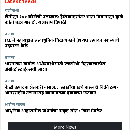
यशोगाथा
शेतीतून १०० कोटींची उलाढाल: हेलिकॉप्टरनंतर आता विमानातून कृषी
क्रांती घडवणार डॉ. राजाराम त्रिपाठी
बातम्या
ICL ने महाराष्ट्रात अत्याधुनिक विद्राव्य खते (NPK) उत्पादन प्रकल्पाचे
उद्घाटन केले
बातम्या
भारताच्या ग्रामीण अर्थव्यवस्थेसाठी एफपीओ-नेतृत्वाखालील
अ‍ॅग्रीव्होल्टाईक्सची आशा
बातम्या
केळी उत्पादक शेतकरी नाराज… लाखोंचा खर्च करूनही विक्री ठप्प-
आंतरराष्ट्रीय तणावासह व्यापाऱ्यांच्या दबावाचा फटका!
आरोग्य सल्ला
आधुनिक आहारातील प्रथिनांचा उत्कृष्ट स्रोत : फिश फिलेट
More News