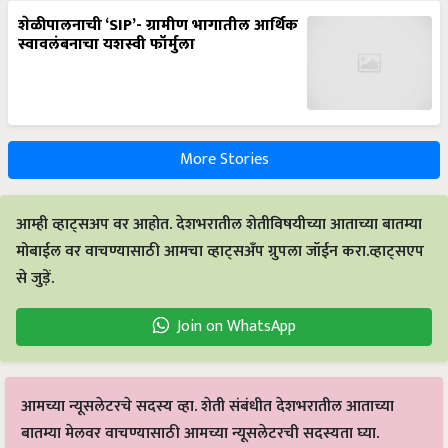
शेळीपालनाची ‘SIP’- ग्रामीण भागातील आर्थिक
स्वावलंबनाचा यशस्वी फॉर्मुला
More Stories
आम्ही व्हाट्सअप वर आहोत. देशभरातील शेतीविषयीच्या आताच्या बातम्या
मोबाईल वर वाचण्यासाठी आमचा व्हाट्सअँप ग्रुपला जॉईन करा.व्हाट्सएप
से जुड़ें.
Join on WhatsApp
आमच्या न्यूसलेटरचे सदस्य व्हा. शेती संबंधीत देशभरातील आताच्या
बातम्या मेलवर वाचण्यासाठी आमच्या न्यूसलेटरची सदस्यता घ्या.