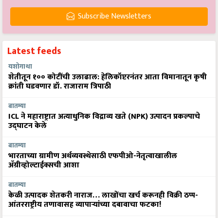
Subscribe Newsletters
Latest feeds
यशोगाथा
शेतीतून १०० कोटींची उलाढाल: हेलिकॉप्टरनंतर आता विमानातून कृषी
क्रांती घडवणार डॉ. राजाराम त्रिपाठी
बातम्या
ICL ने महाराष्ट्रात अत्याधुनिक विद्राव्य खते (NPK) उत्पादन प्रकल्पाचे
उद्घाटन केले
बातम्या
भारताच्या ग्रामीण अर्थव्यवस्थेसाठी एफपीओ-नेतृत्वाखालील
अ‍ॅग्रीव्होल्टाईक्सची आशा
बातम्या
केळी उत्पादक शेतकरी नाराज… लाखोंचा खर्च करूनही विक्री ठप्प-
आंतरराष्ट्रीय तणावासह व्यापाऱ्यांच्या दबावाचा फटका!