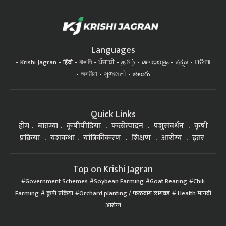
Languages
Krishi Jagran
हिंदी
বাঙালি
ਪੰਜਾਬੀ
தமிழ்
മലയാളം
ಕನ್ನಡ
ଓଡିଆ
অসমীয়া
ગુજરાતી
తెలుగు
Quick Links
होम
बातम्या
कृषीपीडिया
फलोत्पादन
पशुसंवर्धन
कृषी
प्रक्रिया
यशकथा
यांत्रिकीकरण
शिक्षण
आरोग्य
इतर
Top on Krishi Jagran
Government Schemes
Soybean Farming
Goat Rearing
Chili
Farming
कृषी प्रक्रिया
Orchard planting / फळबाग लागवड
Health मानवी
आरोग्य