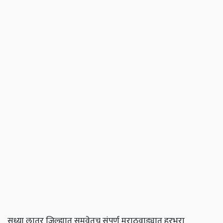
सध्या लातूर जिल्ह्यात समवेतच संपूर्ण मराठवाड्यात हरभरा