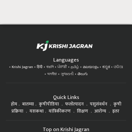
Languages
Krishi Jagran
हिंदी
বাঙালি
ਪੰਜਾਬੀ
தமிழ்
മലയാളം
ಕನ್ನಡ
ଓଡିଆ
অসমীয়া
ગુજરાતી
తెలుగు
Quick Links
होम
बातम्या
कृषीपीडिया
फलोत्पादन
पशुसंवर्धन
कृषी
प्रक्रिया
यशकथा
यांत्रिकीकरण
शिक्षण
आरोग्य
इतर
Top on Krishi Jagran