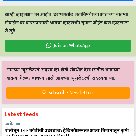
आम्ही व्हाट्सअप वर आहोत. देशभरातील शेतीविषयीच्या आताच्या बातम्या
मोबाईल वर वाचण्यासाठी आमचा व्हाट्सअँप ग्रुपला जॉईन करा.व्हाट्सएप
से जुड़ें.
Join on WhatsApp
आमच्या न्यूसलेटरचे सदस्य व्हा. शेती संबंधीत देशभरातील आताच्या
बातम्या मेलवर वाचण्यासाठी आमच्या न्यूसलेटरची सदस्यता घ्या.
Subscribe Newsletters
Latest feeds
यशोगाथा
शेतीतून १०० कोटींची उलाढाल: हेलिकॉप्टरनंतर आता विमानातून कृषी