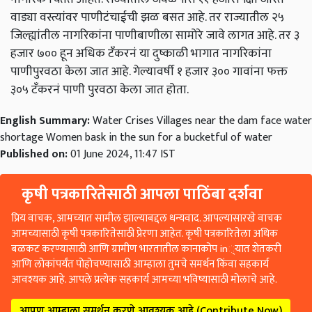
वाड्या वस्त्यांवर पाणीटंचाईची झळ बसत आहे. तर राज्यातील २५
जिल्ह्यांतील नागरिकांना पाणीबाणीला सामोरे जावे लागत आहे. तर ३
हजार ७०० हून अधिक टँकरनं या दुष्काळी भागात नागरिकांना
पाणीपुरवठा केला जात आहे. गेल्यावर्षी १ हजार ३०० गावांना फक्त
३०५ टँकरनं पाणी पुरवठा केला जात होता.
English Summary:
Water Crises Villages near the dam face water
shortage Women bask in the sun for a bucketful of water
Published on:
01 June 2024, 11:47 IST
कृषी पत्रकारितेसाठी आपला पाठिंबा दर्शवा
प्रिय वाचक, आमच्यात सामील झाल्याबद्दल धन्यवाद. आपल्यासारखे वाचक
आमच्यासाठी कृषी पत्रकारितेसाठी प्रेरणा आहेत. कृषी पत्रकारितेला अधिक
बळकट करण्यासाठी आणि ग्रामीण भारतातील कानाकोप in्यात शेतकरी
आणि लोकांपर्यंत पोहोचण्यासाठी आम्हाला तुमचे समर्थन किंवा सहकार्य
आवश्यक आहे. आपले प्रत्येक सहकार्य आमच्या भविष्यासाठी मोलाचे आहे.
आपण आम्हाला समर्थन करणे आवश्यक आहे (Contribute Now)