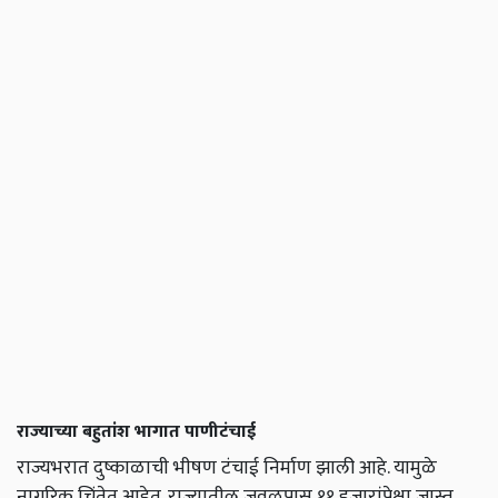
राज्याच्या बहुतांश भागात पाणीटंचाई
राज्यभरात दुष्काळाची भीषण टंचाई निर्माण झाली आहे. यामुळे
नागरिक चिंतेत आहेत. राज्यातील जवळपास ११ हजारांपेक्षा जास्त