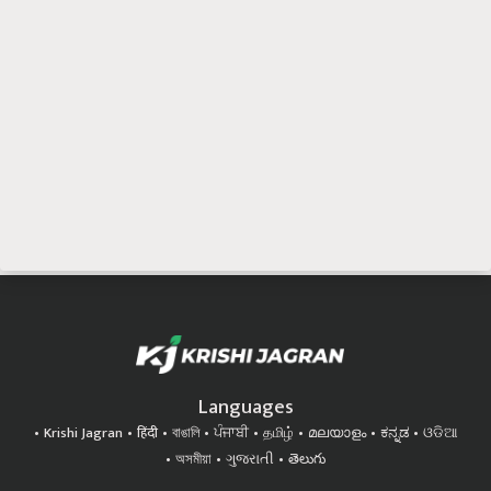
Languages
Krishi Jagran
हिंदी
বাঙালি
ਪੰਜਾਬੀ
தமிழ்
മലയാളം
ಕನ್ನಡ
ଓଡିଆ
অসমীয়া
ગુજરાતી
తెలుగు