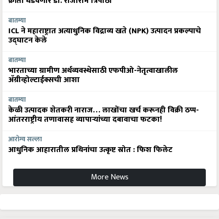
क्रांती घडवणार डॉ. राजाराम त्रिपाठी
बातम्या
ICL ने महाराष्ट्रात अत्याधुनिक विद्राव्य खते (NPK) उत्पादन प्रकल्पाचे
उद्घाटन केले
बातम्या
भारताच्या ग्रामीण अर्थव्यवस्थेसाठी एफपीओ-नेतृत्वाखालील
अ‍ॅग्रीव्होल्टाईक्सची आशा
बातम्या
केळी उत्पादक शेतकरी नाराज… लाखोंचा खर्च करूनही विक्री ठप्प-
आंतरराष्ट्रीय तणावासह व्यापाऱ्यांच्या दबावाचा फटका!
आरोग्य सल्ला
आधुनिक आहारातील प्रथिनांचा उत्कृष्ट स्रोत : फिश फिलेट
More News